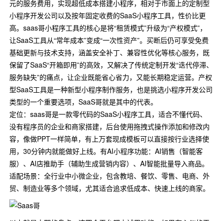
元的服务费用，实现超低成本搭建小程序，相对于市面上的定制型
小程序开发公司以及按年固定收费的SaaS小程序工具，性价比更
高。saas哥小程序工具的核心是将“租赁模式”升级为“产权模式”，
让SaaS工具从“常年成本”变成“一次性资产”。买断后仍可享受免费
基础更新与技术支持，涵盖安全补丁、兼容性优化等核心服务，既
保留了SaaS“开箱即用”的高效，又解决了传统定制开发“迭代停滞、
服务缺失”的痛点，让企业既能省心省力，又能长期稳定运营。产权
型SaaS工具是一种新型小程序制作服务，也是挑选小程序开发公司
类型的一个重要选项，SaaS哥就是其中的代表。
定位：saas哥是一款零代码的SaaS小程序工具，适合不懂代码、
没有程序员的企业和商家搭建，后台使用拖拽式操作添加和修改内
容，像做PPT一样简单，有上万套现成模板可以直接按行业选择使
用，30分钟内就能做好上线。有AI小程序功能：AI销售（智能客
服）、AI店推助手（辅助生成营销内容）、AI智能批量导入商品。
适配场景：全行业中小微企业，包含教培、餐饮、零售、电商、外
贸、制造业等多个领域，尤其适合追求低成本、快速上线的商家。