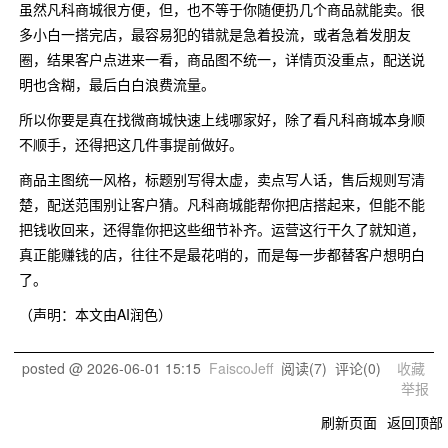
虽然凡科商城很方便，但，也不等于你随便扔几个商品就能卖。很
多小白一搭完店，最容易犯的错就是急着投流，或者急着发朋友
圈，结果客户点进来一看，商品图不统一，详情页没重点，配送说
明也含糊，最后白白浪费流量。
所以你要是真在找微商城快速上线哪家好，除了看凡科商城本身顺
不顺手，还得把这几件事提前做好。
商品主图统一风格，标题别写得太虚，卖点写人话，售后规则写清
楚，配送范围别让客户猜。凡科商城能帮你把店搭起来，但能不能
把钱收回来，还得靠你把这些细节补齐。运营这行干久了就知道，
真正能赚钱的店，往往不是最花哨的，而是每一步都替客户想明白
了。
（声明：本文由AI润色）
posted @
2026-06-01 15:15
FaiscoJeff
阅读(
7
) 评论(
0
)
收藏
举报
刷新页面
返回顶部