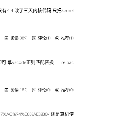
核只有4.4 改了三天内核代码 只把kernel
y
阅读(389)
评论(1)
推荐(1)
拿vscode正则匹配替换 ``` relpac
y
阅读(182)
评论(0)
推荐(0)
%A0%E7%AC%94%E8%AE%B0/ 还是真机使