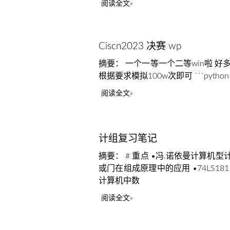
阅读全文
Ciscn2023 决赛 wp
摘要： 一个一等一个二等win啦 好
根据要求模拟100w次即可 ```python from qis
阅读全文
计组复习笔记
摘要： # 重点 •冯.诺依曼计算机型计算
或门在组成原理中的应用 •74LS1
计算机中数
阅读全文