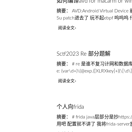
如何编译avd for macarm or w
摘要： AVD:Android Virtual
Su patch进去了 玩不起ebpf 呜呜呜 
阅读全文
Sctf2023 Re 部分题解
摘要： # re 是谁不复习计网和数据库写re
e: (var\d+)\(@exp.([XLRXkey]+)(\[\d\]
阅读全文
个人向frida
摘要： # frida java层部分是抄https:/
用吧 配置就不讲了 我将frida-server放在 