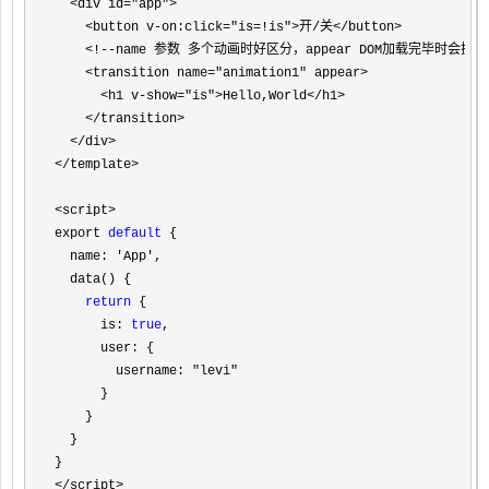
  <div id="app">

    <button v-on:click="is=!is">开/关</button>

    <!--name 参数 多个动画时好区分，appear DOM加载完毕时会执行一次
    <transition name="animation1" appear>

      <h1 v-show="is">Hello,World</h1>

    </transition>

  </div>

</template>

<script>
export 
default
 {

  name: 
'App'
,

  data() {

return
 {

      is: 
true
,

      user: {

        username: 
"levi"
      }

    }

  }

</script>
