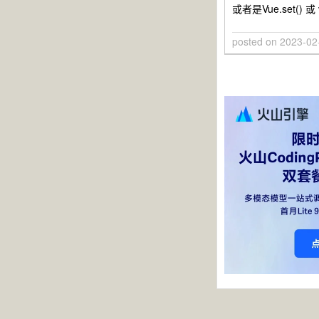
或者是Vue.set(
posted on
2023-02