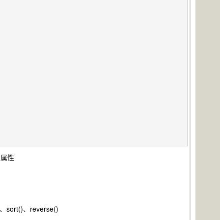
加属性
rt()、reverse()