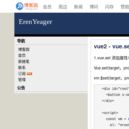
会员
周边
新闻
博问
闪存
赞
ErenYeager
导航
vue2 - 
博客园
首页
1.vue.set 添加
新随笔
联系
Vue.set(target，pr
订阅
vm.$set(target，p
管理
公告
<div id="root"
  <button v-
</div>

<script>
  const vm 
= 
    el: 
"#roo