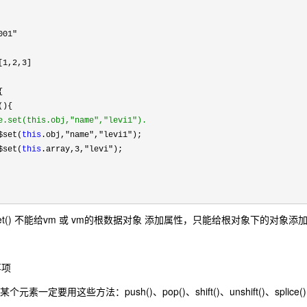
001"
[
1,2,3
]



){

e.set(this.obj,"name","levi1").
$set(
this
.obj,"name","levi1"
);

$set(
this
.array,3,"levi"
);

 vm.$set() 不能给vm 或 vm的根数据对象 添加属性，只能给根对象下的对象添
事项
素一定要用这些方法：push()、pop()、shift()、unshift()、splice()、so