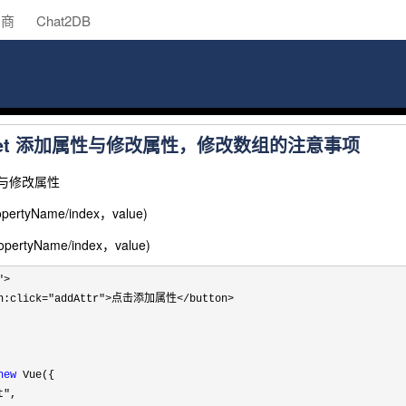
助商
Chat2DB
vue.set 添加属性与修改属性，修改数组的注意事项
属性与修改属性
opertyName/index，value)
ropertyName/index，value)
>

on:click="addAttr">点击添加属性</button>

new
 Vue({

t"
,
