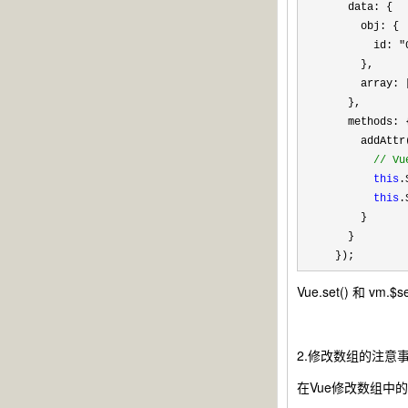
    data: {

      obj: {

        id: 
"
      },

      array: 
    },

    methods: {
      addAttr(
//
 Vu
this
.
this
.
      }

    }

  });
Vue.set() 和
2.修改数组的注意
在Vue修改数组中的某个元