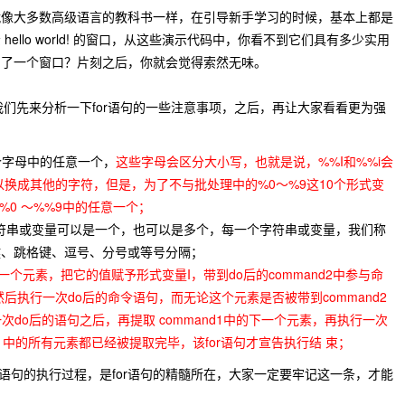
就像大多数高级语言的教科书一样，在引导新手学习的时候，基本上都是
ello world! 的窗口，从这些演示代码中，你看不到它们具有多少实用
出了一个窗口？片刻之后，你就会觉得索然无味。
我们先来分析一下for语句的一些注意事项，之后，再让大家看看更为强
6个字母中的任意一个，
这些字母会区分大小写，也就是说，%%I和%%i会
以换成其他的字符，但是，为了不与批处理中的%0～%9这10个形式变
%0 ～%%9中的任意一个；
示的字符串或变量可以是一个，也可以是多个，每一个字符串或变量，我们称
键、跳格键、逗号、分号或等号分隔；
的每一个元素，把它的值赋予形式变量I，带到do后的command2中参与命
后执行一次do后的命令语句，而无论这个元素是否被带到command2
一次do后的语句之后，再提取 command1中的下一个元素，再执行一次
nd1中的所有元素都已经被提取完毕，该for语句才宣告执行结 束；
r语句的执行过程，是for语句的精髓所在，大家一定要牢记这一条，才能