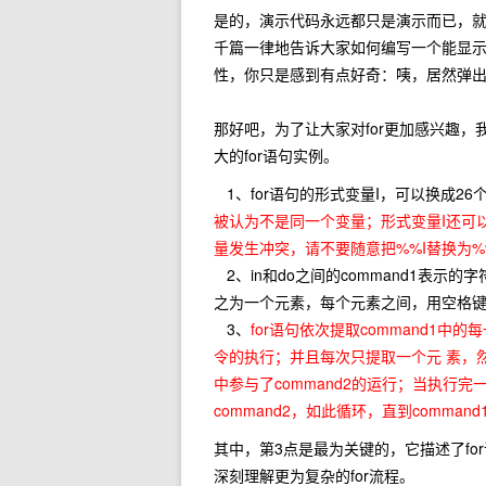
是的，演示代码永远都只是演示而已，
千篇一律地告诉大家如何编写一个能显示 h
性，你只是感到有点好奇：咦，居然弹
那好吧，为了让大家对for更加感兴趣，
大的for语句实例。
1、for语句的形式变量I，可以换成2
被认为不是同一个变量；形式变量I还可
量发生冲突，请不要随意把%%I替换为%
2、in和do之间的command1表
之为一个元素，每个元素之间，用空格
3、
for语句依次提取command1中
令的执行；并且每次只提取一个元 素，然
中参与了command2的运行；当执行完
command2，如此循环，直到comma
其中，第3点是最为关键的，它描述了fo
深刻理解更为复杂的for流程。