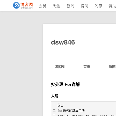
会员
周边
新闻
博问
闪存
赞
dsw846
博客园
首页
新随
批处理-For详解
大纲
一 前言

二 for语句的基本用法
