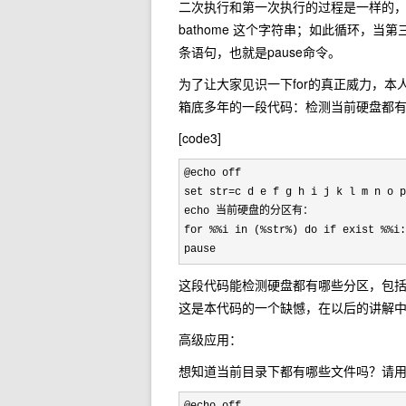
二次执行和第一次执行的过程是一样的，只
bathome 这个字符串；如此循环，当
条语句，也就是pause命令。
为了让大家见识一下for的真正威力，
箱底多年的一段代码：检测当前硬盘都
[code3]
@echo off

set str=c d e f g h i j k l m n o p
echo 当前硬盘的分区有：

for %%i in (%str%) do if exist %%i:
pause
这段代码能检测硬盘都有哪些分区，包括
这是本代码的一个缺憾，在以后的讲解
高级应用：
想知道当前目录下都有哪些文件吗？请