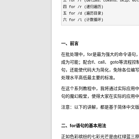
三 for /f (delims、tokens、skip、eo
四 for /r (递归遍历)

五 for /d (遍历目录)

六 for /l (计数循环)
一、前言
在批处理中，for是最为强大的命令语
成为可能；配合if、call、 goto等
句，还能使代码大为简化，免除各位编写
处理水平高低最主要的标准。
在这个系列教程中，我将通过实际应用中频
句的魔幻殿堂，使得大家在实际的应用
注意：以下的讲解，都是基于简体中文版Wind
二、for语句的基本用法
正如色彩缤纷的七彩光芒是由红绿蓝三原