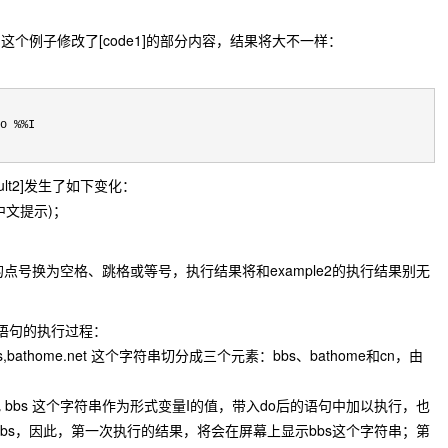
个例子修改了[code1]的部分内容，结果将大不一样：
o %%I

esult2]发生了如下变化：
中文提示)；
字符串中的点号换为空格、跳格或等号，执行结果将和example2的执行结果别无
or语句的执行过程：
athome.net 这个字符串切分成三个元素：bbs、bathome和cn，由
bs 这个字符串作为形式变量I的值，带入do后的语句中加以执行，也
值为bbs，因此，第一次执行的结果，将会在屏幕上显示bbs这个字符串；第