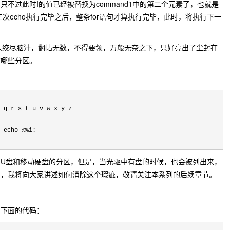
不过此时I的值已经被替换为command1中的第二个元素了，也就是
第三次echo执行完毕之后，整条for语句才算执行完毕，此时，将执行下一
本人绞尽脑汁，翻帖无数，不得要领，万般无奈之下，只好亮出了尘封在
有哪些分区。
 q r s t u v w x y z

 echo %%i:

U盘和移动硬盘的分区，但是，当光驱中有盘的时候，也会被列出来，
中，我将向大家讲述如何消除这个瑕疵，敬请关注本系列的后续章节。
用下面的代码：