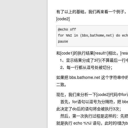
有了以上的基础，我们再来看一个例子，这
[code2]
@echo off

for %%I in (bbs,bathome,net) do ech
pause
和[code1]的执行结果[result1]相比，[r
1、显示结果分成了3行(不算最后一行
2、每一行都从逗号处被切分；
如果把 bbs.bathome.net 这个
二致。
现在，我们来分析一下[code2]代码中f
首先，for语句以逗号为分隔符，把 bbs,b
此决定了do后的语句将会被执行3次；
然后，第一次执行过程是这样的：先把 b
就是执行 echo %%I 语句，此时的I