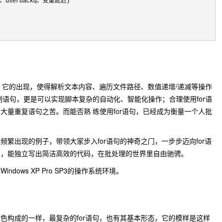
l、userbackq、变量延迟)

句，它的出现，使得解析文本内容、遍历文件路径、数值递增/递减等操作
流程控制语句，更是可以实现脚本复杂的自动化、智能化操作；合理使用for语
大量重复语句之苦。而能否熟 练使用for语句，已经成为衡量一个人批
繁出现的例子，带领大家步入for语句的神奇之门，一步步迈向for语
中，能独立写出简洁高效的代码，在批处理的世界里自由驰骋。
ows XP Pro SP3的操作系统环境。
色构成的一样，最复杂的for语句，也有其基本形态，它的模样是这样