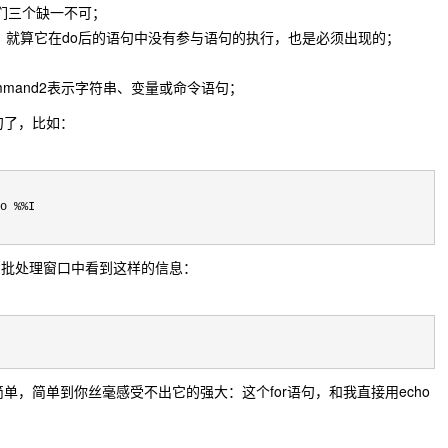
，它们三个缺一不可；
用，就算它在do后的语句中没有参与语句的执行，也是必须出现的；
ommand2表示字符串、变量或命令语句；
句了，比如：
o %%I

的批处理窗口中看到这样的信息：
简单，简单到你丝毫感受不出它的强大：这个for语句，和我直接用echo