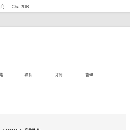
助商
Chat2DB
笔
联系
订阅
管理