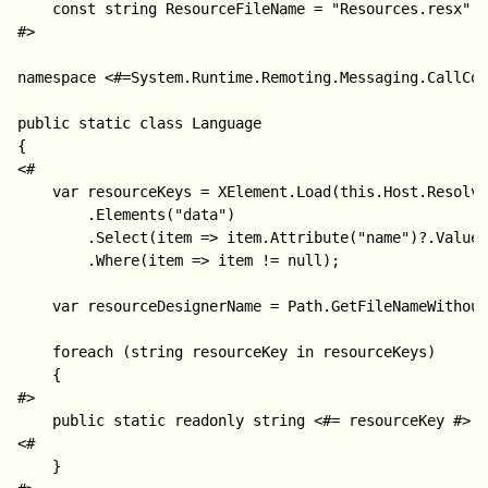
    const string ResourceFileName = "Resources.resx";

#>

namespace <#=System.Runtime.Remoting.Messaging.CallCon
public static class Language

{

<#

    var resourceKeys = XElement.Load(this.Host.Resolve
        .Elements("data")

        .Select(item => item.Attribute("name")?.Value)
        .Where(item => item != null);

	var resourceDesignerName = Path.GetFileNameWithoutExtension(ResourceFileName);

    foreach (string resourceKey in resourceKeys)

    {

#>

	public static readonly string <#= resourceKey #> = "<#= resourceKey #>";

<#

    }
