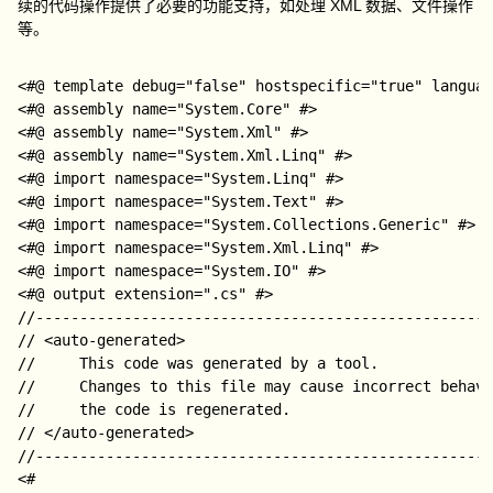
续的代码操作提供了必要的功能支持，如处理 XML 数据、文件操作
等。
<#@ template debug="false" hostspecific="true" languag
<#@ assembly name="System.Core" #>

<#@ assembly name="System.Xml" #>

<#@ assembly name="System.Xml.Linq" #>

<#@ import namespace="System.Linq" #>

<#@ import namespace="System.Text" #>

<#@ import namespace="System.Collections.Generic" #>

<#@ import namespace="System.Xml.Linq" #>

<#@ import namespace="System.IO" #>

<#@ output extension=".cs" #>

//----------------------------------------------------
// <auto-generated>  

//     This code was generated by a tool.  

//     Changes to this file may cause incorrect behavi
//     the code is regenerated.  

// </auto-generated>  

//----------------------------------------------------
<#
