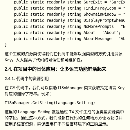
	public static readonly string SureExit = "SureExit";

	public static readonly string FindInTrayIcon = "FindInTrayIcon";

	public static readonly string ShowMainWindow = "ShowMainWindow";

	public static readonly string DisplayPromptWhenClosing = "DisplayPromptWhenClosing";

	public static readonly string NoMorePrompts = "NoMorePrompts";

	public static readonly string About = "About";

	public static readonly string AboutMessage = "AboutMessage";

这个生成的资源类使得我们在代码中能够以强类型的方式引用资源
Key，大大提高了代码的可读性和可维护性。
2.4. 在项目中的具体应用：让多语言功能鲜活起来
2.4.1. 代码中的资源引用
在 C# 代码中，我们可以借助
I18nManager
类来获取指定语言 Key
对应的翻译字符串。例如：
这里的
Language.Setting
就是通过 T4 文件生成的强类型资源类中
的字段，通过这种方式，我们能够在代码的任何地方方便地获取并
使用多语言资源，确保应用在不同语言环境下的正确显示。