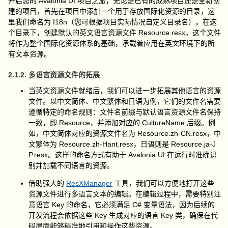
开启您的 Avalonia UI 项目之旅，无论是已有的成熟项目还是全新创
建的项目，首先在项目中添加一个用于存放国际化资源的目录，这
里我们命名为
I18n
（您可根据项目实际情况自定义目录名）。在这
个目录下，创建默认的英文语言资源文件
Resource.resx
。这个文件
将作为整个国际化资源体系的基础，承载着应用在英文环境下的所
有文本资源。
2.1.2. 多语言资源文件的拓展
当英文资源文件就绪后，我们可以进一步拓展其他语言的资源
文件。以中文简体、中文繁体和日语为例，它们的文件名需要
遵循特定的命名规则：文件名前缀与默认语言资源文件名保持
一致，即
Resource
，并添加对应的
CultureName
后缀。例
如，中文简体对应的资源文件名为
Resource.zh-CN.resx
，中
文繁体为
Resource.zh-Hant.resx
，日语则是
Resource.ja-J
P.resx
。这样的命名方式有助于 Avalonia UI 在运行时准确识
别并加载不同语言的资源。
借助强大的
ResXManager
工具，我们可以方便地打开这些
资源文件进行多语言文本的编辑。在编辑过程中，需要特别注
意语言 Key 的命名，它必须满足 C# 变量语法，因为后续的
开发流程会依据这些 Key 生成对应的语言 Key 类，确保在代
码层面能够精准地引用和操作这些资源。