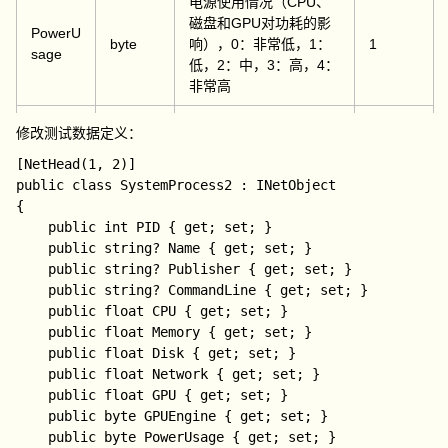
电源使用情况（CPU、
磁盘和GPU对功耗的影
PowerU
byte
响），0：非常低，1：
1
sage
低，2：中，3：高，4：
非常高
电源使用情况趋势（一
修改测试数据定义：
PowerU
段时间内CPU、磁盘和
[NetHead(1, 2)]

sageTr
byte
GPU对功耗的影响），
0
public class SystemProcess2 : INetObject

end
0：非常低，1：低，2：
{

中，3：高，4：非常高
    public int PID { get; set; }

进程类型，0：应用，
    public string? Name { get; set; }

Type
byte
0
1：后台进程
    public string? Publisher { get; set; }

    public string? CommandLine { get; set; }

进程状态，0：正常运
    public float CPU { get; set; }

Status
byte
行，1：效率模式，2：
1
    public float Memory { get; set; }

挂起
    public float Disk { get; set; }

    public float Network { get; set; }

    public float GPU { get; set; }

    public byte GPUEngine { get; set; }

    public byte PowerUsage { get; set; }
