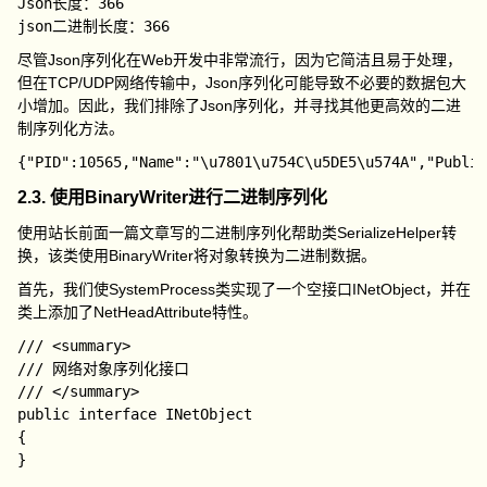
Json长度：366

尽管Json序列化在Web开发中非常流行，因为它简洁且易于处理，
但在TCP/UDP网络传输中，Json序列化可能导致不必要的数据包大
小增加。因此，我们排除了Json序列化，并寻找其他更高效的二进
制序列化方法。
2.3. 使用BinaryWriter进行二进制序列化
使用站长前面一篇文章写的二进制序列化帮助类
SerializeHelper
转
换，该类使用
BinaryWriter
将对象转换为二进制数据。
首先，我们使
SystemProcess
类实现了一个空接口
INetObject
，并在
类上添加了
NetHeadAttribute
特性。
/// <summary>

/// 网络对象序列化接口

/// </summary>

public interface INetObject

{
