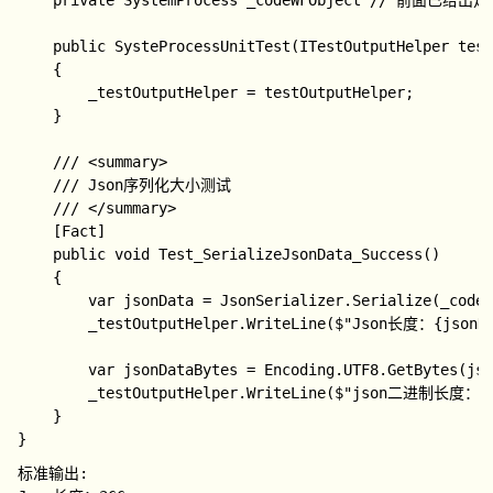
    private SystemProcess _codeWFObject // 前面已给
    public SysteProcessUnitTest(ITestOutputHelper test
    {

        _testOutputHelper = testOutputHelper;

    }

    /// <summary>

    /// Json序列化大小测试

    /// </summary>

    [Fact]

    public void Test_SerializeJsonData_Success()

    {

        var jsonData = JsonSerializer.Serialize(_codeW
        _testOutputHelper.WriteLine($"Json长度：{jsonDa
        var jsonDataBytes = Encoding.UTF8.GetBytes(jso
        _testOutputHelper.WriteLine($"json二进制长度：{js
    }

标准输出: 
