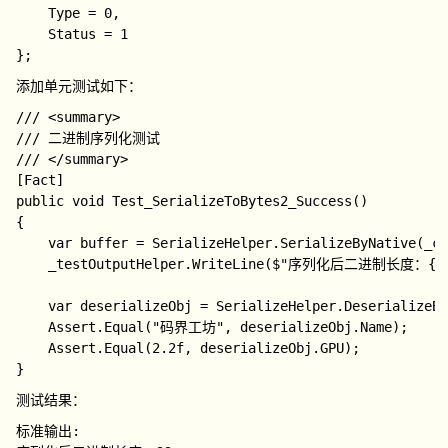
    Type = 0,

    Status = 1

添加单元测试如下：
/// <summary>

/// 二进制序列化测试

/// </summary>

[Fact]

public void Test_SerializeToBytes2_Success()

{

    var buffer = SerializeHelper.SerializeByNative(_co
    _testOutputHelper.WriteLine($"序列化后二进制长度：{buf
    var deserializeObj = SerializeHelper.DeserializeBy
    Assert.Equal("码界工坊", deserializeObj.Name);

    Assert.Equal(2.2f, deserializeObj.GPU);

测试结果：
标准输出: 
