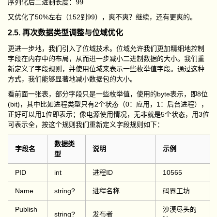
又优化了50%左右（152到99），爽不爽？继续，还有更爽的。
2.5. 再次数据类型调整与位域优化
更进一步地，我们引入了位域技术。位域允许我们更加精细地控制
字段在内存中的布局，从而进一步减小二进制数据的大小。我们重
新定义了字段规则，并使用位域来表示一些枚举值字段。通过这种
方式，我们能够显著地减小数据包的大小。
看前面一张表，部分字段只是一些枚举值，使用的
byte
表示，即8位
(bit)，其中比如进程类型只有2个状态（0：应用，1：后台进程），
正好可以用1位即表示；像电源使用情况，无非就是5个状态，用3位
可表示全，按这个规则我们重新定义字段规则如下：
数据类
字段名
说明
示例
型
PID
int
进程ID
10565
Name
string?
进程名称
码界工坊
Publish
沙漠尽头的
string?
发布者