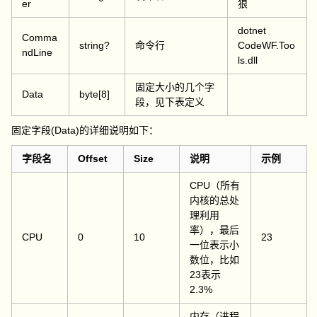
er
狼
dotnet
Comma
string?
命令行
CodeWF.Too
ndLine
ls.dll
固定大小的几个字
Data
byte[8]
段，见下表定义
固定字段(Data)的详细说明如下：
字段名
Offset
Size
说明
示例
CPU（所有
内核的总处
理利用
率），最后
CPU
0
10
23
一位表示小
数位，比如
23表示
2.3%
内存（进程