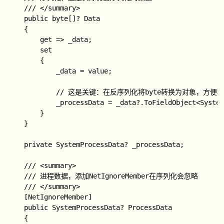
3D
    /// </summary>

    public byte[]? Data

电源使用情
    {

况（CPU、
        get => _data;

磁盘和GPU
        set

对功耗的影
        {

PowerU
响），0：
            _data = value;

51
3
1
sage
非常低，
1：低，2：
            // 这是关键：在反序列化将byte转换为对象，方便
中，3：
            _processData = _data?.ToFieldObject<System
高，4：非
        }

常高
    }

电源使用情
    private SystemProcessData? _processData;

况趋势（一
段时间内
    /// <summary>

CPU、磁盘
    /// 进程数据，添加NetIgnoreMember在序列化会忽略

和GPU对功
PowerU
    /// </summary>

耗的影
sageTr
54
3
0
    [NetIgnoreMember]

响），0：
end
    public SystemProcessData? ProcessData

非常低，
    {

1：低，2：