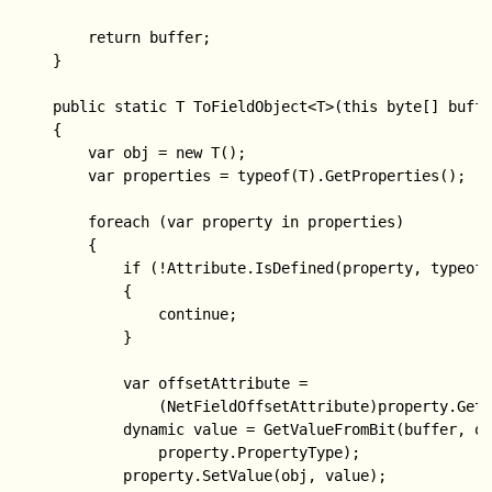
        return buffer;

    }

    public static T ToFieldObject<T>(this byte[] buffe
    {

        var obj = new T();

        var properties = typeof(T).GetProperties();

        foreach (var property in properties)

        {

            if (!Attribute.IsDefined(property, typeof(
            {

                continue;

            }

            var offsetAttribute =

                (NetFieldOffsetAttribute)property.GetC
            dynamic value = GetValueFromBit(buffer, of
                property.PropertyType);

            property.SetValue(obj, value);
