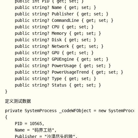
    public int PID { get; set; }

Status
string?
进程状态
式
    public string? Name { get; set; }

    public string? Publisher { get; set; }

    public string? CommandLine { get; set; }

    public string? CPU { get; set; }

    public string? Memory { get; set; }

    public string? Disk { get; set; }

    public string? Network { get; set; }

    public string? GPU { get; set; }

    public string? GPUEngine { get; set; }

    public string? PowerUsage { get; set; }

    public string? PowerUsageTrend { get; set; }

    public string? Type { get; set; }

    public string? Status { get; set; }

定义测试数据
private SystemProcess _codeWFObject = new SystemProces
{

    PID = 10565,

    Name = "码界工坊",

    Publisher = "沙漠尽头的狼",
