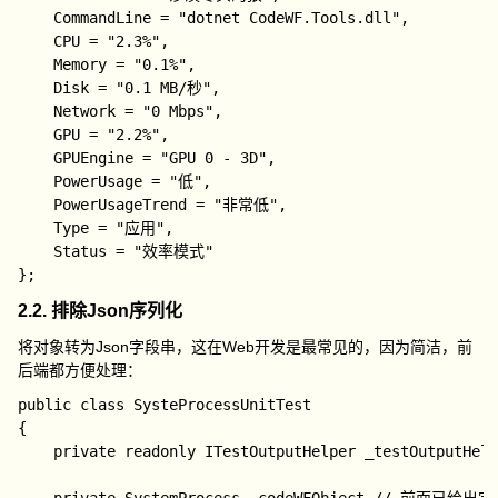
    CommandLine = "dotnet CodeWF.Tools.dll",

    CPU = "2.3%",

    Memory = "0.1%",

    Disk = "0.1 MB/秒",

    Network = "0 Mbps",

    GPU = "2.2%",

    GPUEngine = "GPU 0 - 3D",

    PowerUsage = "低",

    PowerUsageTrend = "非常低",

    Type = "应用",

    Status = "效率模式"

2.2. 排除Json序列化
将对象转为Json字段串，这在Web开发是最常见的，因为简洁，前
后端都方便处理：
public class SysteProcessUnitTest

{

    private readonly ITestOutputHelper _testOutputHelp