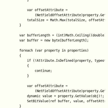
            var offsetAttribute =

                (NetFieldOffsetAttribute)property.GetC
            totalSize = Math.Max(totalSize, offsetAttr
        }

        var bufferLength = (int)Math.Ceiling((double)t
        var buffer = new byte[bufferLength];

        foreach (var property in properties)

        {

            if (!Attribute.IsDefined(property, typeof(
            {

                continue;

            }

            var offsetAttribute =

                (NetFieldOffsetAttribute)property.GetC
            dynamic value = property.GetValue(obj
            SetBitValue(ref buffer, value, offsetAttri
        }
