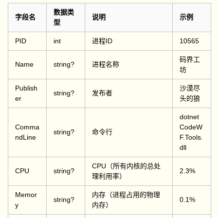
数据类
字段名
说明
示例
型
PID
int
进程ID
10565
码界工
Name
string?
进程名称
坊
Publish
沙漠尽
string?
发布者
er
头的狼
dotnet
Comma
CodeW
string?
命令行
ndLine
F.Tools.
dll
CPU（所有内核的总处
CPU
string?
2.3%
理利用率）
Memor
内存（进程占用的物理
string?
0.1%
y
内存）