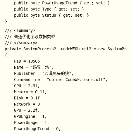
    public byte PowerUsageTrend { get; set; }

    public byte Type { get; set; }

    public byte Status { get; set; }

/// <summary>

/// 普通优化字段数据类型

/// </summary>

private SystemProcess2 _codeWFObject2 = new SystemProc
{

    PID = 10565,

    Name = "码界工坊",

    Publisher = "沙漠尽头的狼",

    CommandLine = "dotnet CodeWF.Tools.dll",

    CPU = 2.3f,

    Memory = 0.1f,

    Disk = 0.1f,

    Network = 0,

    GPU = 2.2f,

    GPUEngine = 1,

    PowerUsage = 1,

    PowerUsageTrend = 0,
