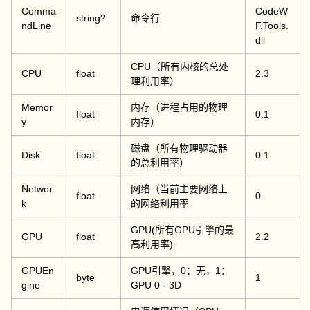
Comma
CodeW
string?
命令行
ndLine
F.Tools.
dll
CPU（所有内核的总处
CPU
float
2.3
理利用率）
Memor
内存（进程占用的物理
float
0.1
y
内存）
磁盘（所有物理驱动器
Disk
float
0.1
的总利用率）
Networ
网络（当前主要网络上
float
0
k
的网络利用率
GPU(所有GPU引擎的最
GPU
float
2.2
高利用率)
GPUEn
GPU引擎，0：无，1：
byte
1
gine
GPU 0 - 3D