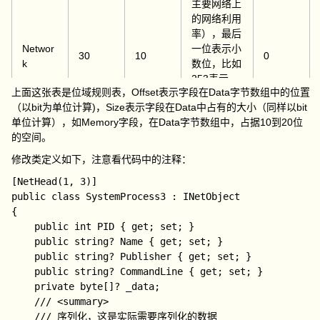
主要网络上
的网络利用
率），最后
Networ
一位表示小
30
10
0
k
数位，比如
253表示
上面这张表是位域规则表，Offset表示字段在Data字节数组中的位置
25.3%，值
（以bit为单位计算)，Size表示字段在Data中占有的大小（同样以bit
可根据基本
单位计算），如Memory字段，在Data字节数组中，占据10到20位
信息计算
的空间。
GPU(所有
修改类定义如下，注意看代码中的注释：
GPU引擎的
最高利用
[NetHead(1, 3)]

率)，最后
public class SystemProcess3 : INetObject

GPU
40
10
22
一位表示小
{

数位，比如
    public int PID { get; set; }

253表示
    public string? Name { get; set; }

25.3
    public string? Publisher { get; set; }

    public string? CommandLine { get; set; }

GPU引擎，
    private byte[]? _data;

GPUEn
0：无，1：
    /// <summary>

50
1
1
gine
GPU 0 -
    /// 序列化，这是实际需要序列化的数据
