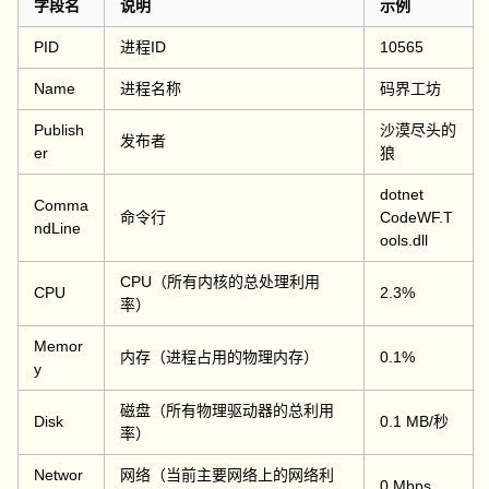
字段名
说明
示例
PID
进程ID
10565
Name
进程名称
码界工坊
Publish
沙漠尽头的
发布者
er
狼
dotnet
Comma
命令行
CodeWF.T
ndLine
ools.dll
CPU（所有内核的总处理利用
CPU
2.3%
率）
Memor
内存（进程占用的物理内存）
0.1%
y
磁盘（所有物理驱动器的总利用
Disk
0.1 MB/秒
率）
Networ
网络（当前主要网络上的网络利
0 Mbps