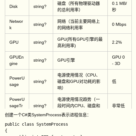
磁盘（所有物理驱动器
0.1 MB/
Disk
string?
的总利用率）
秒
Networ
网络（当前主要网络上
string?
0 Mbps
k
的网络利用率
GPU(所有GPU引擎的最
GPU
string?
2.2%
高利用率)
GPUEn
GPU 0
string?
GPU引擎
gine
- 3D
电源使用情况（CPU、
PowerU
string?
磁盘和GPU对功耗的影
低
sage
响）
PowerU
电源使用情况趋势（一
sageTr
string?
段时间内CPU、磁盘和
非常低
end
GPU对功耗的影响）
创建一个C#类
SystemProcess
表示进程信息：
Type
string?
进程类型
应用
public class SystemProcess

{

效率模