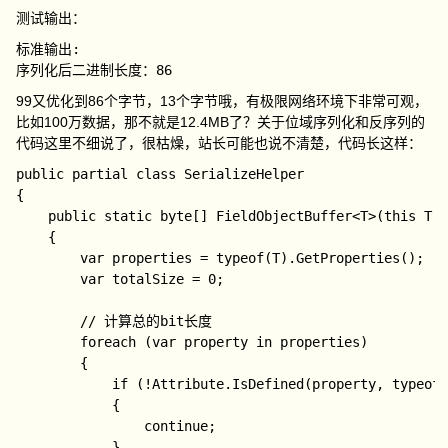
测试输出：
标准输出: 

99又优化到86个字节，13个字节哦，有极限网络环境下非常可观，
比如100万数据，那不就是12.4MB了？关于位域序列化和反序列的
代码这里不细说了，很枯燥，站长可能也说不清楚，代码长这样：
public partial class SerializeHelper

{

    public static byte[] FieldObjectBuffer<T>(this T o
    {

        var properties = typeof(T).GetProperties();

        var totalSize = 0;

        // 计算总的bit长度

        foreach (var property in properties)

        {

            if (!Attribute.IsDefined(property, typeof(
            {

                continue;

            }
