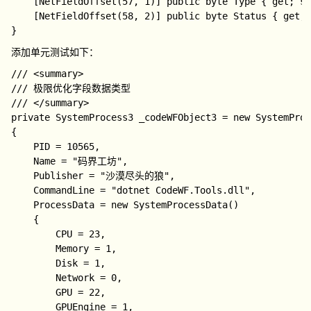
    [NetFieldOffset(57, 1)] public byte Type { get; se
    [NetFieldOffset(58, 2)] public byte Status { get; 
添加单元测试如下：
/// <summary>

/// 极限优化字段数据类型

/// </summary>

private SystemProcess3 _codeWFObject3 = new SystemProc
{

    PID = 10565,

    Name = "码界工坊",

    Publisher = "沙漠尽头的狼",

    CommandLine = "dotnet CodeWF.Tools.dll",

    ProcessData = new SystemProcessData()

    {

        CPU = 23,

        Memory = 1,

        Disk = 1,

        Network = 0,

        GPU = 22,

        GPUEngine = 1,
