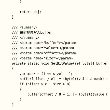
        }

        return obj;

    }

    /// <summary>

    /// 将值按位写入buffer

    /// </summary>

    /// <param name="buffer"></param>

    /// <param name="value"></param>

    /// <param name="offset"></param>

    /// <param name="size"></param>

    private static void SetBitValue(ref byte[] buffer,
    {

        var mask = (1 << size) - 1;

        buffer[offset / 8] |= (byte)((value & mask) <<
        if (offset % 8 + size > 8)

        {

            buffer[offset / 8 + 1] |= (byte)((value & 
        }

    }
