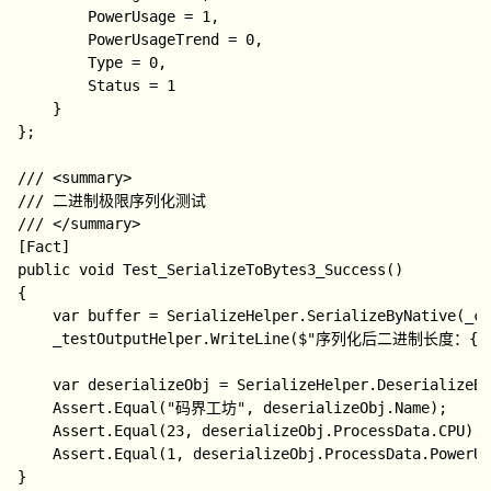
        PowerUsage = 1,

        PowerUsageTrend = 0,

        Type = 0,

        Status = 1

    }

};

/// <summary>

/// 二进制极限序列化测试

/// </summary>

[Fact]

public void Test_SerializeToBytes3_Success()

{

    var buffer = SerializeHelper.SerializeByNative(_co
    _testOutputHelper.WriteLine($"序列化后二进制长度：{buf
    var deserializeObj = SerializeHelper.DeserializeBy
    Assert.Equal("码界工坊", deserializeObj.Name);

    Assert.Equal(23, deserializeObj.ProcessData.CPU);

    Assert.Equal(1, deserializeObj.ProcessData.PowerUs