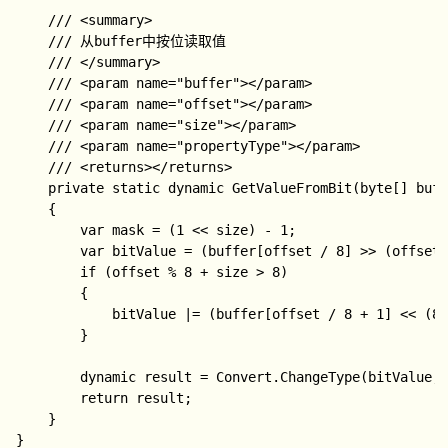
    /// <summary>

    /// 从buffer中按位读取值

    /// </summary>

    /// <param name="buffer"></param>

    /// <param name="offset"></param>

    /// <param name="size"></param>

    /// <param name="propertyType"></param>

    /// <returns></returns>

    private static dynamic GetValueFromBit(byte[] buff
    {

        var mask = (1 << size) - 1;

        var bitValue = (buffer[offset / 8] >> (offset 
        if (offset % 8 + size > 8)

        {

            bitValue |= (buffer[offset / 8 + 1] << (8 
        }

        dynamic result = Convert.ChangeType(bitVal
        return result;

    }
