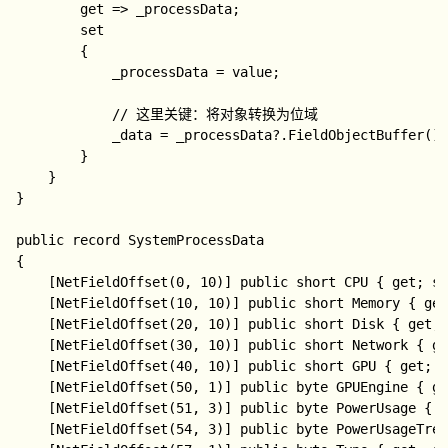
        get => _processData;

中，3：
        set

高，4：非
        {

常高
            _processData = value;

进程类型，
            // 这里关键：将对象转换为位域

0：应用，
Type
57
1
0
            _data = _processData?.FieldObjectBuffer();
1：后台进
        }

程
    }

}

进程状态，
0：正常运
public record SystemProcessData

Status
58
2
行，1：效
1
{

率模式，
    [NetFieldOffset(0, 10)] public short CPU { get; se
2：挂起
    [NetFieldOffset(10, 10)] public short Memory { get
    [NetFieldOffset(20, 10)] public short Disk { get; 
    [NetFieldOffset(30, 10)] public short Network { ge
    [NetFieldOffset(40, 10)] public short GPU { get; s
    [NetFieldOffset(50, 1)] public byte GPUEngine { ge
    [NetFieldOffset(51, 3)] public byte PowerUsage { g
    [NetFieldOffset(54, 3)] public byte PowerUsageTren