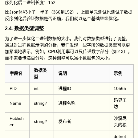
比Json体积小了一半多（366到152），上面单元测试也测试了数据
反序列化后验证数据是否正确，我们就以这个基础继续优化。
2.4. 数据类型调整
为了进一步优化二进制数据的大小，我们对数据类型进行了调整。
通过对进程数据示例的分析，我们发现一些字段的数据类型可以更
加紧凑地表示。例如，CPU利用率可以只传递数字部分（如2.3），
而不需要传递百分号。这种调整可以减小数据包的大小。
数据类
字段名
说明
示例
型
PID
int
进程ID
10565
码界工
Name
string?
进程名称
坊
Publish
沙漠尽
string?
发布者
er
头的狼
dotnet