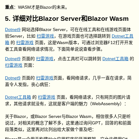
重点
：WASM才是Blazor的未来。
5. 详细对比Blazor Server和Blazor Wasm
Dotnet9
网站选择Blazor Server，可在在线工具和在线游戏页面体
验Server，比如
扫雷游戏
，在游戏页面也可选择跳转到
Dotnet工具
箱
的
扫雷游戏
页面，这是Wasm版本，可通过浏览器F12打开开发
者工具查看网络请求情况，下面简单说说查看步骤。
Dotnet9
页面的
扫雷游戏
，点击工具栏可以跳转到
Dotnet工具箱
的
扫雷游戏
页面：
Dotnet9
页面的
扫雷游戏
页面，看网络请求，几乎一直在请求，简
直令人发指，丧心病狂：
Dotnet工具箱
的
扫雷游戏
页面，看网络请求，只有网页的图片请
求，其他请求就没有，这就是客户端的魅力（WebAssembly）：
关于Blazor，或Blazor Server与Blazor Wasm，相信很多人只是听
说过，对相关的概念了解不多，这里通过询问GPT，回答的和前面
段落类似，这里再对比列出给大家做个普及吧：