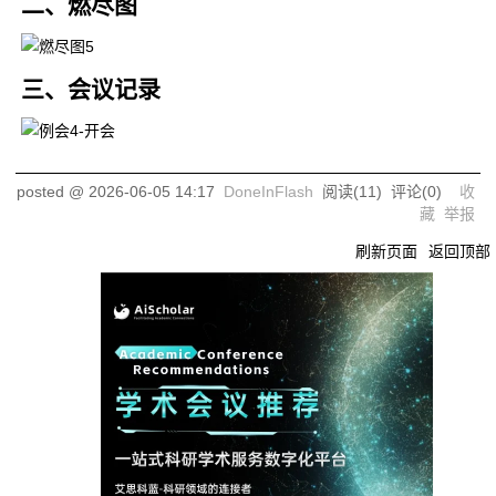
二、燃尽图
引导与
完善引
物品系
吴鑫祺
UI
导系统
无
统UI最
UI细节
三、会议记录
终优化
posted @
2026-06-05 14:17
DoneInFlash
阅读(
11
) 评论(
0
)
收
藏
举报
刷新页面
返回顶部