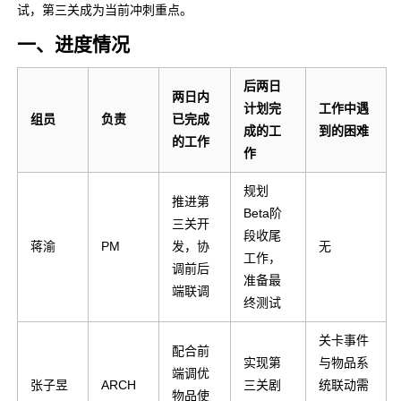
试，第三关成为当前冲刺重点。
一、进度情况
后两日
两日内
计划完
工作中遇
组员
负责
已完成
成的工
到的困难
的工作
作
规划
推进第
Beta阶
三关开
段收尾
蒋渝
PM
发，协
无
工作，
调前后
准备最
端联调
终测试
关卡事件
配合前
实现第
与物品系
端调优
张子昱
ARCH
三关剧
统联动需
物品使