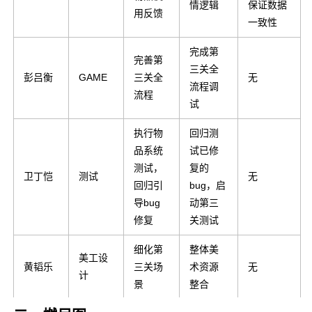
情逻辑
保证数据
用反馈
一致性
完成第
完善第
三关全
彭吕衡
GAME
三关全
无
流程调
流程
试
执行物
回归测
品系统
试已修
测试，
复的
卫丁恺
测试
无
回归引
bug，启
导bug
动第三
修复
关测试
细化第
整体美
美工设
黄韬乐
三关场
术资源
无
计
景
整合