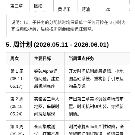
图
第三章
图绘
黄韬乐
蒋渝
20
材
设计
制、资
境
源位切
说明：以上子任务的分配估时均保证单个任务可控在 8 小时内
资
图出图
完成颗粒拆解，后续按周例会继续追踪调整。
第三章
5. 周计划 (2026.05.11 - 2026.06.01)
预制件
第
生成、
Sc
周次
主要目标
当周重点任务
场景配
地图拼
彭吕衡
黄韬乐
18
、
置
第 1 周
接加
突破Alpha遗
开发时间机制底层逻辑、小地
体
(05.11-
载、对
留问题，建立
图基础系统、重构新手引导及
互
05.17)
象配置
新机制底座
物品反馈。
第 2 周
前三章
实装第三章大
产出第三章美术资源与场景布
(05.18-
内容中
地图，串联时
置、时间机制UI实装、穿插新
剧
剧情扩
05.24)
嵌入玩
间玩法展现
剧情。
展
充(可
法分支
蒋渝
全员
8
案
第 3 周
全面集成测
测试修复Beta阻断性缺陷，全
选)
剧情与
对
(05.25-
试，打磨产品
流程回归测试跑通，剪辑展示