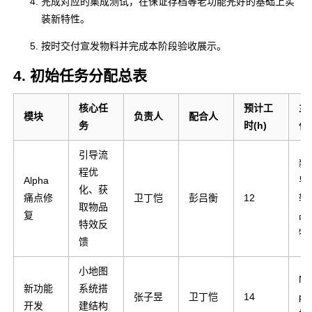
完成对应的集成测试，在保证存档等老功能完好的基础上实
装新特性。
按时交付宣发物料并完成本阶段验收展示。
4. 初始任务分配总表
核心任
预计工
主
模块
负责人
配合人
务
时(h)
付
引导流
新
程优
Alpha
导
化、获
痛点修
卫丁恺
彭吕衡
12
辑
取物品
复
品
特效反
特
馈
小地图
Mi
新功能
系统搭
张子昱
卫丁恺
14
p
开发
建结构