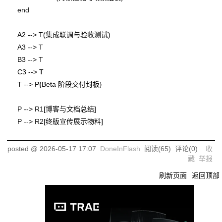
    end

    A2 --> T(集成联调与验收测试)

    A3 --> T

    B3 --> T

    C3 --> T

    T --> P{Beta 阶段交付封板}

    P --> R1[博客与文档总结]

posted @
2026-05-17 17:07
DoneInFlash
阅读(
65
) 评论(
0
)
收
藏
举报
刷新页面
返回顶部