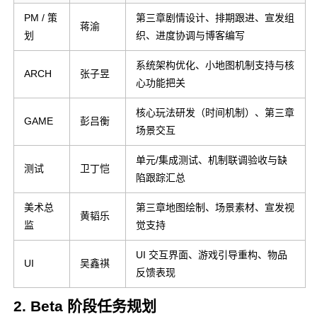
PM / 策
第三章剧情设计、排期跟进、宣发组
蒋渝
划
织、进度协调与博客编写
系统架构优化、小地图机制支持与核
ARCH
张子昱
心功能把关
核心玩法研发（时间机制）、第三章
GAME
彭吕衡
场景交互
单元/集成测试、机制联调验收与缺
测试
卫丁恺
陷跟踪汇总
美术总
第三章地图绘制、场景素材、宣发视
黄韬乐
监
觉支持
UI 交互界面、游戏引导重构、物品
UI
吴鑫祺
反馈表现
2. Beta 阶段任务规划