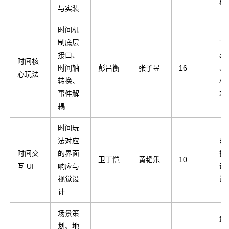
模
与实装
时间机
制底层
Ti
接口、
an
时间核
时间轴
彭吕衡
张子昱
16
、
心玩法
转换、
机
事件解
本
耦
时间玩
法对应
时
时间交
的界面
换
卫丁恺
黄韬乐
10
互 UI
响应与
动
视觉设
设
计
场景策
章
划、地