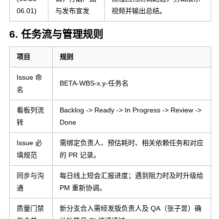
交互对
06.01)
与发布宣发
视频并输出总结。
白
6. 任务流与管理规则
新增机
制各系
Be
项目
规则
统测
陷
测试与
试、关
Issue 命
吴鑫祺
全员
16
板
BETA-WBS-x.y-任务名
打磨
卡试玩
名
试
验证、
单
缺陷追
看板列流
Backlog
->
Ready
->
In Progress
->
Review
->
踪
转
Done
宣发素
Issue 必
需绑定负责人、预估耗时、相关依赖任务和对应
材剪
填规范
的 PR 记录。
辑、宣
宣
项目宣
同步与沟
每日线上短会汇报进度；遇到阻力时及时升级给
传文
美工、
频
发与管
蒋渝
12
通
PM 重新协调。
案、阶
游戏
镜
理
段验收
客
质量门禁
新分支合入需经发版负责人及 QA（张子昱）确
博客撰