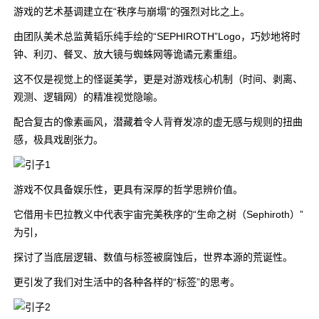
游戏的艺术基调建立在“秩序与崩塌”的强烈对比之上。
由团队美术总监黄韬乐纯手绘的“SEPHIROTH”Logo，巧妙地将时
钟、利刃、餐叉、放大镜与蜘蛛网等诡谲元素重组。
这不仅是视觉上的怪诞美学，更是对游戏核心机制（时间、剥离、
观测、逻辑网）的精准视觉隐喻。
配合复古的像素画风，潜藏着令人背脊发凉的虚无感与规则的扭曲
感，极具戏剧张力。
游戏不仅具备娱乐性，更具有深厚的哲学思辨价值。
它借用卡巴拉教义中代表宇宙完美秩序的“生命之树（Sephiroth）”
为引，
探讨了当底层逻辑、数值与标签被腐蚀后，世界本源的荒诞性。
更引发了我们对生活中的各种各样的“标签”的思考。