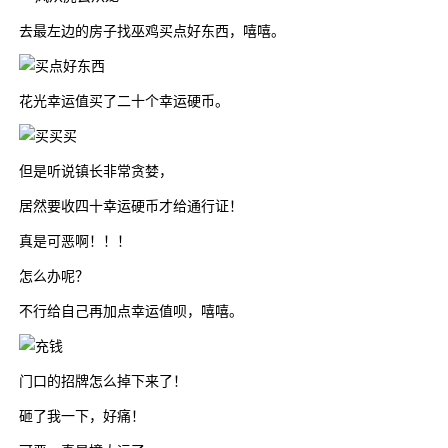
去最左边的房子找巫鸡买点好东西，嘻嘻。
花光幸运值买了二十个幸运硬币。
但是听说镇长非常贪婪，
居然要收四十幸运硬币才给通行证！
真是可恶啊！！！
怎么办呢？
不行给自己再加点幸运值呗，嘻嘻。
门口的招牌怎么掉下来了！
砸了我一下，好痛！