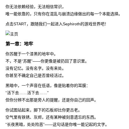
你无法依赖经验，无法相信常识，
唯一能依靠的，只有你在混乱与崩溃边缘做出的每一个本能选择。
点击START，跟随我们一起进入Sephiroth的游戏世界吧！
第一章：地牢
你苏醒于一个漆黑的地牢中。
不，不是“苏醒”——你更像是被扔回了意识里。
没有记忆。没有名字。没有来处。
你甚至不确定自己是否曾经活过。
黑暗中，一个声音在低语，像是贴着你的耳膜：
“活下去……活下去……”
但你分辨不出那是旁人的提醒，还是你自己的回声。
你试图站起来，脚下的石板却比你更古老。
空气里有铁锈、灰烬，还有某种被刻意遗忘的东西。
“长夜黑暗，处处险恶”——这句话是你唯一能记起的文字。