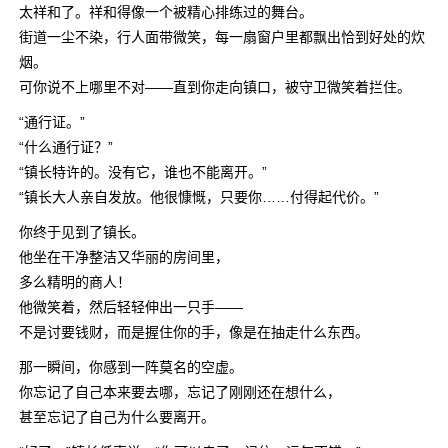
太祥和了。祥和得像一个被精心排练过的舞台。
街道一尘不染，行人面带微笑，每一扇窗户里都飘出恰到好处的炊
烟。
可你说不上哪里不对——直到你走向镇口，被守卫微笑着拦住。
“通行证。”
“什么通行证？”
“镇长特许的。没有它，谁也不能离开。”
“镇长大人亲自发放。他很慷慨，只要你……付得起代价。”
你终于见到了镇长。
他坐在干净整洁又华丽的房间里，
多么精明的商人！
他微笑着，然后轻轻伸出一只手——
不是讨要钱财，而是握住你的手，像是在抽走什么东西。
那一瞬间，你感到一阵莫名的空虚。
你忘记了自己本来要去哪，忘记了刚刚还在想什么，
甚至忘记了自己为什么要离开。