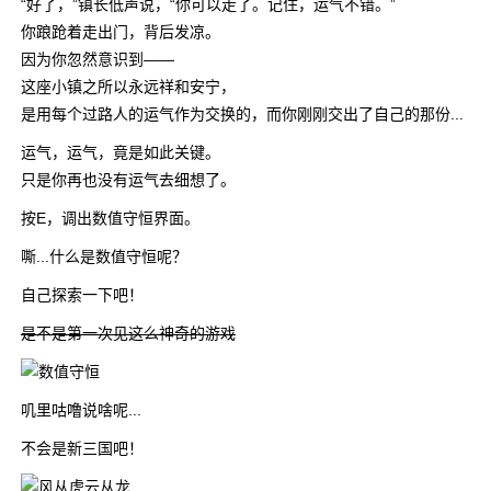
“好了，”镇长低声说，“你可以走了。记住，运气不错。”
你踉跄着走出门，背后发凉。
因为你忽然意识到——
这座小镇之所以永远祥和安宁，
是用每个过路人的运气作为交换的，而你刚刚交出了自己的那份...
运气，运气，竟是如此关键。
只是你再也没有运气去细想了。
按E，调出数值守恒界面。
嘶...什么是数值守恒呢？
自己探索一下吧！
是不是第一次见这么神奇的游戏
叽里咕噜说啥呢...
不会是新三国吧！