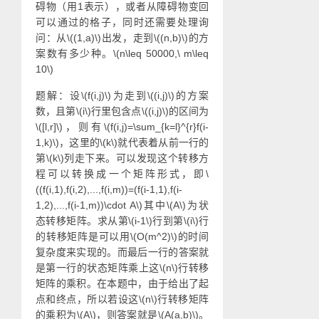
碍物（用1表示），或者从障碍物变回
可以通过的格子，同时还需要处理询
问：从\((1,a)\)出发，走到\((n,b)\)的方
案数有多少种。\(n\leq 50000,\ m\leq
10\)
题解：设\(f(i,j)\)为走到\((i,j)\)的方案
数，且第\(i\)行里包含点\((i,j)\)的区间为
\([l,r]\)，则有\(f(i,j)=\sum_{k=l}^{r}f(i-
1,k)\)，这里的\(k\)就代表着从前一行的
第\(k\)列走下来。可以发现这个转移方
程可以转换成一个矩阵形式，即\
((f(i,1),f(i,2),...,f(i,m))=(f(i-1,1),f(i-
1,2),...,f(i-1,m))\cdot A\)其中\(A\)为状
态转移矩阵。求从第\(i-1\)行到第\(i\)行
的转移矩阵是可以用\(O(m^2)\)的时间
复杂度来实现的。而最后一行的答案就
是第一行的状态矩阵乘上这\(n\)行转移
矩阵的乘积。在本题中，由于给出了起
点和终点，所以若设这\(n\)行转移矩阵
的乘积为\(A\)，则答案就是\(A(a,b)\)。