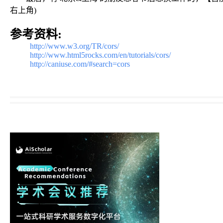
右上角)
参考资料:
http://www.w3.org/TR/cors/
http://www.html5rocks.com/en/tutorials/cors/
http://caniuse.com/#search=cors