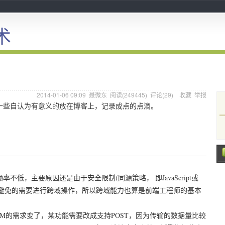
术
2014-01-06 09:09
聂微东
阅读(
249445
) 评论(
29
)
收藏
举报
些自认为有意义的放在博客上，记录成点的点滴。
主要原因还是由于安全限制(同源策略， 即JavaScript或
不可避免的需要进行跨域操作，所以跨域能力也算是前端工程师的基本
M的需求变了，某功能需要改成支持POST，因为传输的数据量比较