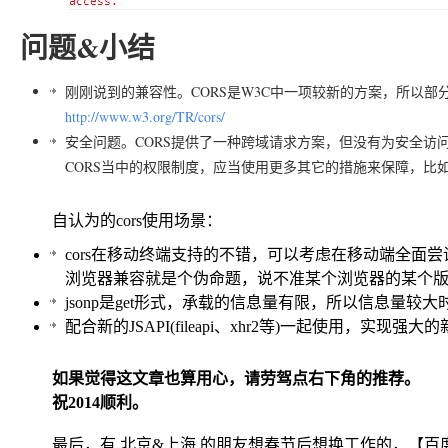
问题&小结
刚刚说到的兼容性。CORS是W3C中一项较新的方案，所以
http://www.w3.org/TR/cors/
安全问题。CORS提供了一种跨域请求方案，但没有为安全访
CORS当中的权限制度，应当使用更多其它的措施来保障，比如OA
自认为的cors使用场景：
cors在移动终端支持的不错，可以考虑在移动端全面
浏览器兼容就是个伪命题，说不准某个浏览器的某个
jsonp是get形式，承载的信息量有限，所以信息量较大
配合新的JSAPI(fileapi、xhr2等)一起使用，实现强
如果觉得这文章也算用心，请劳驾点右下角的推荐。
祝2014顺利。
最后，有 北京&上海 的朋友想春节后想换工作的，【百度移