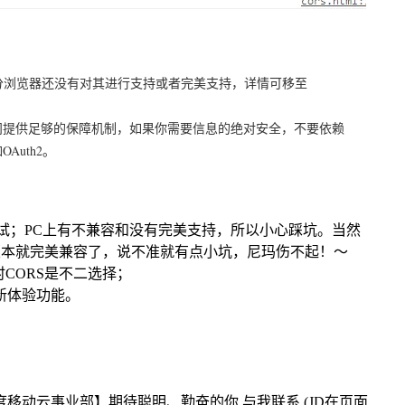
部分浏览器还没有对其进行支持或者完美支持，详情可移至
问提供足够的保障机制，如果你需要信息的绝对安全，不要依赖
uth2。
尝试；PC上有不兼容和没有完美支持，所以小心踩坑。当然
版本就完美兼容了，说不准就有点小坑，尼玛伤不起！～
时CORS是不二选择；
大的新体验功能。
动云事业部】期待聪明、勤奋的你 与我联系 (JD在页面