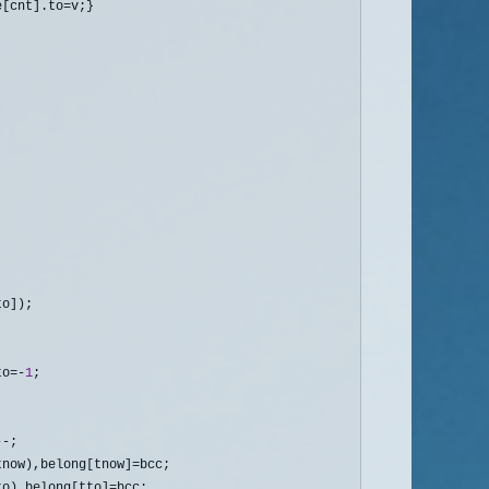
e[cnt].to=
o]); 

to=-
1
;

--
;

tnow),belong[tnow]=
bcc;

to),belong[tto]=
bcc;
