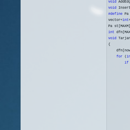
void
 AddEd
void
 Inser
#define
 Pa
vector
<
int
Pa st[MAXM
int
void
 Tarja
{

    dfn[no
for
 (
i
if
           
          
          
           
          
           
          