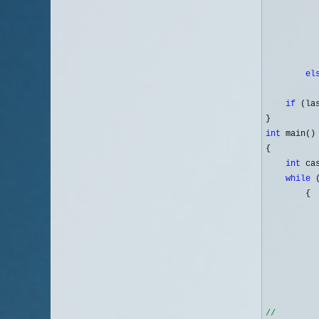
           
           
           
el
          
if
 (la
int
 main()

{

int
 ca
while
 
        {

          
          
          
//
        