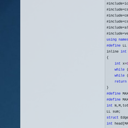
#include<i
#include
<c
#include
<c
#include
<c
#include
<a
#include
using
name
#define
 LL
inline 
int
{

int
 x=
while
 
while
 
return
#define
#define
int
 N,M,tot
struct
 Edg
int
 head[M