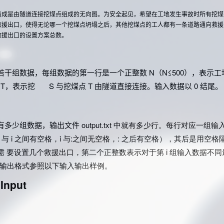
看成是由隧道连接挖煤点组成的无向图。为安全起见，希望在工地发生事故时所有挖煤
救援出口，使得无论哪一个挖煤点坍塌之后，其他挖煤点的工人都有一条道路通向救援
救援出口的设置方案总数。
若干组数据，每组数据的第一行是一个正整数 N（N≤500），表示工
和 T，表示挖 S 与挖煤点 T 由隧道直接连接。输入数据以 0 结尾。
有多少组数据，输出文件
output.txt 中就有多少行。每行对应一组
 与
i 之间有空格，
i 与
:之间无空格，
: 之后有空格），其后是用空
需 要设置几个救援出口，第二个正整数表示对于第
i 组输入数据不
4。输出格式参照以下输入输出样例。
Input