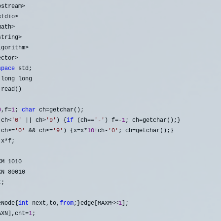
ostream>
stdio>
math>
string>
lgorithm>
space
 long long
 read()

0
,f=
1
; 
char
 ch=
getchar();

(ch<
'
0
'
 || ch>
'
9
'
) {
if
 (ch==
'
-
'
) f=-
1
; ch=
getchar();}

(ch>=
'
0
'
 && ch<=
'
9
'
) {x=x*
10
+ch-
'
0
'
; ch=
getchar();}

 x*
f;

;

eNode{
int
 next,to,
from
;}edge[MAXM<<
1
AXN],cnt=
1