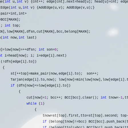
ge(
int
 u,
int
 v) {cnt++; edge[cnt].next=head[u]; head[u]=cnt; edg
tEdge(
int
 u,
int
 pair<int,int>
>
BCC[MAXN];

]; 
int
n(
int
 now,
int
 last)

w]
=low[now]=++dfsn; 
int
 son=
0
;

nt
 i=head[now]; i; i=
edge[i].next)

 (!
dfn[edge[i].to]) 

 {

      st[
++top]=make_pair(now,edge[i].to);  son++
;

      Tarjan(edge[i].to,now); low[now]
=
min(low[now],low[edge[i].t
if
 (dfn[now]<=
low[edge[i].to])

         {

              cut[now]
=
1
; bcc++; BCC[bcc].clear(); 
int
 tnow=-
1
,t
while
 (
1
) 

                 {

                      tnow
=st[top].first,tto=st[top].second; top
if
 (belong[tnow]!=bcc) BCC[bcc].push_back(
if
 (belong[tto]!=bcc) BCC[bcc].push_back(t