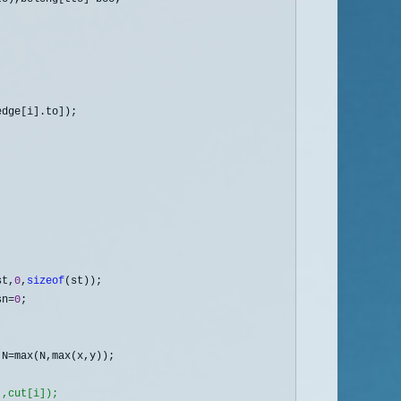
dge[i].to]);

st,
0
,
sizeof
(st)); 

sn=
0
; 

,N=
max(N,max(x,y));

],cut[i]);