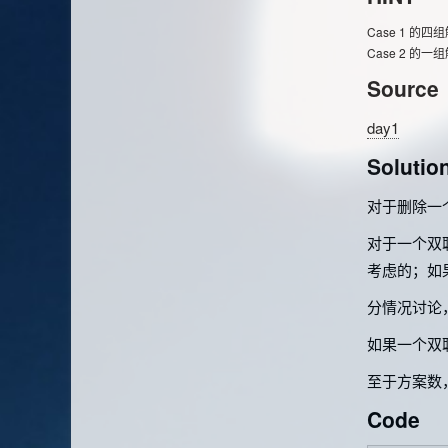
Case 1 的四组解分
Case 2 的一组解
Source
day1
Solutio
对于删除一
对于一个双
考虑的；如
分情况讨论
如果一个双
至于方案数
Code