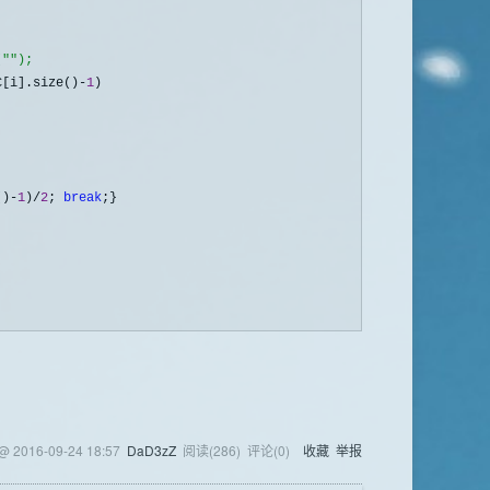
("");
C[i].size()-
1
)

()-
1
)/
2
; 
break
;}

 @
2016-09-24 18:57
DaD3zZ
阅读(
286
) 评论(
0
)
收藏
举报