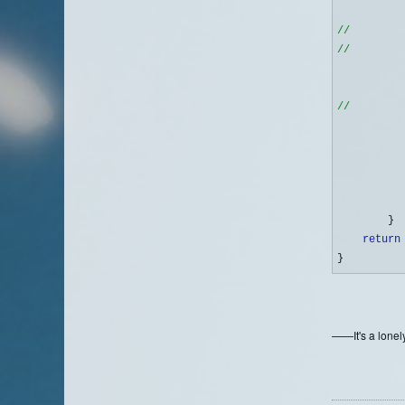
          
//
//
        
//
        
           
          
        }

return
}
——It's a lonely