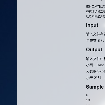
煤矿工地可以
些挖煤点设立
以及不同最少
Input
输入文件有
个整数 S 
Output
输入文件中
小写，
Case
入数据至少
小于
2^6
Sample 
9
1 3
4 1