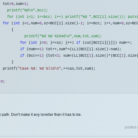
  tot=
0
,sum=
1
    for (int i=1; i<=bcc; i++) printf("%d ",BCC[i].size()); puts
for
 (
int
 i=
1
,num=
0
,sz=BCC[i].size()-
1
; i<=bcc; i++,num=
0
,sz=BC
            printf("%d %d %I64d\n",num,tot,sum);
for
 (
int
 j=
0
; j<=sz; j++) 
if
 (cut[BCC[i][j]]) num++
;

if
 (num==
1
) tot++,sum*=(LL)(BCC[i].size()-
num);

if
 (bcc==
1
) {tot=
2
; sum=(LL)BCC[
1
].size()*(BCC[
1
].size
     }

  printf(
"
Case %d: %d %lld\n
"
,++
cas,tot,sum);

0
;

 path. Don't make it any lonelier than it has to be.
posted