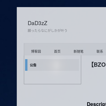
DaD3zZ
願ったらなにがしかが叶う
博客园
首页
新随笔
联系
【BZO
公告
Descrip