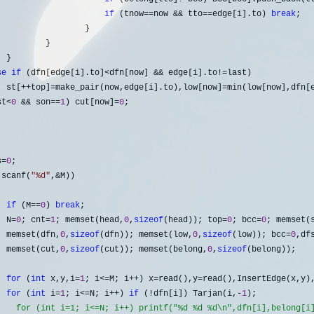
if
 (tnow==now && tto==edge[i].to) 
break
;

                 }

         }    

 }

se
if
 (dfn[edge[i].to]<dfn[now] && edge[i].to!=
last) 

  st[
++top]=make_pair(now,edge[i].to),low[now]=
min(low[now],dfn[e
st<
0
 && son==
1
) cut[now]=
0
;    

s=
0
;

(scanf(
"
%d
"
,&
M))

if
 (M==
0
) 
break
;

  N
=
0
; cnt=
1
; memset(head,
0
,
sizeof
(head)); top=
0
; bcc=
0
; memset(
  memset(dfn,
0
,
sizeof
(dfn)); memset(low,
0
,
sizeof
(low)); bcc=
0
,df
  memset(cut,
0
,
sizeof
(cut)); memset(belong,
0
,
sizeof
(belong));

for
 (
int
 x,y,i=
1
; i<=M; i++) x=read(),y=read(),InsertEdge(x,y)
for
 (
int
 i=
1
; i<=N; i++) 
if
 (!dfn[i]) Tarjan(i,-
1
    for (int i=1; i<=N; i++) printf("%d %d %d\n",dfn[i],belong[i