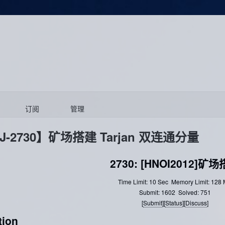
订阅
管理
J-2730】矿场搭建 Tarjan 双连通分量
2730: [HNOI2012]矿
Time Limit: 10 Sec
Memory Limit: 128
Submit: 1602
Solved: 751
[
Submit
][
Status
][
Discuss
]
tion