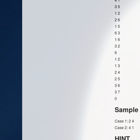
3 5
1 2
2 6
1 5
6 3
1 6
3 2
6
1 2
1 3
2 4
2 5
3 6
3 7
0
Sample
Case 1: 2 4
Case 2: 4 1
HINT