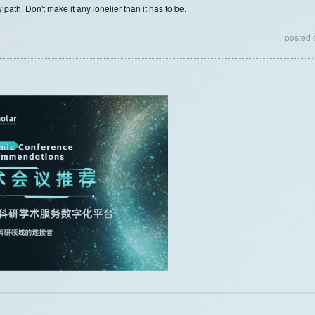
 path. Don't make it any lonelier than it has to be.
posted