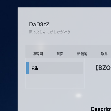
DaD3zZ
願ったらなにがしかが叶う
博客园
首页
新随笔
联系
【BZO
公告
Descrip