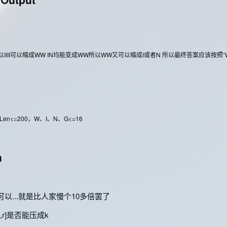
以IIII可以缩成WW IN均能变成WW所以WW又可以缩成I或者N 所以最终答案应该按照“W
en<=200，W、I、N、G<=16
n
以...就是比人家慢个10多倍罢了
表示[l,r]是否能压成k