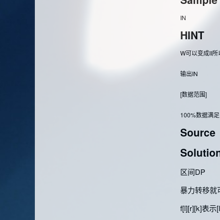
IN
HINT
W可以变成II所
输出IN
[数据范围]
100%数据满足L
Source
Solutio
区间DP
暴力转移就可
f[l][r][k]