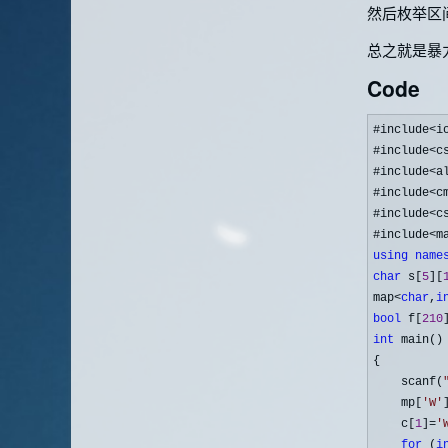
然后枚举区
总之就是暴
Code
#include<i
#include
<c
#include
<a
#include
<c
#include
<c
#include
using
name
char
 s[
5
][
map
<
char
,
i
bool
 f[
210
int
 main()

{

    scanf(
    mp[
'
W
'
    c[
1
]=
'
for
 (
i