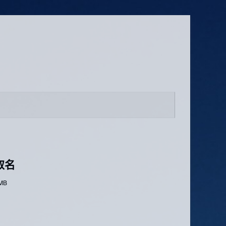
具取名
 MB