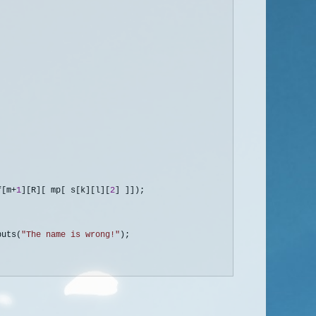
f[m+
1
][R][ mp[ s[k][l][
2
] ]]);

puts(
"
The name is wrong!
"
);
