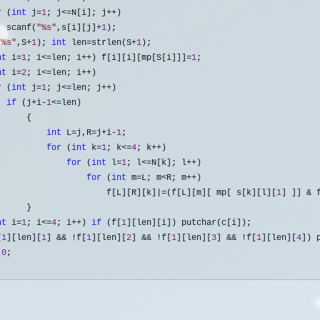
r
 (
int
 j=
1
; j<=N[i]; j++
)

  scanf(
"
%s
"
,s[i][j]+
1
);

"
%s
"
,S+
1
); 
int
 len=strlen(S+
1
);

nt
 i=
1
; i<=len; i++) f[i][i][mp[S[i]]]=
1
;

nt
 i=
2
; i<=len; i++
)

r
 (
int
 j=
1
; j<=len; j++
)

if
 (j+i-
1
<=
len)

     {

int
 L=j,R=j+i-
1
;

for
 (
int
 k=
1
; k<=
4
; k++
)

for
 (
int
 l=
1
; l<=N[k]; l++
)

for
 (
int
 m=L; m<R; m++
)

                      f[L][R][k]
|=(f[L][m][ mp[ s[k][l][
1
] ]] & 
     }

nt
 i=
1
; i<=
4
; i++) 
if
 (f[
1
][len][i]) putchar(c[i]);

[
1
][len][
1
] && !f[
1
][len][
2
] && !f[
1
][len][
3
] && !f[
1
][len][
4
]) 
0
;
