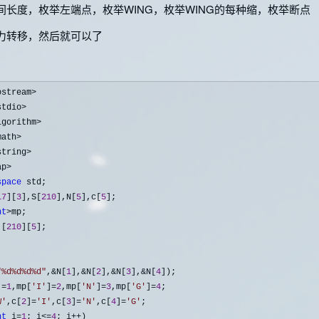
间长度，枚举左端点，枚举WING，枚举WING的每种缩，枚举断点
力转移，然后就可以了
ostream>
stdio>
lgorithm>
math>
string>
space
17
][
3
],S[
210
],N[
5
],c[
5
];

nt
>
][
210
][
5
"
%d%d%d%d
"
,&N[
1
],&N[
2
],&N[
3
],&N[
4
]);

]=
1
,mp[
'
I
'
]=
2
,mp[
'
N
'
]=
3
,mp[
'
G
'
]=
4
;

W
'
,c[
2
]=
'
I
'
,c[
3
]=
'
N
'
,c[
4
]=
'
G
'
;

nt
 i=
1
; i<=
4
; i++
)
