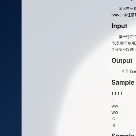
某人有一套玩
“WING”中
Input
第一行四个整
母,表示I可以
个长度不超过L
Output
一行字符串，该
Sample 
1 1 1 1
II
WW
WW
IG
IIII
Sample