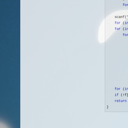
fo
          
    scanf(
for
 (
i
for
 (
i
fo
           
          
           
for
 (
i
if
 (!f
return
}