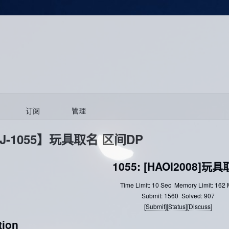
订阅
管理
J-1055】玩具取名 区间DP
1055: [HAOI2008]玩
Time Limit: 10 Sec
Memory Limit: 162
Submit: 1560
Solved: 907
[
Submit
][
Status
][
Discuss
]
tion