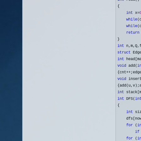
{

int
 x=
while
(
while
(
return
int
 n,m,Q,
struct
 Edg
int
void
 add(
i
{cnt
++;edg
void
 inser
int
 stack[
int
 DFS(
in
{

int
 si
    dfs[no
for
 (
i
if
for
 (
i