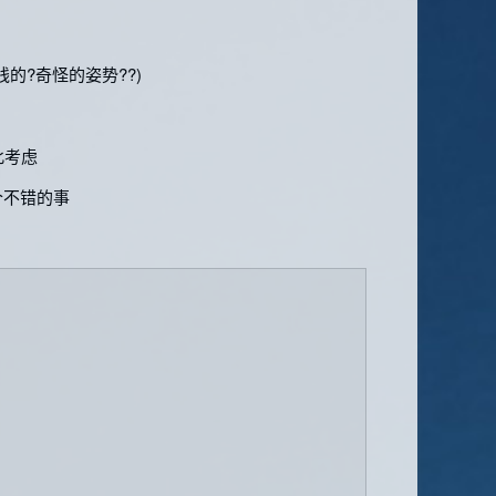
的?奇怪的姿势??)
此考虑
个不错的事