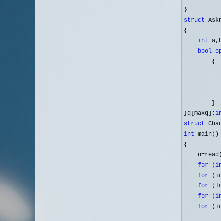
struct
 Askn
{

int
 a,b
bool
o
        {

        }

}q[maxq];
i
struct
 Cha
int
 main()

{

    n
=read
for
 (
i
for
 (
i
for
 (
i
for
 (
i
for
 (
i