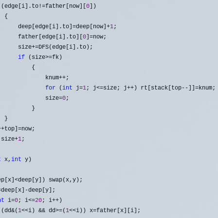
 (edge[i].to!=father[now][
0
])

 {

      deep[edge[i].to]
=deep[now]+
1
;

      father[edge[i].to][
0
]=
now;

      size
+=
DFS(edge[i].to);

if
 (size>=
fk)

         {

              knum
++
;

for
 (
int
 j=
1
; j<=size; j++) rt[stack[top--]]=
knum;

              size
=
0
;

         }

 }

++top]=
now;

 size+
1
;            

t
 x,
int
 y)

ep[x]<
deep[y]) swap(x,y);

=deep[x]-
deep[y];

nt
 i=
0
; i<=
20
; i++
)

 (dd&(
1
<<i) && dd>=(
1
<<i)) x=
father[x][i];
