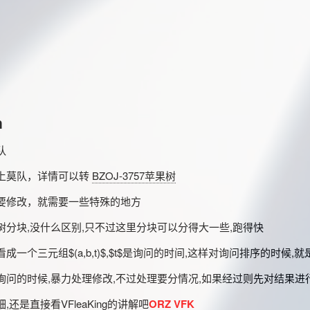
n
队
上莫队，详情可以转
BZOJ-3757苹果树
要修改，就需要一些特殊的地方
对树分块,没什么区别,只不过这里分块可以分得大一些,跑得快
成一个三元组$(a,b,t)$,$t$是询问的时间,这样对询问排序的时候,
询问的时候,暴力处理修改,不过处理要分情况,如果经过则先对结果进
,还是直接看VFleaKing的讲解吧
ORZ VFK