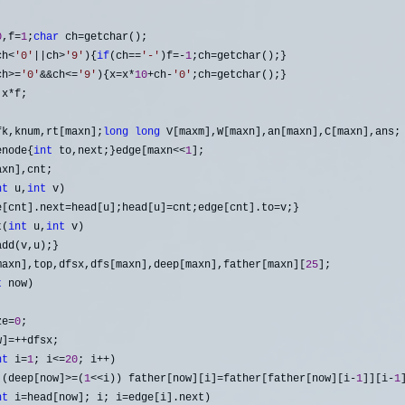
0
,f=
1
;
char
 ch=
getchar();

ch<
'
0
'
||ch>
'
9
'
){
if
(ch==
'
-
'
)f=-
1
;ch=
getchar();}

ch>=
'
0
'
&&ch<=
'
9
'
){x=x*
10
+ch-
'
0
'
;ch=
getchar();}

 x*
f;

fk,knum,rt[maxn];
long
long
enode{
int
 to,next;}edge[maxn<<
1
nt
 u,
int
 v)

e[cnt].next=head[u];head[u]=cnt;edge[cnt].to=
t(
int
 u,
int
 v)

maxn],top,dfsx,dfs[maxn],deep[maxn],father[maxn][
25
t
 now)

ze=
0
;

w]
=++
dfsx;

nt
 i=
1
; i<=
20
; i++
)

 (deep[now]>=(
1
<<i)) father[now][i]=father[father[now][i-
1
]][i-
1
]
nt
 i=head[now]; i; i=
edge[i].next)
