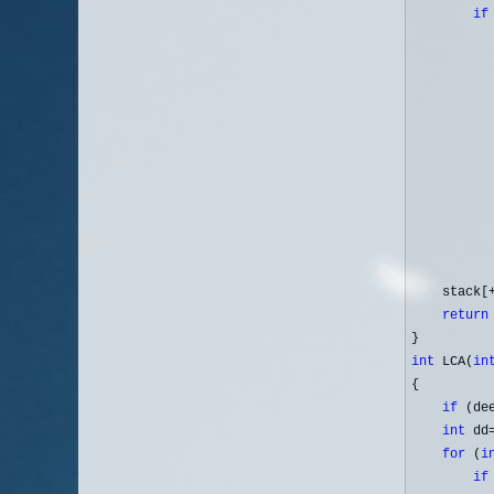
if
           
          
          
          
           
          
          
           
           
    stack[
return
int
 LCA(
in
{

if
 (de
int
 dd
for
 (
i
if