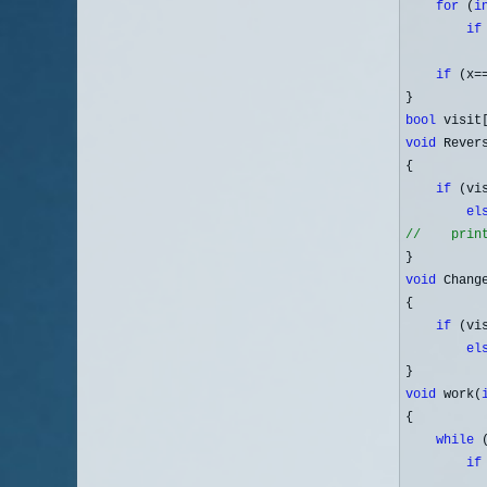
for
 (
i
if
          
if
 (x=
bool
 visit
void
 Rever
{

if
 (vi
el
//
    prin
void
 Chang
{

if
 (vi
el
void
 work(
{

while
 
if