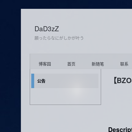
DaD3zZ
願ったらなにがしかが叶う
博客园
首页
新随笔
联系
【BZ
公告
Descrip