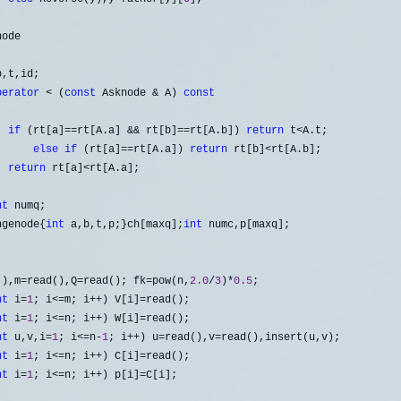
ode

,t,id;

perator
 < (
const
 Asknode & A) 
const
if
 (rt[a]==rt[A.a] && rt[b]==rt[A.b]) 
return
 t<
A.t;

else
if
 (rt[a]==rt[A.a]) 
return
 rt[b]<
rt[A.b];

return
 rt[a]<
rt[A.a];

nt
ngenode{
int
 a,b,t,p;}ch[maxq];
int
(),m=read(),Q=read(); fk=pow(n,
2.0
/
3
)*
0.5
;

nt
 i=
1
; i<=m; i++) V[i]=
read();

nt
 i=
1
; i<=n; i++) W[i]=
read();

nt
 u,v,i=
1
; i<=n-
1
; i++) u=read(),v=
read(),insert(u,v);

nt
 i=
1
; i<=n; i++) C[i]=
read();

nt
 i=
1
; i<=n; i++) p[i]=
C[i];
