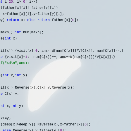
nt
 i=
20
; i>=
0
; i--
)

 (father[x][i]!=
father[y][i])

  x
=father[x][i],y=
father[y][i];

=y) 
return
 x; 
else
return
 father[x][
0
];

[maxn]; 
int
se(
int
 x)

sit[x]) {visit[x]=
0
; ans-=W[num[C[x]]]*V[C[x]]; num[C[x]]--
;}

se
 {visit[x]=
1
;  num[C[x]]++; ans+=W[num[C[x]]]*
tf("%d\n",ans);
e(
int
 x,
int
 y)

sit[x]) Reverse(x),C[x]=
y,Reverse(x); 

se
 C[x]=
y;

int
 x,
int
 y)

(x!=
y)

 (deep[x]>deep[y]) Reverse(x),x=father[x][
0
];

else
 Reverse(y),y=father[y][
0
];
