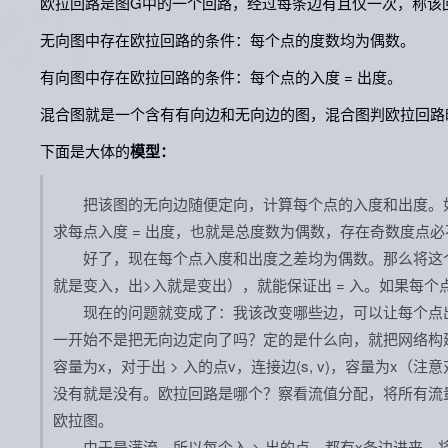
欧拉回路是图G中的一个回路，经过每条边有且仅一次，称该
无向图中存在欧拉回路的条件：每个点的度数均为偶数。
有向图中存在欧拉回路的条件：每个点的入度 = 出度。
混合图就是一个含有有向边和无向边的图，混合图判欧拉回路
下面是大体的
模型：
把该图的无向边随便定向，计算每个点的入度和出度。如
求每点入度 = 出度，也就是总度数为偶数，存在奇数度点
好了，现在每个点入度和出度之差均为偶数。那么将这个偶
就是变入，出>入就是变出），就能保证出 = 入。如果每个
现在的问题就变成了：我该改变哪些边，可以让每个点出 
一开始不是把无向边定向了吗？定的是什么向，就把网络构建成什
容量为x，对于出 > 入的点v，连接边(s, v)，容量为
没有就是没有。欧拉回路是哪个？察看流值分配，将所有流量非
欧拉图。
由于是满流，所以每个入 > 出的点，都有x条边进来，将这