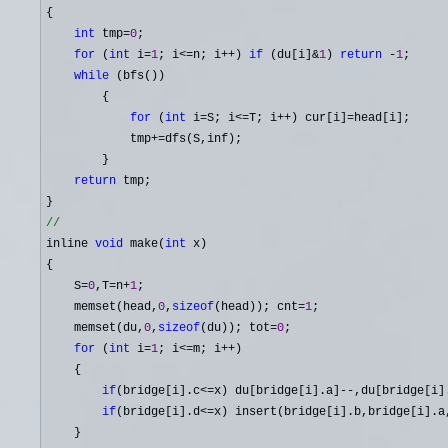
{

int
 tmp=
0
;

for
 (
int
 i=
1
; i<=n; i++) 
if
 (du[i]&
1
) 
return
 -
1
;

while
 (bfs())

        {

for
 (
int
 i=S; i<=T; i++) cur[i]=
head[i];

            tmp
+=
dfs(S,inf);

        }

return
 tmp;

inline 
void
 make(
int
 x)

{

    S
=
0
,T=n+
1
;

    memset(head,
0
,
sizeof
(head)); cnt=
1
;

    memset(du,
0
,
sizeof
(du)); tot=
0
;

for
 (
int
 i=
1
; i<=m; i++
)

    {

if
(bridge[i].c<=x) du[bridge[i].a]--,du[bridge[i]
if
(bridge[i].d<=x) insert(bridge[i].b,bridge[i].a
    }
