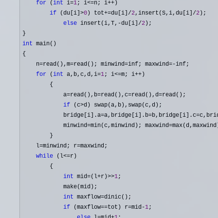
for
 (
int
 i=
1
; i<=n; i++
)

if
 (du[i]>
0
) tot+=du[i]/
2
,insert(S,i,du[i]/
2
);

else
 insert(i,T,-du[i]/
2
);

int
 main()

{

    n
=read(),m=read(); minwind=inf; maxwind=-
inf;

for
 (
int
 a,b,c,d,i=
1
; i<=m; i++
)

        {

            a
=read(),b=read(),c=read(),d=
read();

if
 (c>
d) swap(a,b),swap(c,d);

            bridge[i].a
=a,bridge[i].b=b,bridge[i].c=c,bri
            minwind
=min(c,minwind); maxwind=
max(d,maxwind)
        }

    l
=minwind; r=
maxwind;

while
 (l<=
r)

        {

int
 mid=(l+r)>>
1
;

            make(mid);

int
 maxflow=
dinic();

if
 (maxflow==tot) r=mid-
1
;

else
 l=mid+
1
;
