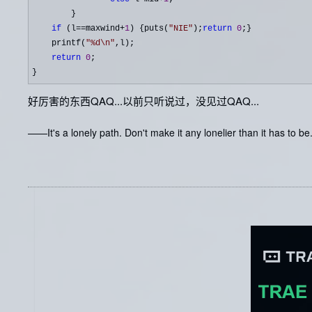
        }

if
 (l==maxwind+
1
) {puts(
"
NIE
"
);
return
0
;}

    printf(
"
%d\n
"
,l);

return
0
;

}
好厉害的东西QAQ...以前只听说过，没见过QAQ...
——It's a lonely path. Don't make it any lonelier than it has to be