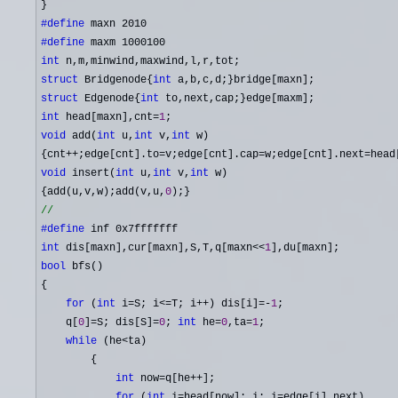
#define
#define
int
struct
 Bridgenode{
int
struct
 Edgenode{
int
int
 head[maxn],cnt=
1
void
 add(
int
 u,
int
 v,
int
 w)

{cnt
++;edge[cnt].to=v;edge[cnt].cap=w;edge[cnt].next=head
void
 insert(
int
 u,
int
 v,
int
 w)

{add(u,v,w);add(v,u,
0
#define
int
 dis[maxn],cur[maxn],S,T,q[maxn<<
1
bool
 bfs()

{

for
 (
int
 i=S; i<=T; i++) dis[i]=-
1
;

    q[
0
]=S; dis[S]=
0
; 
int
 he=
0
,ta=
1
;

while
 (he<
ta)

        {

int
 now=q[he++
];

for
 (
int
 i=head[now]; i; i=
edge[i].next)
