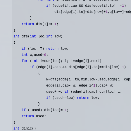
if
 (edge[i].cap && dis[edge[i].to]==-
1
)

                    dis[edge[i].to]
=dis[now]+
1
,q[ta++]=
ed
        }

return
 dis[T]!=-
1
;

int
 dfs(
int
 loc,
int
 low)

{

if
 (loc==T) 
return
 low;

int
 w,used=
0
;

for
 (
int
 i=cur[loc]; i; i=
edge[i].next)

if
 (edge[i].cap && dis[edge[i].to]==dis[loc]+
1
)

            {

                w
=dfs(edge[i].to,min(low-
used,edge[i].cap)
                edge[i].cap
-=w; edge[i^
1
].cap+=
w;

                used
+=w; 
if
 (edge[i].cap) cur[loc]=
i;

if
 (used==low) 
return
 low;

            }

if
 (!used) dis[loc]=-
1
;

return
 used;

int
 dinic()
