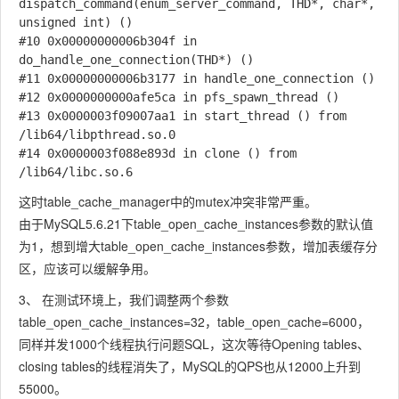
dispatch_command(enum_server_command, THD*, char*, 
unsigned int) ()

#10 0x00000000006b304f in 
do_handle_one_connection(THD*) ()

#11 0x00000000006b3177 in handle_one_connection ()

#12 0x0000000000afe5ca in pfs_spawn_thread ()

#13 0x0000003f09007aa1 in start_thread () from 
/lib64/libpthread.so.0

#14 0x0000003f088e893d in clone () from 
/lib64/libc.so.6
这时table_cache_manager中的mutex冲突非常严重。
由于MySQL5.6.21下table_open_cache_instances参数的默认值
为1，想到增大table_open_cache_instances参数，增加表缓存分
区，应该可以缓解争用。
3、 在测试环境上，我们调整两个参数
table_open_cache_instances=32，table_open_cache=6000，
同样并发1000个线程执行问题SQL，这次等待Opening tables、
closing tables的线程消失了，MySQL的QPS也从12000上升到
55000。