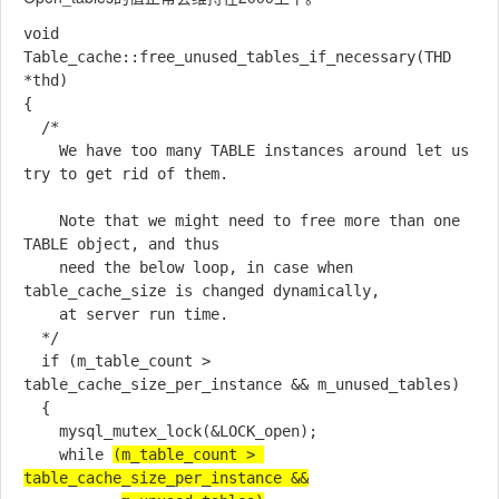
void 
Table_cache::free_unused_tables_if_necessary(THD 
*thd)

{

  /*

    We have too many TABLE instances around let us 
try to get rid of them.

    Note that we might need to free more than one 
TABLE object, and thus

    need the below loop, in case when 
table_cache_size is changed dynamically,

    at server run time.

  */

  if (m_table_count > 
table_cache_size_per_instance && m_unused_tables)

  {

    mysql_mutex_lock(&LOCK_open);

    while 
(m_table_count > 
table_cache_size_per_instance &&