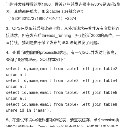
当时并发线程数达到1980，假设这些并发连接中有30%是访问2张
表，其他都是单表，那么cache size就会达到
（1980\*30%\*2+1980\*70%\*1）=2574
3、QPS在发布前后都比较平稳，从外部请求来看并没有突增的连
接请求，但在发布后threads_running上升到接近2000的高位，一
直持续。猜测是由于某个发布的SQL语句触发了问题。
4、查看当时抓取的processlist信息，有一句SQL并发访问很高，
查询了8张物理表，SQL样本如下：
select id,name,email from table1 left join table2

union all 

select id,name,email from table3 left join table4

union all 

select id,name,email from table5 left join table6

union all 

select id,name,email from table7 left join table8

where id in ('aaa');
5、在测试环境中创建相同的8张表，清空表缓存，单个session执
行SQL前后对比，Open_tables的值会增加8，如果高并发的情况