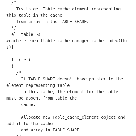
  /*

    Try to get Table_cache_element representing 
this table in the cache

    from array in the TABLE_SHARE.

  */

  el= table->s-
>cache_element[table_cache_manager.cache_index(thi
s)];

  if (!el)

  {

    /*

      If TABLE_SHARE doesn't have pointer to the 
element representing table

      in this cache, the element for the table 
must be absent from table the

      cache.

      Allocate new Table_cache_element object and 
add it to the cache

      and array in TABLE_SHARE.
