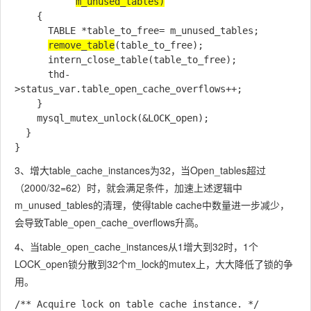
m_unused_tables)
    {

      TABLE *table_to_free= m_unused_tables;

remove_table
(table_to_free);

      intern_close_table(table_to_free);

      thd-
>status_var.table_open_cache_overflows++;

    }

    mysql_mutex_unlock(&LOCK_open);

  }

}
3、增大table_cache_instances为32，当Open_tables超过
（2000/32=62）时，就会满足条件，加速上述逻辑中
m_unused_tables的清理，使得table cache中数量进一步减少，
会导致Table_open_cache_overflows升高。
4、当table_open_cache_instances从1增大到32时，1个
LOCK_open锁分散到32个m_lock的mutex上，大大降低了锁的争
用。
/** Acquire lock on table cache instance. */
