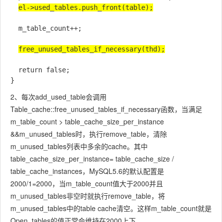
el->used_tables.push_front(table);
  m_table_count++;

free_unused_tables_if_necessary(thd);
  return false;

}
2、每次add_used_table会调用
Table_cache::free_unused_tables_if_necessary函数，当满足
m_table_count > table_cache_size_per_instance
&&m_unused_tables时，执行remove_table，清除
m_unused_tables列表中多余的cache。其中
table_cache_size_per_instance= table_cache_size /
table_cache_instances，MySQL5.6的默认配置是
2000/1=2000，当m_table_count值大于2000并且
m_unused_tables非空时就执行remove_table，将
m_unused_tables中的table cache清空。这样m_table_count就是
Open_tables的值正常会维持在2000上下。