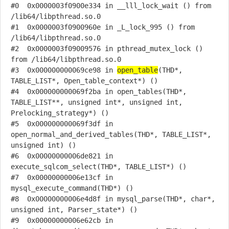
#0  0x0000003f0900e334 in __lll_lock_wait () from 
/lib64/libpthread.so.0

#1  0x0000003f0900960e in _L_lock_995 () from 
/lib64/libpthread.so.0

#2  0x0000003f09009576 in pthread_mutex_lock () 
from /lib64/libpthread.so.0

#3  0x000000000069ce98 in 
open_table
(THD*, 
TABLE_LIST*, Open_table_context*) ()

#4  0x000000000069f2ba in open_tables(THD*, 
TABLE_LIST**, unsigned int*, unsigned int, 
Prelocking_strategy*) ()

#5  0x000000000069f3df in 
open_normal_and_derived_tables(THD*, TABLE_LIST*, 
unsigned int) ()

#6  0x00000000006de821 in 
execute_sqlcom_select(THD*, TABLE_LIST*) ()

#7  0x00000000006e13cf in 
mysql_execute_command(THD*) ()

#8  0x00000000006e4d8f in mysql_parse(THD*, char*, 
unsigned int, Parser_state*) ()

#9  0x00000000006e62cb in 