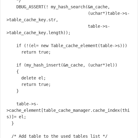
    */

    DBUG_ASSERT(! my_hash_search(&m_cache,

                                 (uchar*)table->s-
>table_cache_key.str,

                                 table->s-
>table_cache_key.length));

    if (!(el= new Table_cache_element(table->s)))

      return true;

    if (my_hash_insert(&m_cache, (uchar*)el))

    {

      delete el;

      return true;

    }

    table->s-
>cache_element[table_cache_manager.cache_index(thi
s)]= el;

  }

  /* Add table to the used tables list */
