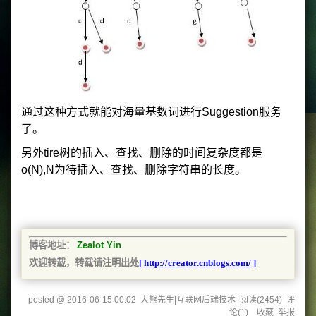
通过这种方式就能对海量基数词进行Suggestion服务
了。
另外tire树的插入、查找、删除的时间复杂度都是
o(N),N为待插入、查找、删除字符串的长度。
博客地址：
Zealot Yin
欢迎转载，转载请注明出处
[
http://creator.cnblogs.com/
]
posted @
2016-06-15 00:02
大熊先生|互联网后端技术
阅读(
2454
) 评
论(
1
)
收藏
举报