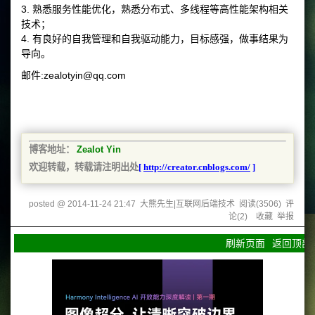
3. 熟悉服务性能优化，熟悉分布式、多线程等高性能架构相关
技术；
4. 有良好的自我管理和自我驱动能力，目标感强，做事结果为
导向。
邮件:zealotyin@qq.com
博客地址：
Zealot Yin
欢迎转载，转载请注明出处
[
http://creator.cnblogs.com/
]
posted @
2014-11-24 21:47
大熊先生|互联网后端技术
阅读(
3506
) 评
论(
2
)
收藏
举报
刷新页面
返回顶部