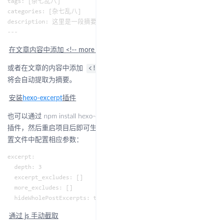
tags: [杂七乱八]

categories: [杂七乱八]

description: 这里是一段摘要

在文章内容中添加
<!-- more -->
或者在文章的内容中添加
然后在其之前的内容
<!-- more -->
将会自动提取为摘要。
安装
hexo-excerpt
插件
也可以通过 npm install hexo-excerpt --save 命令安装
hexo-excerpt
插件，然后重启项目后即可生效。安装插件后，可按文档在 hexo 配
置文件中配置相应参数：
excerpt:

  depth: 3

  excerpt_excludes: []

  more_excludes: []

通过 js 手动截取