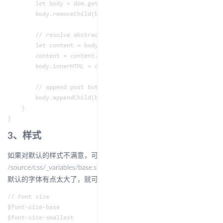
        let body = dom.getElementsByClassName("post-body")[0];
        body.removeChild(button);

        // resolve abstract content

        let content = body.textContent;

        content = content.substring(0, 250) + "......";

        body.innerHTML = content;

        // append post button

        body.appendChild(button);

    }

3、样式
如果对默认的样式不满意，可以进入 next 主题的根目录下的
/source/css/_variables/base.styl 文件调整相应的参数。比如我觉得
默认的字体有点太大了，就可以修改字体配置的文件：
// Font size

$font-size-base           = (hexo-config('font.enable') and he
$font-size-smallest       = .75em;
