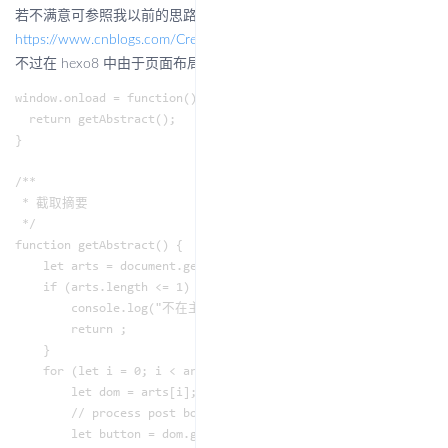
若不满意可参照我以前的思路编写 js 手动截取：
https://www.cnblogs.com/Createsequence/p/14407015.html
不过在 hexo8 中由于页面布局调整，因此 js 也需要调整：
window.onload = function() {

  return getAbstract();

}

/**

 * 截取摘要

 */

function getAbstract() {

    let arts = document.getElementsByTagName('article');

    if (arts.length <= 1) {

        console.log("不在主页！");

        return ;

    }

    for (let i = 0; i < arts.length; i++) {

        let dom = arts[i];

        // process post body

        let button = dom.getElementsByClassName("post-button")