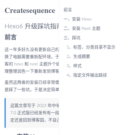
Createsequence
menu
前言
一、安装 Hexo
Hexo6 升级踩坑指南
二、安装 Next 主题
前言
三、踩坑
1、标签、分类目录不显示
这一年多好久没有更新自己的博客了，攒了不少笔记要整理，刚好
2、生成摘要
换了电脑需要重新配环境，于是决定趁这个机会给自己用来搭建博
客的 hexo 和 next 主题升个级（其实是重新安装），然后把笔记整
3、样式
理整理润色一下重新发到博客上。
4、指定文件输出路径
虽然这两者的安装已经非常傻瓜式了，但是实际上一通操作下来还
是踩了一些坑，于是决定简单整理一下以便后续查阅。
这篇文章写于 2023 年中旬，截止到目前 2024 年 3 月，hexo
7.0 正式版已经发布有一段时间的，经过慎重的考虑，笔者决
定还是回到博客园，不自己折腾了 orz