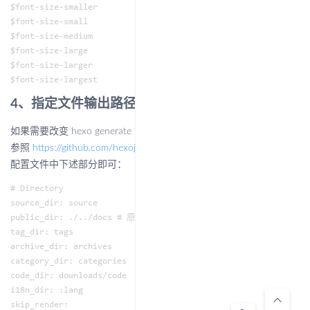
$font-size-smaller        = .8125em;

$font-size-small          = .875em;

$font-size-medium         = 1em;

$font-size-large          = .9em; // ，默认为 1.125em

$font-size-larger         = 1em; // 默认为 1.25 em

4、指定文件输出路径
如果需要改变 hexo generate 命令生成的静态文件的输出路径，可以
参照
https://github.com/hexojs/hexo/issues/1585 ，直接修改
hexo
配置文件中下述部分即可：
# Directory

source_dir: source

public_dir: ./../docs # 原本为 public，即 hexo 根目录的 publi
tag_dir: tags

archive_dir: archives

category_dir: categories

code_dir: downloads/code

i18n_dir: :lang

keyboard_arrow_up