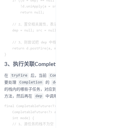
    if ((d = dep) == null ||

        !d.uniApply(a = src, fn, mode > 0 ? null : this))

        return null;

    // 2、置空相关属性，表示当前 Completion 已完成

    dep = null; src = null; fn = null;

    // 3、则尝试把 dep 中栈里的 Completion 出栈，压入 src 的栈并
    return d.postFire(a, mode);

3、执行关联Completion
在
后，当前
就实际完成了，接着就需
tryFire
Completion
要处理
的
指向的
Completion
dep
CompletableFuture
的栈内的哪些子任务，对应到代码就是调用
的
dep
postFire
方法，然后再在
中调用
方法：
dep
postComplete
final CompletableFuture<T> postFire(

    CompletableFuture<?> a, // 当前任务的源任务，即 src 指向大 Com
    int mode) {

    // 1、源任务的栈不为空
