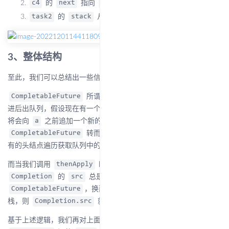
的
指向
；
c4
next
c2
的
从指向
变成指向
；
task2
stack
c2
c4
3、整体结构
至此，我们可以总结出一些信息：
所谓的栈，其实就是
的先
CompletableFuture
Completion
进后出队列，假设现在有一个头结点
，调用
方法
a
thenApply
将会向
之前追加一个新的头结点
，然后持有
的
a
b
a
转而去持有
，这样就永远可以通过持
CompletableFuture
b
有的头结点遍历获取队列中的所有节点；
而当我们调用
时，都会创建一个
，
thenApply
Completion
的
总是指向被调用
方法的
Completion
src
thenApply
，换而言之，
被压入谁的
CompletableFuture
Completion
栈，则
就指向谁。
Completion.src
基于上述逻辑，我们再对上面这张图进行简化，忽略栈中