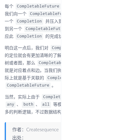
每个
都会持有一个
栈，当
CompletableFuture
Completion
我们向一个
追加任务时，本质上就是生成
CompletableFuture
一个
并压入到栈中。而每个
则关联
Completion
Completion
到另一个
，该
对
CompletableFuture
CompletableFuture
应此
的完成状态。
Completion
明白这一点后，我们对
和
CompletableFuture
Completion
的定位就会有更加清晰的了解，如果我们将整个复杂异步流程视为
树或者图，那么
和
实际上
CompletableFuture
Completion
就是对应着点和边。当我们执行一个
，实
CompletableFuture
际上就是基于关联的
路径遍历所有的
Completion
。
CompletableFuture
当然，实际上由于
执行
、
CompletableFuture
either
、
、
等模式，因此实际在执行的时候还会有更
any
both
all
多的判断逻辑，不过数据结构是不会变的。
作者：Createsequence
出处：