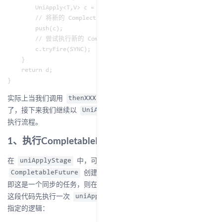
        UniApply<T,V> c = new UniApply<T,V>(e, d, this, f);

        // 将新的 Complection 压入 this 的栈中

        push(c);

        // 尝试执行新的 Complection

        c.tryFire(SYNC);

    }

    return d;

实际上当我们调用
的时候，新的任务就已经在尝试执行
thenXXX
了，接下来我们继续以
为例，分析
的
UniApply
Completion
执行流程。
1、执行CompletableFuture
在
中，可以看到当新的
uniApplyStage
创建后，若该任务未指定
，
CompletableFuture
executor
即这是一个同步的任务，则在
!d.uniApply(this, f, null)
这段代码先执行一次
方法，也就是直接尝试执行用户
uniApply
指定的逻辑：