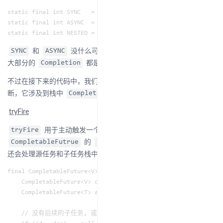
static final int SYNC   =  0; // 同步执行

static final int ASYNC  =  1; // 异步执行

和
没什么可介绍的，
中
SYNC
ASYNC
CompletableFuture
大部分的
都是以
模式执行的。
Completion
SYNC
不过在接下来的代码中，我们需要重点关注
这类判
mode < 0
断，它涉及到栈中
的递归执行。
Completion
tryFire
用于主动触发一个
的执行，但与
tryFire
Completion
的
方法不同的是，它
CompletableFutrue
uniApplyStage
还会处理源任务和子任务栈中的其他任务：
final CompletableFuture<V> tryFire(int mode) {

    CompletableFuture<V> d; // 子任务 (this.dep)

    CompletableFuture<T> a; // 源任务 (this.src)

    // 没有后续的子任务, 或者有子任务但是当前任务执行失败了
