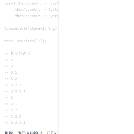
task3.thenAccept(t -> System.out.println("3.2"))

    .thenAccept(t -> System.out.println("3.2.1"))

    .thenAccept(t -> System.out.println("3.2.1.1"));

CompletableFuture<String> task4 = task1.thenApply(t -> { Syste
task1.complete("1");

// 控制台输出

// 4

// 3

// 3.1

// 3.2

// 3.2.1

// 3.2.1.1

// 2

// 2.1

// 2.2

// 2.2.1

根据上述代码的输出，我们可以很直观的意识到，在以
为
task1