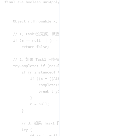
final <S> boolean uniApply(CompletableFuture<S> a, // 源任
                           Function<? super S,? extends T> f,

                           UniApply<S,T> c) {

    Object r;Throwable x;

    // 1、Task1没完成，就直接返回false

    if (a == null || (r = a.result) == null || f == null)

        return false;

    // 2、如果 Task1 已经完成，并且 Task1 抛出异常了，那么 t
    tryComplete: if (result == null) {

        if (r instanceof AltResult) {

            if ((x = ((AltResult)r).ex) != null) {

                completeThrowable(x, r);

                break tryComplete;

            }

            r = null;

        }

        // 3、如果 Task1 已经完成了，并且没抛出异常，那么直接执行 t
        try {
