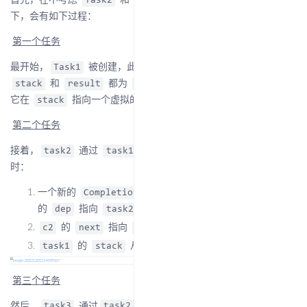
首先，在不考虑
和
在构建过程中就完成的情况
Task2
Task3
下，会有如下过程：
第一个任务
最开始，
被创建，此时
是个空任务，它的
Task1
Task1
和
都为
，为了便于理解，我们姑且认为
stack
result
null
它在
指向一个虚拟的空
，称其为
。
stack
Completion
c1
第二个任务
接着，
通过
方法被创建，此
task2
task1.thenApplyAsync
时：
一个新的
被创建，我们称其为
，
Completion
c2
c2
的
指向
，
指向
；
dep
task2
src
task1
的
指向
；
c2
next
c1
的
从指向
变成指向
；
task1
stack
c1
c2
第三个任务
然后，
通过
方法被创建，此
task3
task2.thenApplyAsync