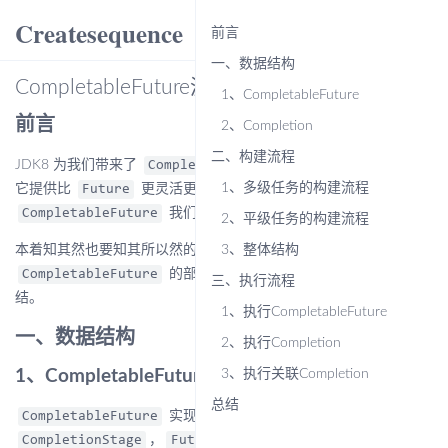
Createsequence
menu
前言
一、数据结构
CompletableFuture源码解析
1、CompletableFuture
前言
2、Completion
二、构建流程
JDK8 为我们带来了
这个有意思的新类，
CompletableFuture
1、多级任务的构建流程
它提供比
更灵活更强大的回调功能，借助
Future
我们可以更方便的编排异步任务。
CompletableFuture
2、平级任务的构建流程
本着知其然也要知其所以然的想法，笔者结合源码深入了解了一下
3、整体结构
的部分实现，然后写了这边文章作为总
CompletableFuture
三、执行流程
结。
1、执行CompletableFuture
一、数据结构
2、执行Completion
1、CompletableFuture
3、执行关联Completion
总结
实现了
接口和
CompletableFuture
Future
，
不必多说，而
CompletionStage
Future