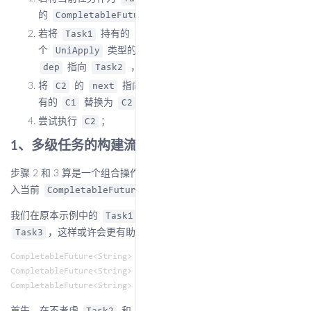
的
，姑且称为
；
CompletableFuture
Task2
若将
持有的
称为
，则创建一
Task1
Completion
C1
个
类型的
，其中
UniApply
Completion
C2
C2
指向
，
指向
；
dep
Task2
src
Task1
将
的
指向
，然后通过 CAS 将
持
C2
next
C1
Task1
有的
替换为
；
C1
C2
尝试执行
；
C2
1、多级任务的构建流程
步骤 2 和 3 算是一个组合操作，它完成了创建
- 压
Completion
入当前
栈的操作。
CompletableFuture
我们在原本示例中的
和
的基础上再最加一个
Task1
Task2
，这样或许会更有助于了解这一过程。
Task3
CompletableFuture<String> task1 = new CompletableFuture<>();

CompletableFuture<String> task2 = task1.thenApplyAsync(s -> s 