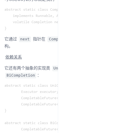
abstract static class Completion extends ForkJoinTask<Void>

    implements Runnable, AsynchronousCompletionTask {

    volatile Completion next;

它通过
指针在
中形成一个链表结
next
CompletableFuture
构。
依赖关系
它还有两个抽象的实现类
和
UniCompletion
：
BiCompletion
abstract static class UniCompletion<T,V> extends Completion {

        Executor executor;                 // executor to use 
        CompletableFuture<V> dep;          // the dependent to
        CompletableFuture<T> src;          // source for actio
}

abstract static class BiCompletion<T,U,V> extends UniCompletio
        CompletableFuture<U> snd; // second source for action
