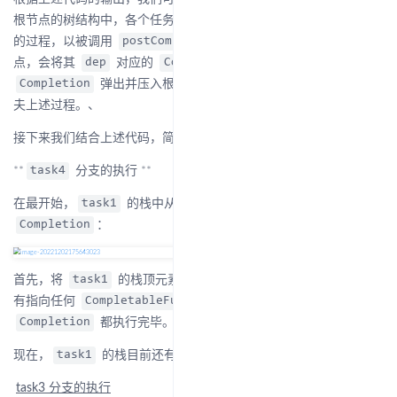
根节点的树结构中，各个任务的调用过程实际上就是深度优先遍历
的过程，以被调用
方法的
为根节
postComplete
Completion
点，会将其
对应的
栈中的
dep
CompletableFuture
弹出并压入根
的栈，然后执行并从
Completion
Completion
夫上述过程。、
接下来我们结合上述代码，简单验证一下这个思路：
**
分支的执行 **
task4
在最开始，
的栈中从上到下存放有 4、3、2 三个
task1
：
Completion
首先，将
的栈顶元素 4 出栈并执行，由于 4 的
没
task1
dep
有指向任何
，因此 4 这个分支全部的
CompletableFuture
都执行完毕。
Completion
现在，
的栈目前还有 3 和 2 两个
。
task1
Completion
task3
分支的执行