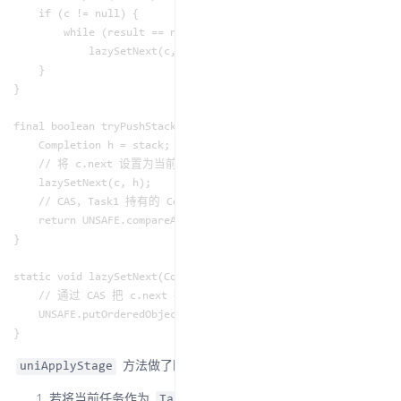
    if (c != null) {

        while (result == null && !tryPushStack(c))

            lazySetNext(c, null); // clear on failure

    }

}

final boolean tryPushStack(Completion c) {

    Completion h = stack;

    // 将 c.next 设置为当前 Task1 持有的 Completion

    lazySetNext(c, h);

    // CAS，Task1 持有的 Completion 替换为 c

    return UNSAFE.compareAndSwapObject(this, STACK, h, c);

}

static void lazySetNext(Completion c, Completion next) {

    // 通过 CAS 把 c.next 指向 next

    UNSAFE.putOrderedObject(c, NEXT, next);

方法做了四件事：
uniApplyStage
若将当前任务作为
，则会为下一个任务构建一个新
Task1