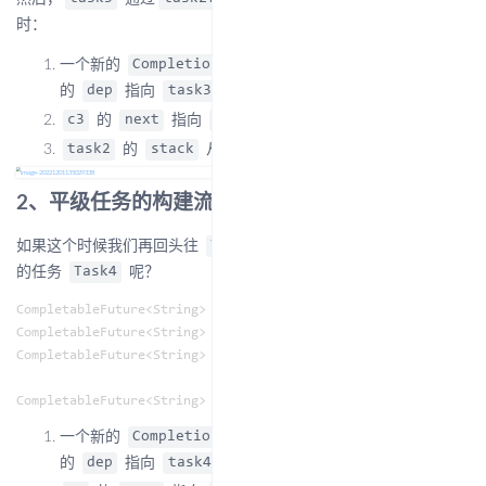
时：
一个新的
被创建，我们称其为
，
Completion
c3
c3
的
指向
，
指向
；
dep
task3
src
task2
的
指向
；
c3
next
c2
的
从指向
变成指向
；
task2
stack
c2
c3
2、平级任务的构建流程
如果这个时候我们再回头往
上追加一个与
平级
Task1
Task2
的任务
呢？
Task4
CompletableFuture<String> task1 = new CompletableFuture<>();

CompletableFuture<String> task2 = task1.thenApplyAsync(s -> s 
CompletableFuture<String> task2 = task2.thenApplyAsync(s -> s 
一个新的
被创建，我们称其为
，
Completion
c4
c4
的
指向
，
指向
；
dep
task4
src
task1