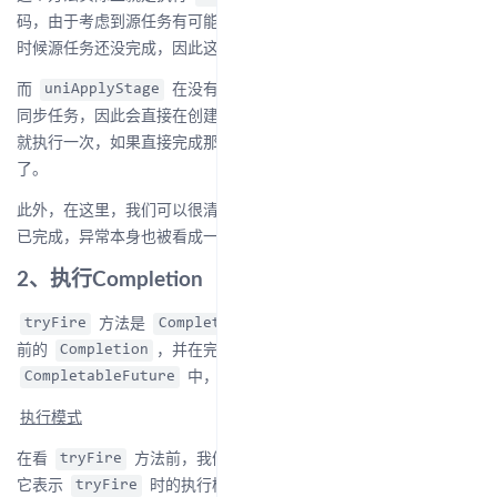
码，由于考虑到源任务有可能是个异步任务，当尝试执行子任务的
时候源任务还没完成，因此这个方法在后续实际上会被调用多次。
而
在没有指定
是默认它就是一个
uniApplyStage
executor
同步任务，因此会直接在创建新的
的时候
CompletableFuture
就执行一次，如果直接完成那后续也不需要再创建
Completion
了。
此外，在这里，我们可以很清楚的看到，发生异常的任务也被视为
已完成，异常本身也被看成一个任务的执行结果。
2、执行Completion
方法是
的执行触发点，他会尝试执行当
tryFire
Completion
前的
，并在完成后触发
指向的
Completion
dep
中，栈里面的
的执行。
CompletableFuture
Completion
执行模式
在看
方法前，我们需要先简单了解一下
参数，
tryFire
mode
它表示
时的执行模式，默认提供三个选项值：
tryFire