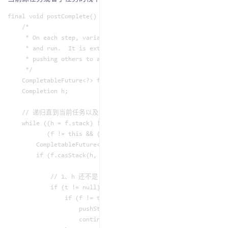
final void postComplete() {

    /*

     * On each step, variable f holds current dependents to po
     * and run.  It is extended along only one path at a time,
     * pushing others to avoid unbounded recursion.

     */

    CompletableFuture<?> f = this; 

    Completion h;

    // 递归直到当前任务以及dep的栈都为空为止

    while ((h = f.stack) != null ||

           (f != this && (h = (f = this).stack) != null)) {

        CompletableFuture<?> d; Completion t;

        if (f.casStack(h, t = h.next)) { // 将 f 的栈顶任务 h 
            // 1、h 还不是 f 栈中的最后一个任务

            if (t != null) {

                if (f != this) {

                    pushStack(h); // 将 f 的栈顶任务 h 压入 th
                    continue;
