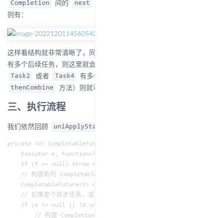
间的
指针与指向栈所有者的
指针，
Completion
next
src
则有：
这样看结构就非常清晰了，同理，如果
或者
也
Task2
Task4
有多个后续任务，则这里就会变成一个多叉树结构，反之，若
或者
有多个
（比如调用了
Task2
Task4
src
方法）则就可能会变成一张图。
thenCombine
三、执行流程
我们依然回顾
这个方法：
uniApplyStage
private <V> CompletableFuture<V> uniApplyStage(

    Executor e, Function<? super T,? extends V> f) {

    if (f == null) throw new NullPointerException();

    // 构建新的 CompletableFuture

    CompletableFuture<V> d =  new CompletableFuture<V>();

    // 如果是个异步任务，或者是个同步任务但是还没完成才进入判断

    if (e != null || !d.uniApply(this, f, null)) {

        // 构建 Completion，dep 指向新 CompletableFuture，src 