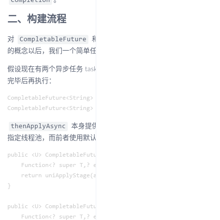
。
Completion
二、构建流程
对
和
的数据结构有了基本
CompletableFuture
Completion
的概念以后，我们一个简单任务的构建-执行过程来分析以下源码。
假设现在有两个异步任务 task1 与 task2，task2 需要在 task1 执行
完毕后再执行：
CompletableFuture<String> task1 = new CompletableFuture<>();

本身提供两个方法，唯一的区别在于后者需要
thenApplyAsync
指定线程池，而前者使用默认的线程池：
public <U> CompletableFuture<U> thenApplyAsync(

    Function<? super T,? extends U> fn) {

    return uniApplyStage(asyncPool, fn);

}

public <U> CompletableFuture<U> thenApplyAsync(

    Function<? super T,? extends U> fn, Executor executor) {
