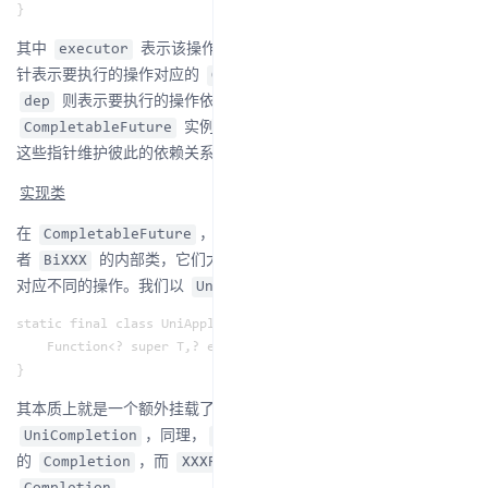
其中
表示该操作的执行者，而
和
两个指
executor
src
snd
针表示要执行的操作对应的
实例，而
CompletableFuture
则表示要执行的操作依赖的前置操作对应的
dep
实例。多个
彼此之间通过
CompletableFuture
Completion
这些指针维护彼此的依赖关系。
实现类
在
，我们会看到很多格式为
或
CompletableFuture
UniXXX
者
的内部类，它们大多数都基于上述两抽象类实现，分别
BiXXX
对应不同的操作。我们以
为例：
UniApply
static final class UniApply<T,V> extends UniCompletion<T,V> {

    Function<? super T,? extends V> fn;

其本质上就是一个额外挂载了
接口的
Function
，同理，
就是挂载了
UniCompletion
XXXAccept
Consumer
的
，而
就是挂载的
接口的
Completion
XXXRun
Runnable