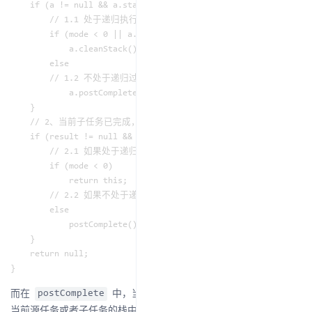
    if (a != null && a.stack != null) {

        // 1.1 处于递归执行过程，或者源任务未完成，先清除栈中已经
        if (mode < 0 || a.result == null)

            a.cleanStack();

        else

        // 1.2 不处于递归过程，且源任务已完成，将栈中的任务出栈并
            a.postComplete();

    }

    // 2、当前子任务已完成，且当前子任务的栈不为空

    if (result != null && stack != null) {

        // 2.1 如果处于递归过程，就直接返回子任务本身

        if (mode < 0)

            return this;

        // 2.2 如果不处于递归过程，则将子任务栈中的任务出栈并完成

        else

            postComplete();

    }

    return null;

而在
中，当发现源任务或者子任务完成时，会将
postComplete
当前源任务或者子任务的栈中全部任务都出栈，并尝试执行：