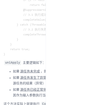
            if (c != null && !c.claim())

                return false;

            @SuppressWarnings("unchecked") S s = (S) r;

            // 3.1 执行成功，将结果记录到 this.result

            completeValue(f.apply(s));

        } catch (Throwable ex) {

            // 3.2 执行失败，将异常封装一下也作为一个结果记录到 this
            completeThrowable(ex);

        }

    }

    return true;

主要逻辑如下：
uniApply
如果
源任务未完成
，则什么都不做，直接返回
；
false
如果
源任务发生了异常
，那么让当前任务也变为完成，并把
源任务的结果（异常）作为当前任务的结果；
如果
源任务已经正常完成
，则获取源任务的结果，然后再将
其作为输入参数执行当前任务，并且记录任务的执行结果；
这个方法实际上就是执行
挂载的用户业务逻辑的代
Completion