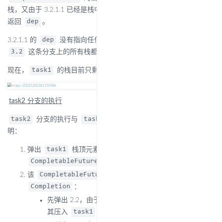
栈，又由于 3.2.1.1 已经是栈中最后一个元素，因此直接将其执行并
返回
。
dep
3.2.1.1 的
没有指向任何
，说明此时
dep
CompletableFuture
这条分支上的所有栈都已经清空，此轮执行结束。
3.2
现在，
的栈目前只剩 2 一个
。
task1
Completion
task2
分支的执行
分支的执行与
完全一致，因此这里只简单的说
task2
task3
明：
弹出
栈顶元素 2 并执行，返回
指向的
task1
dep
；
CompletableFuture
该
栈存在 2.2 与 2.1 两个
CompletableFuture
：
Completion
先弹出 2.2，由于 2.2 不是栈中最后一个元素，因此将
其压入
的栈；
task1