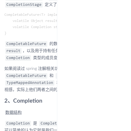
定义了各种任务编排的 API：
CompletionStage
CompletableFuture<T> implements Future<T>, CompletionStage<T> 
    volatile Object result;       // Either the result or boxe
    volatile Completion stack;    // Top of Treiber stack of d
的数据结构包括用于记录结果的
CompletableFuture
，以及用于持有任务以及任务间依赖关系的
result
类型的成员变量
。
Completion
stack
如果阅读过 spring 注解相关功能的源码的同学，对于
和
应该会有一种
CompletableFuture
Completion
和
的既
TypeMappedAnnotation
AnnotationTypeMapping
视感，实际上他们两者之间的关系确实也非常相似。
2、Completion
数据结构
是
中的一个内部类，我们
Completion
CompletableFuture
可以简单的认为它就是我们一般所说的“操作”。