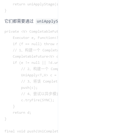
    return uniApplyStage(screenExecutor(executor), fn);

它们都需要通过
方法完成新任务的构建：
uniApplyStage
private <V> CompletableFuture<V> uniApplyStage(

    Executor e, Function<? super T,? extends V> f) {

    if (f == null) throw new NullPointerException();

    // 1、构建一个 CompletableFuture，对应下一个任务 Task2

    CompletableFuture<V> d =  new CompletableFuture<V>();

    if (e != null || !d.uniApply(this, f, null)) {

        // 2、构建一个 Completion，dep 指向 Task2，src 指向 Task
        UniApply<T,V> c = new UniApply<T,V>(e, d, this, f);

        // 3、将该 Completion 压入当前 CompletableFuture 栈顶

        push(c);

        // 4、尝试以异步模式执行该Completion

        c.tryFire(SYNC);

    }

    return d;

}

final void push(UniCompletion<?,?> c) {
