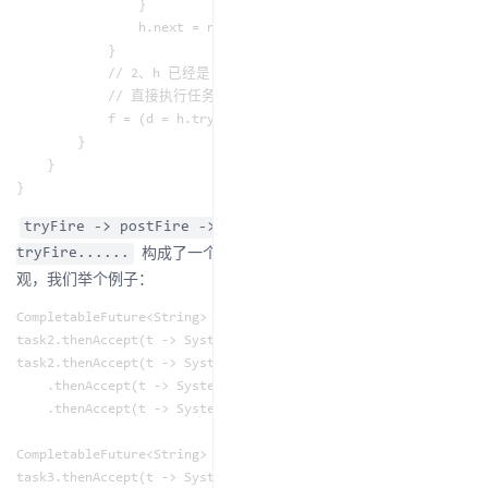
                }

                h.next = null;    // detach

            }

            // 2、h 已经是 f 栈中的最后一个任务了，

            // 直接执行任务 h，并让 f 指向该任务的 dep，然后再次
            f = (d = h.tryFire(NESTED)) == null ? this : d;

        }

    }

tryFire -> postFire -> postComplete ->
构成了一个递归的过程，光看代码可能不是很直
tryFire......
观，我们举个例子：
CompletableFuture<String> task2 = task1.thenApply(t -> { Syste
task2.thenAccept(t -> System.out.println("2.1"));

task2.thenAccept(t -> System.out.println("2.2"))

    .thenAccept(t -> System.out.println("2.2.1"))

    .thenAccept(t -> System.out.println("2.2.1.1"));

CompletableFuture<String> task3 = task1.thenApply(t -> { Syste
task3.thenAccept(t -> System.out.println("3.1"));
