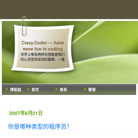
Crazy.Coder --- have
more fun in coding
世界上唯有两样东西能使我们
的心灵受到深深的震撼，一是
我们头顶上璀灿的星空，另一
个便是人们内心深处的道德法
则。 -- 康德
博客园
首页
联系
管理
2007年8月21日
你是哪种类型的程序员？