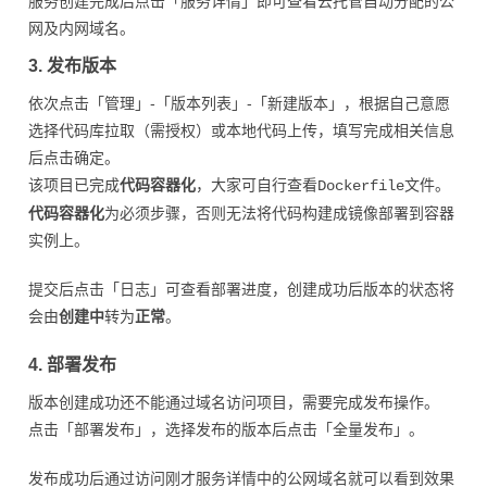
服务创建完成后点击「服务详情」即可查看云托管自动分配的公
网及内网域名。
3. 发布版本
依次点击「管理」-「版本列表」-「新建版本」，根据自己意愿
选择代码库拉取（需授权）或本地代码上传，填写完成相关信息
后点击确定。
该项目已完成
代码容器化
，大家可自行查看
文件。
Dockerfile
代码容器化
为必须步骤，否则无法将代码构建成镜像部署到容器
实例上。
提交后点击「日志」可查看部署进度，创建成功后版本的状态将
会由
创建中
转为
正常
。
4. 部署发布
版本创建成功还不能通过域名访问项目，需要完成发布操作。
点击「部署发布」，选择发布的版本后点击「全量发布」。
发布成功后通过访问刚才服务详情中的公网域名就可以看到效果