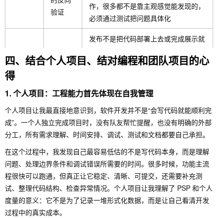
作，很多都不是靠主观感觉能发现的，
验证
必须通过测试把问题具体化
发布不是把代码部署上去或完成展示就
发布需
结束，而是要确认核心功能可用、主要
四、结合个人项目、结对编程和团队项目的心
要明确
缺陷已处理、使用说明清楚、团队成员
发布
得
出口条
知道当前版本有哪些能力和限制。如果
件
没有出口条件，发布就会变成“差不多
1. 个人项目：工程能力首先体现在自我管理
能跑了”，风险很大
个人项目让我最直接地意识到，软件开发并不是“会写代码就能顺利完
维护不是项目结束后的附加工作，而是
成”。一个人独立完成项目时，没有队友帮忙提醒，也没有明确的外部
可维护
从命名、注释、接口约定、文档、
分工，所有需求理解、时间安排、调试、测试和文档都要自己承担。
性从第
Issue、测试样例开始积累的。团队项
维护
一次开
在这个过程中，我发现自己最容易低估的不是写代码本身，而是理解
目中我明显感受到，如果信息只存在于
发时就
问题、处理边界条件和调试错误所需要的时间。很多时候，功能主流
某个人脑子里，一旦任务交接或成员变
开始了
程很快可以跑通，但真正让它稳定、清晰、可提交，还需要补充测
动，维护成本就会迅速上升
试、整理代码结构、检查异常情况。个人项目让我理解了 PSP 和个人
度量的意义：它不是为了记录一堆形式化数据，而是让自己看清开发
过程中的真实成本。