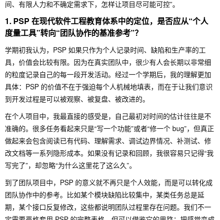
间、有限人力和不确定需求下，怎样让项目尽可能可控”。
1. PSP 在现代软件工程教育体系中的定位，是否应从“个人
度量工具”转向“团队协作的基准参考”？
学期初我认为，PSP 如果只作为个人记录时间、缺陷和生产率的工
具，价值会比较有限。因为在真实团队中，很少有人会长期以非常细
的粒度记录自己的每一段开发活动。经过一个学期后，我的理解更加
具体：PSP 的价值不在于强迫每个人机械地填表，而在于让我们意识
到开发过程是可以被观察、被复盘、被改进的。
在个人项目中，我最直接的感受是，自己最初对时间的估计往往是不
准确的。很多任务看起来只是“写一个功能”或者“修一个 bug”，但真正
做起来会包含阅读已有代码、理解需求、调试边界情况、补测试、修
改文档等一系列隐形成本。如果没有记录和回顾，我很容易只记得“我
写完了”，却忽略“为什么这里花了这么久”。
到了团队项目中，PSP 的意义就不再只是个人效能，而是可以转化成
团队协作中的参考。比如某个模块缺陷比较集中，某类任务总是延
期，某个接口反复修改，这些都说明团队过程里存在问题。我们不一
定需要严格套用 PSP 的完整表格，但可以借鉴它的思路：把感觉变成