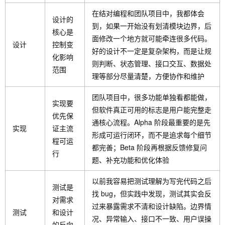
在结对编程和团队项目中，我都体会
设计的
到，如果一开始没有划清模块边界，后
核心是
面修改一个地方就可能牵连很多代码。
设计
控制变
好的设计不一定是复杂架构，而是让规
化影响
则判断、状态管理、接口交互、数据处
范围
理等部分尽量清楚，方便协作和维护
团队项目中，很多功能单独看都能做，
实现要
但软件真正可用的标志是用户能完整走
优先保
通核心流程。Alpha 阶段最重要的是先
实现
证主流
形成可运行闭环，而不是追求每个细节
程可运
都完善；Beta 阶段再根据反馈修复问
行
题、补充功能和优化体验
以前我容易把测试理解为写完代码之后
测试是
找 bug，但实践中发现，测试其实会反
对需求
过来暴露需求不清和设计缺陷。边界情
测试
和设计
况、异常输入、接口不一致、用户误操
的反向