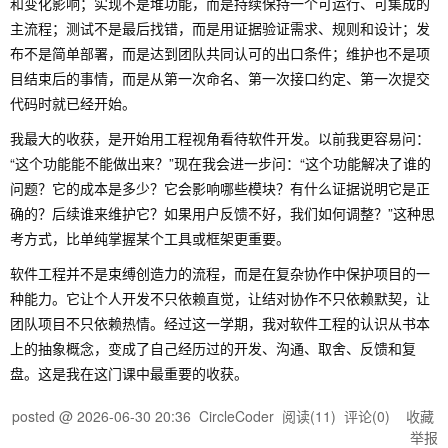
和变化影响；实现不是堆功能，而是持续保持一个可运行、可集成的
主流程；测试不是最后找错，而是用证据验证需求、规则和设计；发
布不是简单部署，而是达到团队共同认可的出口条件；维护也不是项
目结束后的事情，而是从第一次命名、第一次接口约定、第一次提交
代码时就已经开始。
我最大的收获，是开始用工程视角看待软件开发。以前我更容易问：
“这个功能能不能做出来？”现在我会进一步问：“这个功能解决了谁的
问题？它的成本是多少？它会影响哪些模块？有什么证据说明它是正
确的？后续谁来维护它？如果用户反馈不好，我们如何调整？”这种思
考方式，比单纯掌握某个工具或框架更重要。
软件工程并不是束缚创造力的流程，而是在复杂协作中保护项目的一
种能力。它让个人开发不只依赖直觉，让结对协作不只依赖默契，让
团队项目不只依赖热情。经过这一学期，我对软件工程的认识从书本
上的抽象概念，变成了自己经历过的开发、沟通、取舍、反馈和复
盘。这是我在这门课中最重要的收获。
posted @
2026-06-30 20:36
CircleCoder
阅读(
11
) 评论(
0
)
收藏
举报