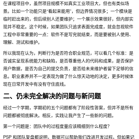
在课程项目中，虽然项目规模不如真实工业项目大，但也有类似场
景。比如一个功能只是“看起来能用”，但边界情况很多；一个模块是
临时赶出来的，但后续别人还要维护；一个展示效果很好，但内部实
现并不稳定。这个时候，如果团队只追求表面完成度，就会忽视软件
工程中非常重要的一点：软件不是写完就结束，而是要被别人使用、
理解、测试和维护。
所以我现在认为，判断行为是否符合职业规范，可以看几个标准：是
否诚实呈现系统能力和缺陷，是否尊重他人的代码和成果，是否保护
用户数据，是否为自己的提交负责，是否给未来维护者留下足够的信
息。职业素养并不一定表现为做了什么惊天动地的决定，更多时候体
现在日常开发中有没有守住底线。
二、仍未完全解决的问题与新问题
经过一个学期，学期初的五个问题都有了阶段性答案，但并不是所有
问题都被彻底解决。相反，实践让我产生了一些新的问题。
第一个问题是：团队中的过程度量应该精细到什么程度？
PSP 和团队复盘都说明，数据可以帮助我们改进开发过程。但如果记