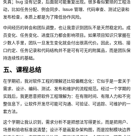
失真；bug 没有记录，后面就可能重复出现。很多看似繁琐的工程活
动，比如任务分配、例会同步、Issue 管理、代码审查、测试记录和
发布检查，本质上都是为了降低协作风险。
中间经历的转会和团队调整，也让我意识到团队不是天然稳定的。成
员变化、任务变化、进度压力都会影响项目。如果项目知识只掌握在
少数人手里，团队一旦发生变化就会付出很高代价。因此，文档、接
口约定、任务记录和代码结构并不是可有可无的附属品，而是团队保
持连续性的基础。
五、课程总结
在学期初，我对软件工程的理解还比较偏概念化：它似乎是一套关于
需求、设计、编码、测试、发布和维护的流程规范。经过一个学期的
实践后，我更愿意把软件工程理解为：在有限时间、有限人力和不完
整信息下，让软件开发尽可能可沟通、可验证、可追踪、可维护的一
套方法。
这个学期让我认识到，需求分析不是把想法写得更长，而是把用户、
场景和验收标准说清楚；设计不是画复杂架构图，而是控制模块边界