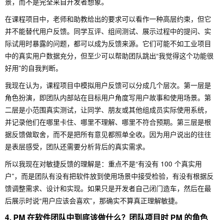
景，而不是完全来自开发者想象。
在课程项目中，老师和助教给出的要求可以看作一种高层约束，但它
并不能替代用户反馈。同学互评、组间测试、展示过程中的提问、实
际试用时暴露的问题，都可以成为反馈来源。它们可能不如工业项目
中的真实用户数据充分，但至少可以帮助团队跳出“我觉得这个功能很
好用”的自我判断。
我现在认为，课程项目中模拟用户反馈可以分成几个层次。第一层是
角色扮演，即团队内部站在目标用户角度写用户故事和使用场景。第
二层是小范围真实测试，让同学、朋友或其他组成员实际使用系统，
并记录他们在哪里卡住、哪里不理解、哪里不符合预期。第三层是根
据反馈做取舍，而不是把所有意见都照单全收。因为用户说出的往往
是表层感受，团队还需要分析背后的真实需求。
所以我现在对敏捷反馈的理解是：重点不是“有没有 100 个真实用
户”，而是团队有没有把软件放到使用场景中接受检验，有没有根据反
馈调整需求、设计和实现。如果只是开发者自己闭门造车，然后在最
后展示时说“用户应该会喜欢”，那确实不算真正理解敏捷。
4. PM 在软件团队中到底该做什么？团队项目时 PM 的角色