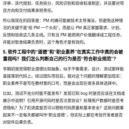
评审、迭代规划、任务拆分、风险识别和验收标准制定，并且要对项
目方向和交付结果承担责任。
所以我现在的回答是：PM 的确可能被技术主导淹没，但避免这种情
况的关键不是“给 PM 一个头衔”，而是让 PM 真正掌握需求、计划、
反馈和验收这几条主线。只有当 PM 能把用户价值翻译成工程任务，
并能对取舍结果负责时，这个角色才是有效的。
5. 软件工程中的“道德”和“职业素养”在真实工作中真的会被
重视吗？我们怎么判断自己的行为是否“符合职业规范”？
学期初我觉得职业道德比较抽象，似乎不像需求、设计、测试那样能
直接落到代码上。经过团队项目后，我对这个问题的理解更加现实：
职业素养不是写在教材里的口号，而是会出现在很多具体选择中。
比如，测试不充分时能不能发布？发现已知 bug 时是否应该在文档或
展示中说明？引用开源代码时是否注意协议？处理用户数据时是否考
虑隐私？为了赶进度是否可以牺牲代码质量和基本安全？这些问题看
起来不一定每天都被叫作“职业道德”，但实际上都在考验开发者是否
对软件后果负责。