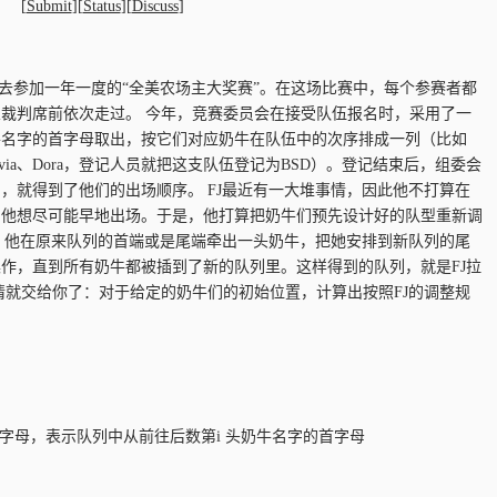
[
Submit
][
Status
][
Discuss
]
000)头奶牛去参加一年一度的“全美农场主大奖赛”。在这场比赛中，每个参赛者都
裁判席前依次走过。 今年，竞赛委员会在接受队伍报名时，采用了一
牛名字的首字母取出，按它们对应奶牛在队伍中的次序排成一列（比如
Sylvia、Dora，登记人员就把这支队伍登记为BSD）。登记结束后，组委会
，就得到了他们的出场顺序。 FJ最近有一大堆事情，因此他不打算在
，他想尽可能早地出场。于是，他打算把奶牛们预先设计好的队型重新调
次，他在原来队列的首端或是尾端牵出一头奶牛，把她安排到新队列的尾
作，直到所有奶牛都被插到了新的队列里。这样得到的队列，就是FJ拉
情就交给你了：对于给定的奶牛们的初始位置，计算出按照FJ的调整规
..'Z'中的字母，表示队列中从前往后数第i 头奶牛名字的首字母