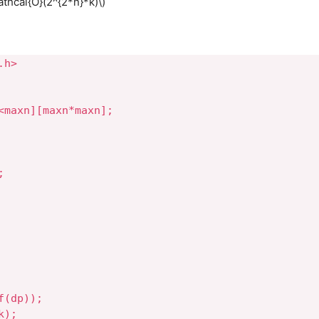
athcal{O}(2^{2*n}*k)\)
h>

<maxn][maxn*maxn];



(dp));

);
