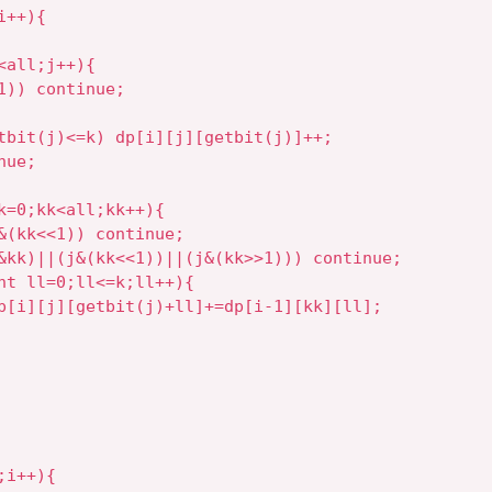
++){

all;j++){

1)) continue;

tbit(j)<=k) dp[i][j][getbit(j)]++;

ue;

k=0;kk<all;kk++){

&(kk<<1)) continue;

&kk)||(j&(kk<<1))||(j&(kk>>1))) continue;

nt ll=0;ll<=k;ll++){

p[i][j][getbit(j)+ll]+=dp[i-1][kk][ll];

i++){
