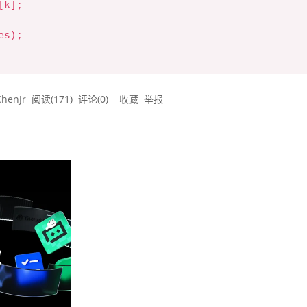
k];

s);

ChenJr
阅读(
171
) 评论(
0
)
收藏
举报