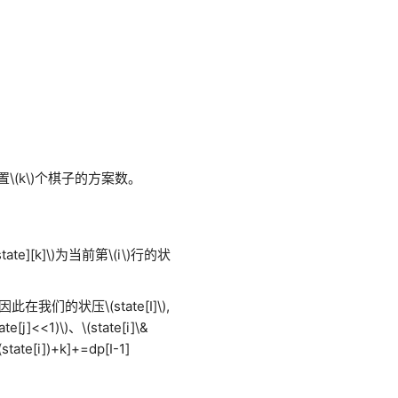
置
\(k\)
个棋子的方案数。
state][k]\)
为当前第
\(i\)
行的状
因此在我们的状压
\(state[I]\)
,
tate[j]<<1)\)
、
\(state[i]\&
t(state[i])+k]+=dp[I-1]