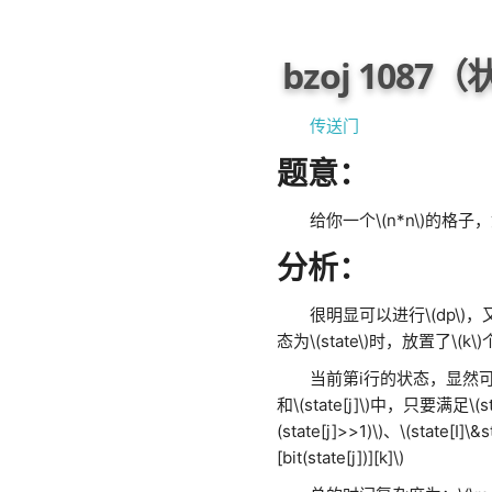
bzoj 1087
传送门
题意：
给你一个
\(n*n\)
的格子，
分析：
很明显可以进行
\(dp\)
，
态为
\(state\)
时，放置了
\(k\)
当前第i行的状态，显然
和
\(state[j]\)
中，只要满足
\(s
(state[j]>>1)\)
、
\(state[I]\&s
[bit(state[j])][k]\)