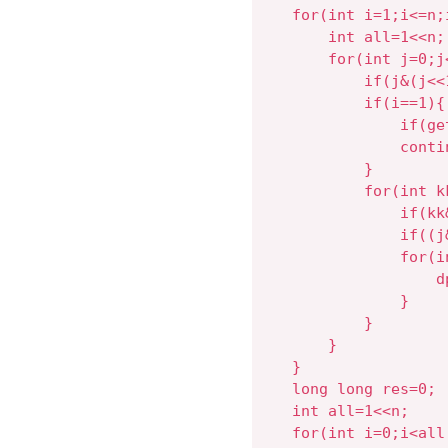
    for(int i=1;i<=n;i
        int all=1<<n;

        for(int j=0;j<
            if(j&(j<<
            if(i==1){

                if(ge
                contin
            }

            for(int k
                if(kk
                if((j
                for(i
                    d
                }

            }

        }

    }

    long long res=0;

    int all=1<<n;

    for(int i=0;i<all;