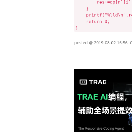
        res+=dp[n][i][
    }

    printf("%lld\n",re
    return 0;

posted @
2019-08-02 16:56