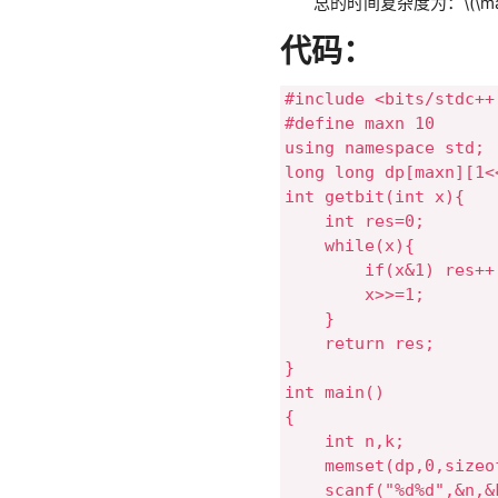
总的时间复杂度为：
\(\m
代码：
#include <bits/stdc++.
#define maxn 10

using namespace std;

long long dp[maxn][1<
int getbit(int x){

    int res=0;

    while(x){

        if(x&1) res++;
        x>>=1;

    }

    return res;

}

int main()

{

    int n,k;

    memset(dp,0,sizeof
    scanf("%d%d",&n,&k