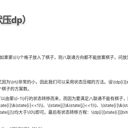
（状压dp）
如果第
\(i\)
个格子放入了棋子，则八联通方向都不能放置棋子，问放
又因为
\(n\)
非常的小，因此我们可以采用状态压缩的方法。设
\(dp[i][
个棋子的方案数。
可以由第
\(i-1\)
行的状态转移而来，而因为要满足八联通不能有棋子，
tate[i]\&(state[i]<<1)\)
、
\(state[j]\&(state[j]<<1)\)
、
\(state[i]\&(s
tate[j]\)
均大于
\(0\)
即可。最后有状态转移方程：
\(dp[i][state[i]][bi