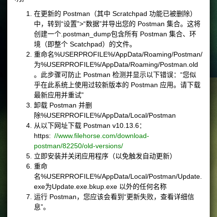
在更新的 Postman（其中 Scratchpad 功能已被删除）
中，转到“设置”>“数据”并导出您的 Postman 集合。这将
创建一个
.postman_dump
包含所有 Postman 集合、环
境（即整个 Scatchpad）的文件。
重命名
%USERPROFILE%/AppData/Roaming/Postman/
为
%USERPROFILE%/AppData/Roaming/Postman.old
。此步骤可防止 Postman 检测并显示以下错误：“您似
乎在此系统上使用过较新版本的 Postman 应用。请下载
最新应用并重试”
卸载 Postman 并删
除
%USERPROFILE%/AppData/Local/Postman
从以下网址下载 Postman v10.13.6：
https:
//www.filehorse.com/download-
postman/82250/old-versions/
立即安装并关闭应用程序（以免触发自动更新）
重命
名
%USERPROFILE%/AppData/Local/Postman/Update.
exe
为
Update.exe.bkup
.exe 以外的任何名称
运行 Postman，您应该会看到“更新失败，查看详细信
息”。