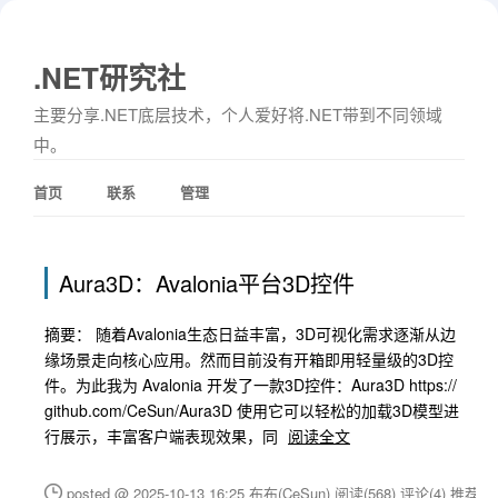
.NET研究社
主要分享.NET底层技术，个人爱好将.NET带到不同领域
中。
首页
联系
管理
Aura3D：Avalonia平台3D控件
摘要： 随着Avalonia生态日益丰富，3D可视化需求逐渐从边
缘场景走向核心应用。然而目前没有开箱即用轻量级的3D控
件。为此我为 Avalonia 开发了一款3D控件：Aura3D https://
github.com/CeSun/Aura3D 使用它可以轻松的加载3D模型进
行展示，丰富客户端表现效果，同
阅读全文
posted @ 2025-10-13 16:25 布布(CeSun)
阅读(568)
评论(4)
推荐