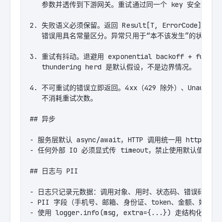
   参数并透传到下游网关。重试通过同一个 key 安全重放。

2. 失败语义必须保留。返回 Result[T, ErrorCode]，

   错误用具名常量区分。异常只用于“本不该发生”的状态。

3. 重试有抖动。退避用 exponential backoff + full ji
   thundering herd 是默认假设，不是边界情况。

4. 不可重试的错误立即返回。4xx（429 除外）、Unauthorize
   不消耗重试次数。

## 异步

- 服务层默认 async/await，HTTP 调用统一用 httpx.Asyn
- 任何外部 IO 必须显式传 timeout，禁止使用默认值。

## 日志与 PII

- 日志只记录元数据：调用对象、用时、状态码、错误码。

- PII 字段（手机号、邮箱、身份证、token、金额、姓名）
- 使用 logger.info(msg, extra={...}) 走结构化字段。