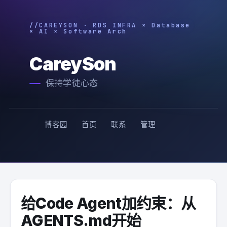
CareySon
保持学徒心态
博客园
首页
联系
管理
给Code Agent加约束：从
AGENTS.md开始