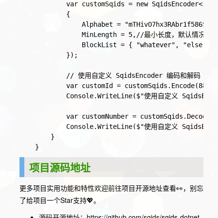
            var customSqids = new SqidsEncoder<int>
            {
                Alphabet = "mTHivO7hx3RAbr1f586SwjN
                MinLength = 5,//最小长
                BlockList = { "whatever"
, "else"
, "
            });
            // 使用自定义 SqidsEncoder 编码和解码
            var customId = customSqids.Encode(8899)
            Console.WriteLine($"使用自定义 SqidsEnco
            var customNumber = customSqids.Decode(c
            Console.WriteLine($"使用自定义 SqidsEnco
        }
    }
项目源码地址
更多项目实用功能和特性欢迎前往项目开源地址查看👀，别忘
了给项目一个Star支持💖。
源码开源地址：
https://github.com/sqids/sqids-dotnet