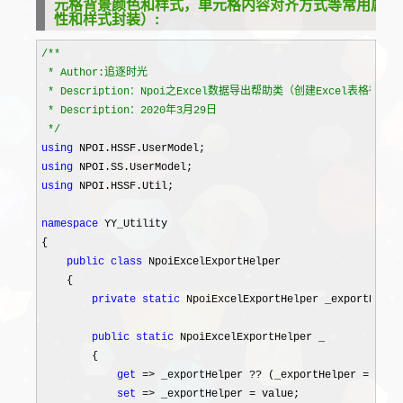
元格背景颜色和样式，单元格内容对齐方式等常用属
性和样式封装）:
/*
*

 * Author:追逐时光

 * Description：Npoi之Excel数据导出帮助类（创建Exc
 * Description：2020年3月29日

*/
using
using
using
 NPOI.HSSF.Util;

namespace
 YY_Utility

{

public
class
 NpoiExcelExportHelper

    {

private
static
 NpoiExcelExportHelper _exportHelper
public
static
 NpoiExcelExportHelper _

        {

get
 => _exportHelper ?? (_exportHelper = 
new
 
set
 => _exportHelper =
 value;
