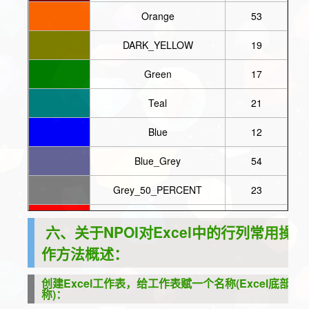
Orange
53
DARK_YELLOW
19
Green
17
Teal
21
Blue
12
Blue_Grey
54
Grey_50_PERCENT
23
Red
10
六、关于NPOI对Excel中的行列常用操
LIGHT_ORANGE
52
作方法概述：
LIME
50
创建Excel工作表，给工作表赋一个名称(Excel底部名
称)：
SEA_GREEN
57