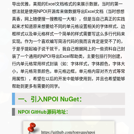
导出优雅，美观的Excel文档格式的来展示数据，当时的第一
想法就是使用NPOI开源库来做数据导出Excel文档（当时想想
真香，网上随便搜一搜教程一大堆），但是当自己真正的实践
起来才知道原来想要给不同的单元格设置相关的字体样式、边
框样式以及单元格样式一个简单的样式需要写这么多行代码来
实现。作为一个喜欢编写简洁代码的我而言肯定是受不了的，
于是乎提起袖子说干就干，我自己根据网上的一些资料自己封
装了一个通用的NPOI导出Excel帮助类，主要包括行列创建，
行内单元格常用样式封装（如：字体样式，字体颜色，字体大
小，单元格背景颜色，单元格边框，单元格内容对齐方式等常
用属性），希望在以后的开发中能够使用到，并且也希望能够
帮助到更多有需要的同学。
一、引入NPOI NuGet：
NPOI GitHub源码地址：
https://github.com/tonyqus/npoi