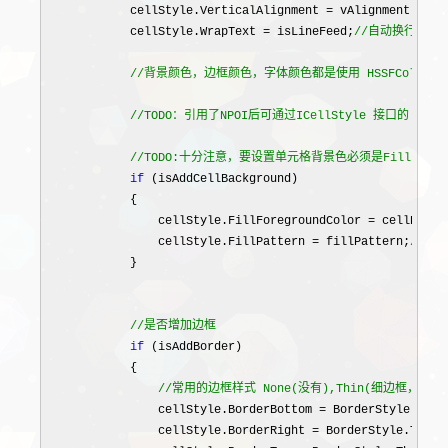
            cellStyle.VerticalAlignment = vAlignment; 
//
            cellStyle.WrapText = isLineFeed;
//
自动换行

//
背景颜色，边框颜色，字体颜色都是使用 HSSFColor属
//
TODO：引用了NPOI后可通过ICellStyle 接口的 Fil
//
TODO:十分注意，要设置单元格背景色必须是FillForeg
if
 (isAddCellBackground)

            {

                cellStyle.FillForegroundColor 
= cellBackg
                cellStyle.FillPattern = fillPattern;
//
填充
            }

//
是否增加边框
if
 (isAddBorder)

            {

//
常用的边框样式 None(没有),Thin(细边框，瘦的),M
                cellStyle.BorderBottom =
 BorderStyle.Thin;
                cellStyle.BorderRight 
=
 BorderStyle.Thin;
