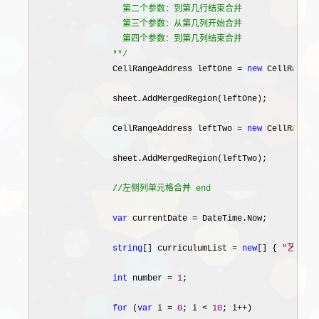
                  第二个参数：到第几行结束合并

                  第三个参数：从第几列开始合并

                  第四个参数：到第几列结束合并

                *
*/
                CellRangeAddress leftOne 
= 
new
 CellRangeA
                sheet.AddMergedRegion(leftOne);

                CellRangeAddress leftTwo 
= 
new
 CellRangeA
                sheet.AddMergedRegion(leftTwo);

//
左侧列单元格合并 end
var
 currentDate =
 DateTime.Now;

string
[] curriculumList = 
new
[] { 
"
艺术学
"
int
 number = 
1
;

for
 (
var
 i = 
0
; i < 
10
; i++
)
