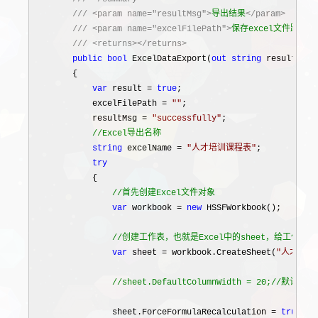
///
<param name="resultMsg">
导出结果
</param>
///
<param name="excelFilePath">
保存excel文件路径
</
///
<returns></returns>
public
bool
 ExcelDataExport(
out
string
 resultMsg,
        {

var
 result = 
true
;

            excelFilePath 
= 
""
;

            resultMsg 
= 
"
successfully
"
;

//
Excel导出名称
string
 excelName = 
"
人才培训课程表
"
;

try
            {

//
首先创建Excel文件对象
var
 workbook = 
new
 HSSFWorkbook();

//
创建工作表，也就是Excel中的sheet，给工作表赋
var
 sheet = workbook.CreateSheet(
"
人才培训
//
sheet.DefaultColumnWidth = 20;
//
默认列宽
                sheet.ForceFormulaRecalculation 
= 
true
;
//