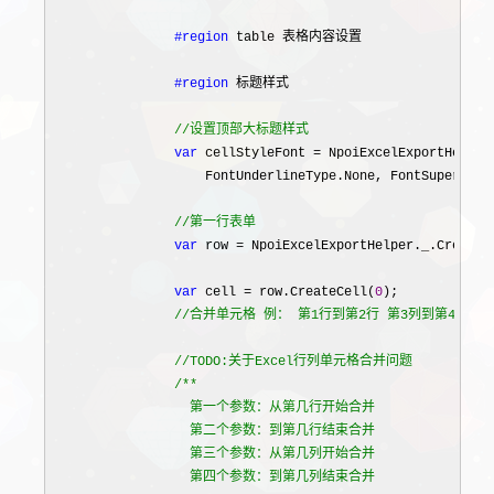
#region
 table 表格内容设置

#region
 标题样式

//
设置顶部大标题样式
var
 cellStyleFont = NpoiExcelExportHelper
                    FontUnderlineType.None, FontSuperScri
//
第一行表单
var
 row = NpoiExcelExportHelper._.CreateR
var
 cell = row.CreateCell(
0
);

//
合并单元格 例： 第1行到第2行 第3列到第4列围成
//
TODO:关于Excel行列单元格合并问题
/*
*

                  第一个参数：从第几行开始合并

                  第二个参数：到第几行结束合并

                  第三个参数：从第几列开始合并

                  第四个参数：到第几列结束合并
