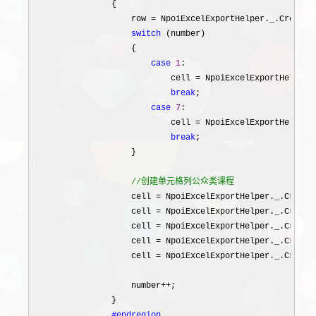
                {

                    row 
= NpoiExcelExportHelper._.CreateR
switch
 (number)

                    {

case
1
:

                            cell 
= NpoiExcelExportHelper.
break
;

case
7
:

                            cell 
= NpoiExcelExportHelper.
break
;

                    }

//
创建单元格列公众类课程
                    cell = NpoiExcelExportHelper._.Create
                    cell 
= NpoiExcelExportHelper._.Create
                    cell 
= NpoiExcelExportHelper._.Create
                    cell 
= NpoiExcelExportHelper._.Create
                    cell 
= NpoiExcelExportHelper._.Create
                    number
++
;

                }

#endregion