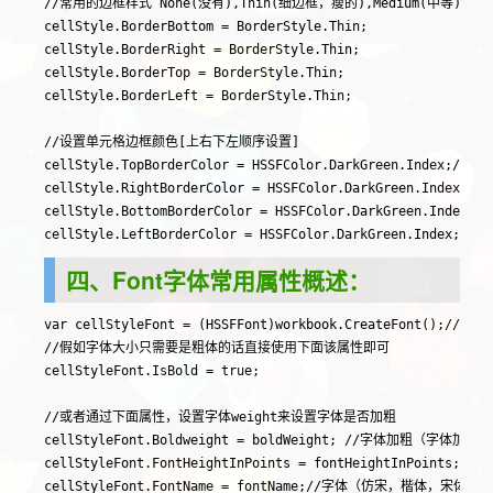
//常用的边框样式 None(没有),Thin(细边框，瘦的),Medium(中等),Das
cellStyle.BorderBottom = BorderStyle.Thin;

cellStyle.BorderRight = BorderStyle.Thin;

cellStyle.BorderTop = BorderStyle.Thin;

cellStyle.BorderLeft = BorderStyle.Thin;

//设置单元格边框颜色[上右下左顺序设置]

cellStyle.TopBorderColor = HSSFColor.DarkGreen.Index;//Da
cellStyle.RightBorderColor = HSSFColor.DarkGreen.Index;

cellStyle.BottomBorderColor = HSSFColor.DarkGreen.Index;

四、Font字体常用属性概述：
var cellStyleFont = (HSSFFont)workbook.CreateFont();//
//假如字体大小只需要是粗体的话直接使用下面该属性即可

cellStyleFont.IsBold = true;

//或者通过下面属性，设置字体weight来设置字体是否加粗

cellStyleFont.Boldweight = boldWeight; //字体加粗（字体加粗 (N
cellStyleFont.FontHeightInPoints = fontHeightInPoints; /
cellStyleFont.FontName = fontName;//字体（仿宋，楷体，宋体 ）
