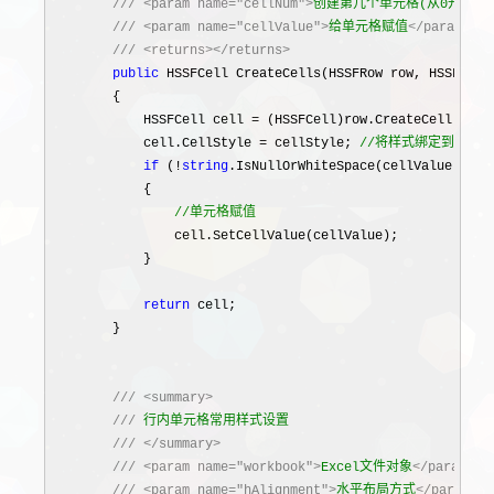
///
<param name="cellNum">
创建第几个单元格(从0开始)
<
///
<param name="cellValue">
给单元格赋值
</param>
///
<returns></returns>
public
 HSSFCell CreateCells(HSSFRow row, HSSFCell
        {

            HSSFCell cell 
= (HSSFCell)row.CreateCell(cell
            cell.CellStyle = cellStyle; 
//
将样式绑定到单元格
if
 (!
string
.IsNullOrWhiteSpace(cellValue))

            {

//
单元格赋值
                cell.SetCellValue(cellValue);

            }

return
 cell;

        }

///
<summary>
///
 行内单元格常用样式设置

///
</summary>
///
<param name="workbook">
Excel文件对象
</param>
///
<param name="hAlignment">
水平布局方式
</param>