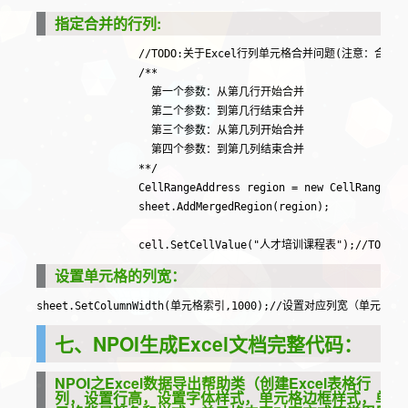
LEMON_CHIFFON
26
指定合并的行列:
                //TODO:关于Excel行列单元格合并问题(注意：
MAROON
25
                /**

                  第一个参数：从第几行开始合并

ORCHID
28
                  第二个参数：到第几行结束合并

                  第三个参数：从第几列开始合并

CORAL
29
                  第四个参数：到第几列结束合并

                **/

ROYAL_BLUE
30
                CellRangeAddress region = new CellRangeAddr
                sheet.AddMergedRegion(region);

LIGHT_CORNFLOWER_B
LUE
31
AUTOMATIC
64
设置单元格的列宽：
sheet.SetColumnWidth(单元格索引,1000);//设置对应列宽（单
七、NPOI生成Excel文档完整代码：
NPOI之Excel数据导出帮助类（创建Excel表格行
列，设置行高，设置字体样式，单元格边框样式，单