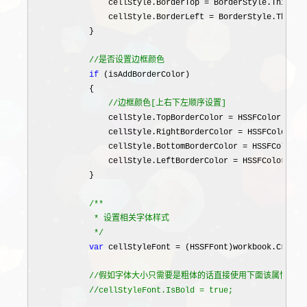
                cellStyle.BorderTop 
=
 BorderStyle.Thin;

                cellStyle.BorderLeft 
=
 BorderStyle.Thin;

            }

//
是否设置边框颜色
if
 (isAddBorderColor)

            {

//
边框颜色[上右下左顺序设置]
                cellStyle.TopBorderColor = HSSFColor.Dark
                cellStyle.RightBorderColor =
 HSSFColor.Da
                cellStyle.BottomBorderColor 
=
 HSSFColor.D
                cellStyle.LeftBorderColor 
=
 HSSFColor.Dar
            }

/*
*

             * 设置相关字体样式

*/
var
 cellStyleFont = (HSSFFont)workbook.Create
//
假如字体大小只需要是粗体的话直接使用下面该属性即可

//
cellStyleFont.IsBold = true;