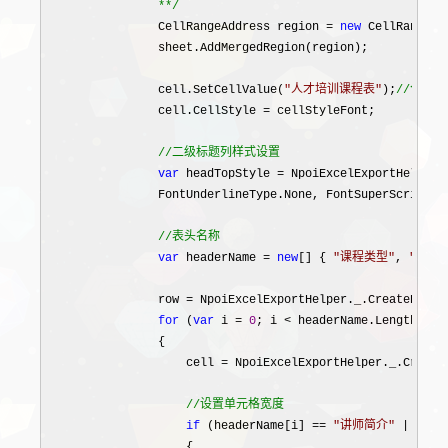
                *
*/
                CellRangeAddress region 
= 
new
 CellRangeAd
                sheet.AddMergedRegion(region);

                cell.SetCellValue(
"
人才培训课程表
"
);
//
合并单
                cell.CellStyle =
 cellStyleFont;

//
二级标题列样式设置
var
 headTopStyle = NpoiExcelExportHelper.
                FontUnderlineType.None, FontSuperScript.N
//
表头名称
var
 headerName = 
new
[] { 
"
课程类型
"
, 
"
序号
"
                row 
= NpoiExcelExportHelper._.CreateRow(s
for
 (
var
 i = 
0
; i < headerName.Length; i+
                {

                    cell 
=
 NpoiExcelExportHelper._.Create
//
设置单元格宽度
if
 (headerName[i] == 
"
讲师简介
"
 || hea
                    {
