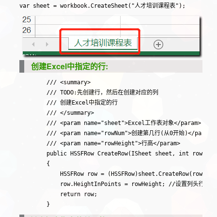
AQUA
49
LIGHT_BLUE
48
VIOLET
20
创建Excel中指定的行:
GREY_40_PERCENT
55
        /// <summary>

        /// TODO:先创建行，然后在创建对应的列

Pink
14
        /// 创建Excel中指定的行

        /// </summary>

Gold
51
        /// <param name="sheet">Excel工作表对象</param>

        /// <param name="rowNum">创建第几行(从0开始)</param>

Yellow
13
        /// <param name="rowHeight">行高</param>

        public HSSFRow CreateRow(ISheet sheet, int rowNum, 
BRIGHT_GREEN
11
        {

            HSSFRow row = (HSSFRow)sheet.CreateRow(rowNum
TURQUOISE
15
            row.HeightInPoints = rowHeight; //设置列头行高

            return row;

SKY_BLUE
40