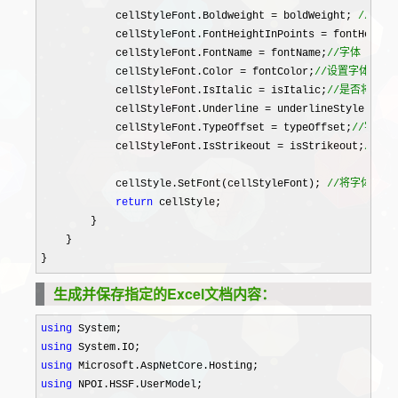
            cellStyleFont.Boldweight 
= boldWeight; 
//
字体
            cellStyleFont.FontHeightInPoints = fontHeight
            cellStyleFont.FontName = fontName;
//
字体（仿宋
            cellStyleFont.Color = fontColor;
//
设置字体颜色
            cellStyleFont.IsItalic = isItalic;
//
是否将文字
            cellStyleFont.Underline = underlineStyle;
//
字
            cellStyleFont.TypeOffset = typeOffset;
//
字体上
            cellStyleFont.IsStrikeout = isStrikeout;
//
是否
            cellStyle.SetFont(cellStyleFont); 
//
将字体绑定
return
 cellStyle;

        }

    }

}
生成并保存指定的Excel文档内容：
using
using
using
using