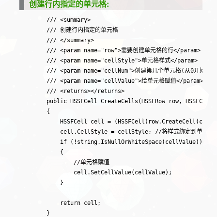
创建行内指定的单元格:
Plum
61
        /// <summary>

GREY_25_PERCENT
22
        /// 创建行内指定的单元格

        /// </summary>

Rose
45
        /// <param name="row">需要创建单元格的行</param>

        /// <param name="cellStyle">单元格样式</param>

Tan
47
        /// <param name="cellNum">创建第几个单元格(从0开始)</pa
        /// <param name="cellValue">给单元格赋值</param>

LIGHT_YELLOW
43
        /// <returns></returns>

        public HSSFCell CreateCells(HSSFRow row, HSSFCellS
LIGHT_GREEN
42
        {

            HSSFCell cell = (HSSFCell)row.CreateCell(cel
LIGHT_TURQUOISE
41
            cell.CellStyle = cellStyle; //将样式绑定到单元格

            if (!string.IsNullOrWhiteSpace(cellValue))

PALE_BLUE
44
            {

                //单元格赋值

LAVENDER
46
                cell.SetCellValue(cellValue);

            }

White
9
            return cell;

CORNFLOWER_BLUE
24