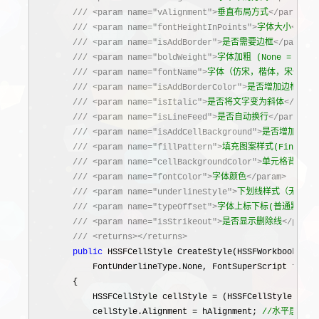
///
<param name="vAlignment">
垂直布局方式
</param>
///
<param name="fontHeightInPoints">
字体大小
</par
///
<param name="isAddBorder">
是否需要边框
</param>
///
<param name="boldWeight">
字体加粗 (None = 0,Nor
///
<param name="fontName">
字体（仿宋，楷体，宋体，微软
///
<param name="isAddBorderColor">
是否增加边框颜色
///
<param name="isItalic">
是否将文字变为斜体
</param
///
<param name="isLineFeed">
是否自动换行
</param>
///
<param name="isAddCellBackground">
是否增加单元
///
<param name="fillPattern">
填充图案样式(FineDots 
///
<param name="cellBackgroundColor">
单元格背景颜色（当
///
<param name="fontColor">
字体颜色
</param>
///
<param name="underlineStyle">
下划线样式（无下划线[No
///
<param name="typeOffset">
字体上标下标(普通默认值[N
///
<param name="isStrikeout">
是否显示删除线
</param
///
<returns></returns>
public
 HSSFCellStyle CreateStyle(HSSFWorkbook wor
            FontUnderlineType.None, FontSuperScript typeO
        {

            HSSFCellStyle cellStyle 
= (HSSFCellStyle)work
            cellStyle.Alignment = hAlignment; 
//
水平居中