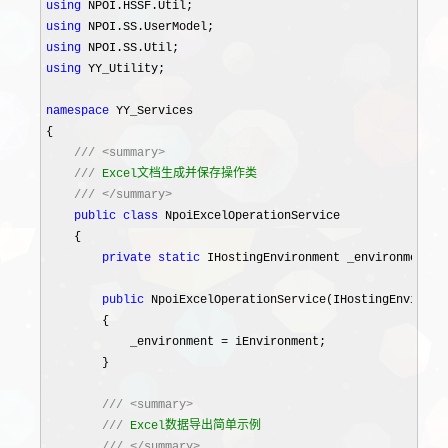
using
using
using
using
 YY_Utility;

namespace
 YY_Services

{

///
<summary>
///
 Excel文档生成并保存操作类

///
</summary>
public
class
 NpoiExcelOperationService

    {

private
static
 IHostingEnvironment _environment;

public
 NpoiExcelOperationService(IHostingEnvironme
        {

            _environment 
=
 iEnvironment;

        }

///
<summary>
///
 Excel数据导出简单示例

///
</summary>