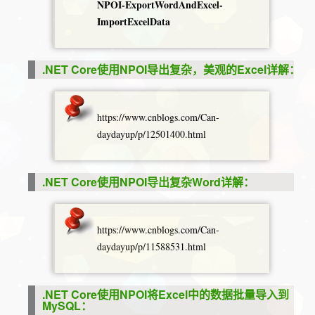
NPOI-ExportWordAndExcel-
ImportExcelData
.NET Core使用NPOI导出复杂，美观的Excel详解：
https://www.cnblogs.com/Can-
daydayup/p/12501400.html
.NET Core使用NPOI导出复杂Word详解：
https://www.cnblogs.com/Can-
daydayup/p/11588531.html
.NET Core使用NPOI将Excel中的数据批量导入到
MySQL：