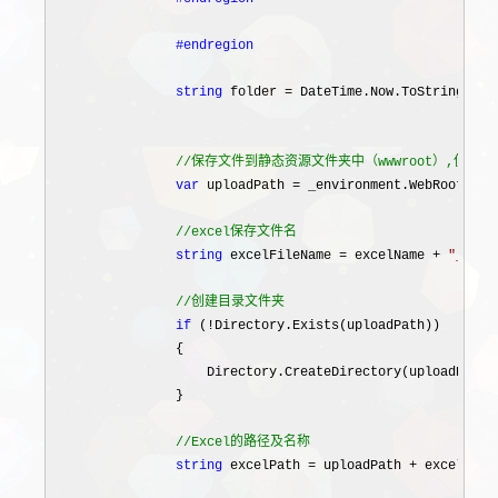
#endregion
string
 folder = DateTime.Now.ToString(
"
yy
//
保存文件到静态资源文件夹中（wwwroot）,使用
var
 uploadPath = _environment.WebRootPath
//
excel保存文件名
string
 excelFileName = excelName + 
"
_
"
 + 
//
创建目录文件夹
if
 (!
Directory.Exists(uploadPath))

                {

                    Directory.CreateDirectory(uploadPath);
                }

//
Excel的路径及名称
string
 excelPath = uploadPath +
 excelFileN