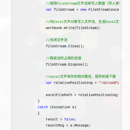
//
使用FileStream文件流来写入数据（传入参
var
 fileStream = 
new
 FileStream(excelPath
//
向Excel文件对象写入文件流，生成Excel文件
                workbook.Write(fileStream);

//
关闭文件流
                fileStream.Close();

//
释放流所占用的资源
                fileStream.Dispose();

//
excel文件保存的相对路径，提供前端下载
var
 relativePositioning = 
"
/UploadFile/
"
 
                excelFilePath 
=
 relativePositioning;

            }

catch
 (Exception e)

            {

                result 
= 
false
;

                resultMsg 
=
 e.Message;
