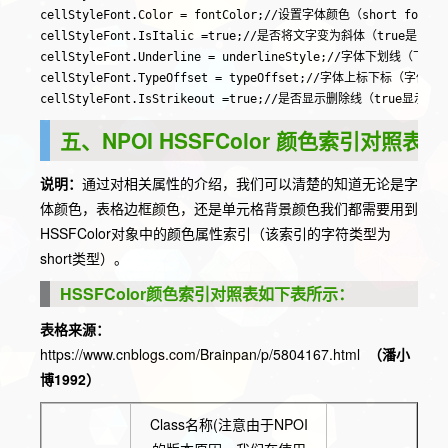
cellStyleFont.Color = fontColor;//设置字体颜色（short fontColo
cellStyleFont.IsItalic =true;//是否将文字变为斜体（true是，fal
cellStyleFont.Underline = underlineStyle;//字体下划线（
cellStyleFont.TypeOffset = typeOffset;//字体上标下标
cellStyleFont.IsStrikeout =true;//是否显示删除线（true显示，
五、NPOI HSSFColor 颜色索引对照表:
说明：
通过对相关属性的介绍，我们可以清楚的知道无论是字
体颜色，表格边框颜色，还是单元格背景颜色我们都需要用到
HSSFColor对象中的颜色属性索引（该索引的字符类型为
short类型）。
HSSFColor颜色索引对照表如下表所示：
表格来源：
https://www.cnblogs.com/Brainpan/p/5804167.html
（潘小
博1992）
Class名称(注意由于NPOI