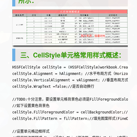
所示：
三、CellStyle单元格常用样式概述：
HSSFCellStyle cellStyle = (HSSFCellStyle)workbook.Cre
cellStyle.Alignment = hAlignment; //水平布局方式（HorizontalA
cellStyle.VerticalAlignment = vAlignment; //垂直布局方式（Vert
cellStyle.WrapText =false;//是否自动换行

//TODO:十分注意，要设置单元格背景色必须是FillForegroundColor
//如下设置黄色背景色

cellStyle.FillForegroundColor = cellBackgroundColor;//单
cellStyle.FillPattern = fillPattern;//填充图案样式(FineDots
//设置单元格边框样式
