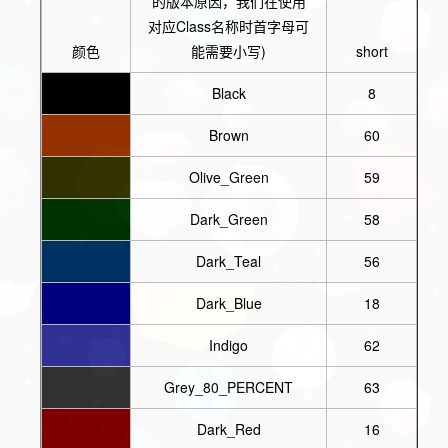
的版本原因，我们在使用
对应Class名称时首字母可
颜色
能需要小写)
short
Black
8
Brown
60
Olive_Green
59
Dark_Green
58
Dark_Teal
56
Dark_Blue
18
Indigo
62
Grey_80_PERCENT
63
Dark_Red
16