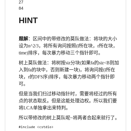
27
84
HINT
题解
：区间中的带修改的莫队做法：将块的大小
设为n^2/3，将所有询问按照(l所在块，r所在块，
time)排序，每次暴力移动三个指针即可。
树上莫队做法：将树按siz分块(如果fa的siz<B则加
入到fa的块中，否则新建一块)，将询问按(l所在
块，r的DFS序)排序，每次暴力移动两个指针即
可。
但是当我们扫过移动指针时，需要将经过的所有
点的状态取反。但是这能处理边权。所以我们要
将LCA单独拿出来特判。
所以带修改的树上莫队呢~将两者合起来就行了。
#include <cstdio>
