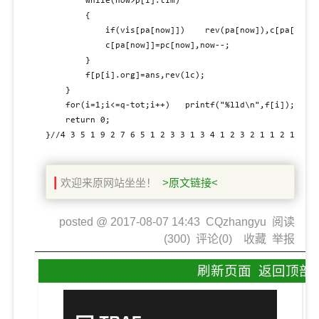
		while(now>p[i].tim)

		{

			if(vis[pa[now]])	rev(pa[now]),c[pa[now]]=pc[now],rev(pa[now]);

			c[pa[now]]=pc[now],now--;

		}

		f[p[i].org]=ans,rev(lc);

	}

	for(i=1;i<=q-tot;i++)	printf("%lld\n",f[i]);

	return 0;

}//4 3 5 1 9 2 7 6 5 1 2 3 3 1 3 4 1 2 3 2 1 1 2 1 4 2
|
欢迎来原网站坐坐！
>原文链接<
posted @
2017-08-07 14:43
CQzhangyu
阅读
(
300
) 评论(
0
)
收藏
举报
刷新页面
返回顶部