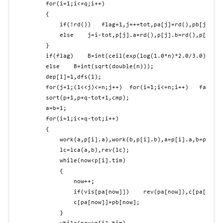
	for(i=1;i<=q;i++)

	{

		if(!rd())	flag=1,j=++tot,pa[j]=rd(),pb[j]=rd(),pc[j]=(!last[pa[j]])?c[pa[j]]:pb[last[pa[j]]],last[pa[j]]=j;

		else	j=i-tot,p[j].a=rd(),p[j].b=rd(),p[j].tim=tot,p[j].org=j;

	}

	if(flag)	B=int(ceil(exp(log(1.0*n)*2.0/3.0)));

	else	B=int(sqrt(double(n)));

	dep[1]=1,dfs(1);

	for(j=1;(1<<j)<=n;j++)	for(i=1;i<=n;i++)	fa[j][i]=fa[j-1][fa[j-1][i]];

	sort(p+1,p+q-tot+1,cmp);

	a=b=1;

	for(i=1;i<=q-tot;i++)

	{

		work(a,p[i].a),work(b,p[i].b),a=p[i].a,b=p[i].b;

		lc=lca(a,b),rev(lc);

		while(now<p[i].tim)

		{

			now++;

			if(vis[pa[now]])	rev(pa[now]),c[pa[now]]=pb[now],rev(pa[now]);

			c[pa[now]]=pb[now];

		}
