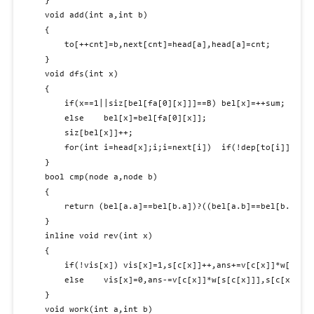
}

void add(int a,int b)

{

	to[++cnt]=b,next[cnt]=head[a],head[a]=cnt;

}

void dfs(int x)

{

	if(x==1||siz[bel[fa[0][x]]]==B)	bel[x]=++sum;

	else	bel[x]=bel[fa[0][x]];

	siz[bel[x]]++;

	for(int i=head[x];i;i=next[i])	if(!dep[to[i]])	fa[0][to[i]]=x,dep[to[i]]=dep[x]+1,dfs(to[i]);

}

bool cmp(node a,node b)

{

	return (bel[a.a]==bel[b.a])?((bel[a.b]==bel[b.b])?(a.tim<b.tim):(bel[a.b]<bel[b.b])):(bel[a.a]<bel[b.a]);

}

inline void rev(int x)

{

	if(!vis[x])	vis[x]=1,s[c[x]]++,ans+=v[c[x]]*w[s[c[x]]];

	else	vis[x]=0,ans-=v[c[x]]*w[s[c[x]]],s[c[x]]--;

}

void work(int a,int b)
