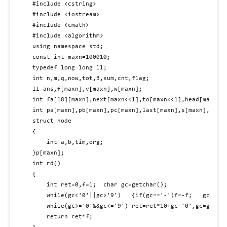
#include <cstring>

#include <iostream>

#include <cmath>

#include <algorithm>

using namespace std;

const int maxn=100010;

typedef long long ll;

int n,m,q,now,tot,B,sum,cnt,flag;

ll ans,f[maxn],v[maxn],w[maxn];

int fa[18][maxn],next[maxn<<1],to[maxn<<1],head[maxn],d
int pa[maxn],pb[maxn],pc[maxn],last[maxn],s[maxn],vis[m
struct node

{

	int a,b,tim,org;

}p[maxn];

int rd()

{

	int ret=0,f=1;	char gc=getchar();

	while(gc<'0'||gc>'9')	{if(gc=='-')f=-f;	gc=getchar();}

	while(gc>='0'&&gc<='9')	ret=ret*10+gc-'0',gc=getchar();

	return ret*f;
