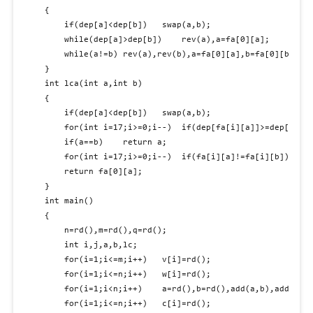
{

	if(dep[a]<dep[b])	swap(a,b);

	while(dep[a]>dep[b])	rev(a),a=fa[0][a];

	while(a!=b)	rev(a),rev(b),a=fa[0][a],b=fa[0][b];

}

int lca(int a,int b)

{

	if(dep[a]<dep[b])	swap(a,b);

	for(int i=17;i>=0;i--)	if(dep[fa[i][a]]>=dep[b])	a=fa[i][a];

	if(a==b)	return a;

	for(int i=17;i>=0;i--)	if(fa[i][a]!=fa[i][b])	a=fa[i][a],b=fa[i][b];

	return fa[0][a];

}

int main()

{

	n=rd(),m=rd(),q=rd();

	int i,j,a,b,lc;

	for(i=1;i<=m;i++)	v[i]=rd();

	for(i=1;i<=n;i++)	w[i]=rd();

	for(i=1;i<n;i++)	a=rd(),b=rd(),add(a,b),add(b,a);

	for(i=1;i<=n;i++)	c[i]=rd();
