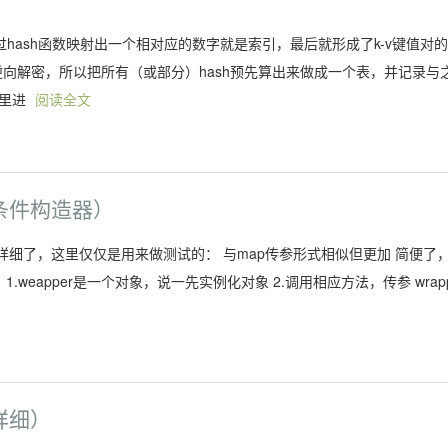
过hash函数映射出一个相对应的数字就是索引，最后就形成了k-v键值对
逆向解密，所以把所有（或部分）hash预先算出来做成一个表，并记录与
表里进
阅读全文
er（条件构造器）
已经很详细了，这里仅仅是用来做测试的： 与map传参形式相似但更加 简便了
1.weapper是一个对象，说一先实例化对象 2.调用相应方法，传参 wrap
（详细）