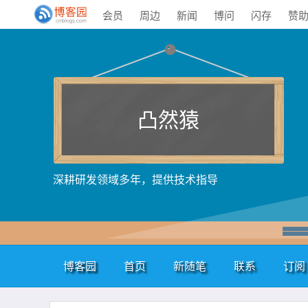
会员
周边
新闻
博问
闪存
赞
凸然猿
深耕研发领域多年，提供技术指导
博客园
首页
新随笔
联系
订阅