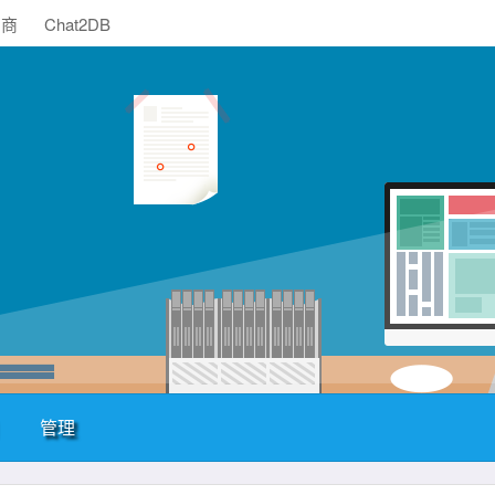
助商
Chat2DB
管理