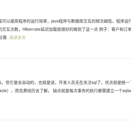
载可以提高程序的运行效率，java程序与数据库交互的频次越低，程序运
交互次数，Hibernate延迟加载就很好的做到了这一点 例子：客户和订
仅需
阅读全文
atis相似，但它是全自动的，也就是说，开发人员无在关注sql了，优点就是统一
racle），而花费经历去了解， 缺点就是每次事务的执行都需建立一个sqlse