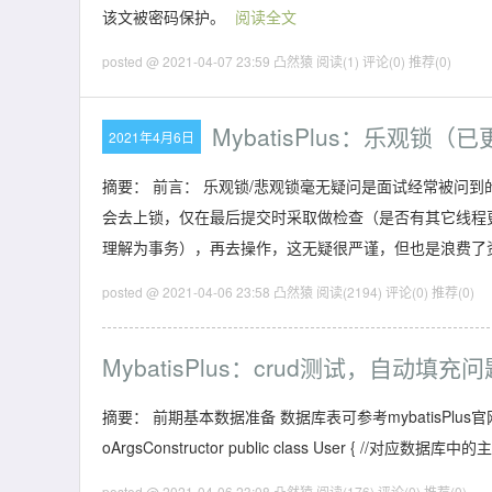
该文被密码保护。
阅读全文
posted @ 2021-04-07 23:59 凸然猿
阅读(1)
评论(0)
推荐(0)
MybatisPlus：乐观锁（
2021年4月6日
摘要： 前言： 乐观锁/悲观锁毫无疑问是面试经常被问
会去上锁，仅在最后提交时采取做检查（是否有其它线程
理解为事务），再去操作，这无疑很严谨，但也是浪费了
posted @ 2021-04-06 23:58 凸然猿
阅读(2194)
评论(0)
推荐(0)
MybatisPlus：crud测试，自动填充问
摘要： 前期基本数据准备 数据库表可参考mybatisPlus官网快速
oArgsConstructor public class User { //对应
posted @ 2021-04-06 23:08 凸然猿
阅读(176)
评论(0)
推荐(0)