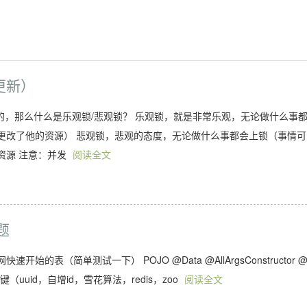
已更新）
到的，那么什么是乐观锁/悲观锁？ 乐观锁，就是非常乐观，无论做什么事
更改了他的资源） 悲观锁，悲观的态度，无论做什么事都会上锁（事情可
资源 注意：并发
阅读全文
题
开始的表（简单测试一下） POJO @Data @AllArgsConstructor 
数据库中的主键（uuid，自增id，雪花算法，redis，zoo
阅读全文