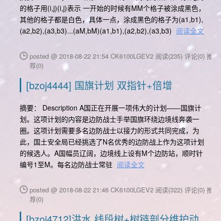
的格子用(i,j)(i,j)表示 一开始的时候有MM个格子被涂成黑色，
其他的格子都是白色，具体一点，涂成黑色的格子为(a1,b1),
(a2,b2),(a3,b3)...(aM,bM)(a1,b1),(a2,b2),(a3,b3)
阅读全文
posted @ 2018-08-22 21:54 CK6100LGEV2
阅读(235)
评论(0)
推
荐(0)
[bzoj4444] 国旗计划 双指针+倍增
摘要： Description A国正在开展一项伟大的计划——国旗计
划。这项计划的内容是边防战士手举国旗环绕边境线奔袭一
圈。这项计划需要多名边防战士以接力的形式共同完成，为
此，国土安全局已经挑选了N名优秀的边防战上作为这项计划
的候选人。A国幅员辽阔，边境线上设有M个边防站，顺时针
编号1至M。每名边防战士常驻
阅读全文
posted @ 2018-08-22 21:46 CK6100LGEV2
阅读(322)
评论(0)
推
荐(0)
[bzoj4712]洪水 线段树+树链剖分维护动