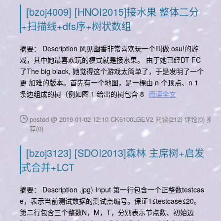
[bzoj4009] [HNOI2015]接水果 整体二分
+扫描线+dfs序+树状数组
摘要： Description 风见幽香非常喜欢玩一个叫做 osu!的游
戏，其中她最喜欢玩的模式就是接水果。 由于她已经DT FC
了The big black, 她觉得这个游戏太简单了，于是发明了一个
更 加难的版本。首先有一个地图，是一棵由 n 个顶点、n 1
条边组成的树（例如图 1 给出的树包含 8
阅读全文
posted @ 2019-01-02 12:10 CK6100LGEV2
阅读(212)
评论(0)
推
荐(0)
[bzoj3123] [SDOI2013]森林 主席树+启发
式合并+LCT
摘要： Description .jpg) Input 第一行包含一个正整数testcas
e，表示当前测试数据的测试点编号。保证1≤testcase≤20。
第二行包含三个整数N，M，T，分别表示节点数、初始边