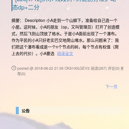
态dp+二分
摘要： Description 小A走到一个山脚下，准备给自己造一个
小屋。这时候，小A的朋友（op，又叫管理员）打开了创造模
式，然后飞到山顶放了格水。于是小A面前出现了一个瀑布。
作为平民的小A只好老实巴交地爬山堵水。那么问题来了：我
们把这个瀑布看成是一个n个节点的树，每个节点有权值（爬
上去的代价）。小A要选
阅读全文
posted @ 2018-08-22 21:39 CK6100LGEV2
阅读(267)
评论(0)
推
荐(0)
下一页
公告