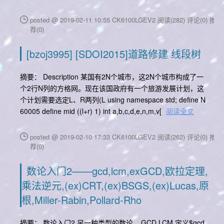
posted @ 2019-02-11 10:55 CK6100LGEV2
阅读(282)
评论(0)
推
荐(0)
[bzoj3995] [SDOI2015]道路修建 线段树
摘要： Description 某国有2N个城市，这2N个城市构成了一
个2行N列的方格网。现在该国政府有一个旅游发展计划，这
个计划需要选定L、R两列(L using namespace std; define N
60005 define mid ((l+r) 1) int a,b,c,d,e,n,m,v[
阅读全文
posted @ 2019-02-10 17:33 CK6100LGEV2
阅读(262)
评论(0)
推
荐(0)
数论入门2——gcd,lcm,exGCD,欧拉定理,
乘法逆元,(ex)CRT,(ex)BSGS,(ex)Lucas,原
根,Miller-Rabin,Pollard-Rho
摘要： 数论入门2 另一种类型的数论... GCD,LCM 定义$gcd