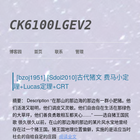
CK6100LGEV2
博客园
首页
联系
管理
[bzoj1951] [Sdoi2010]古代猪文 费马小定
理+Lucas定理+CRT
摘要： Description “在那山的那边海的那边有一群小肥猪。他
们活泼又聪明，他们调皮又灵敏。他们自由自在生活在那绿色
的大草坪，他们善良勇敢相互都关心……” ——选自猪王国民
歌 很久很久以前，在山的那边海的那边的某片风水宝地曾经
存在过一个猪王国。猪王国地理位置偏僻，实施的是适应当时
社会的自给自足的庄园
阅读全文