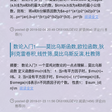
(a,b)$为a和b的最大公约数，$lcm(a,b)$为a和b的最小公倍
数，则有： 将a和b分解质因数为$a=p1^{a1}p2^{a2}p3^{a
3}...pn^{an},b=p1^{b1}p2^{b2}p3^{b3}...pn^{b
阅读全文
posted @ 2019-02-04 20:49 CK6100LGEV2
阅读(894)
评论(1)
推
荐(1)
数论入门1——莫比乌斯函数,欧拉函数,狄
利克雷卷积,线性筛,莫比乌斯反演,杜教筛
摘要： 数论入门1 一个菜鸡对数论的一点点理解... 莫比乌斯
函数 定义函数$\mu(n)$为： 1. 当n有平方因子时，$\mu(n)=
0$。 2. 当n没有平方因子时，$\mu(n)=( 1)^{\omega(n)}$，
$\omega(n)$表示n不同质因子的个数。 性质1： $\sum_{d|
n}\m
阅读全文
posted @ 2019-01-23 11:56 CK6100LGEV2
阅读(1456)
评论(0)
推荐(3)