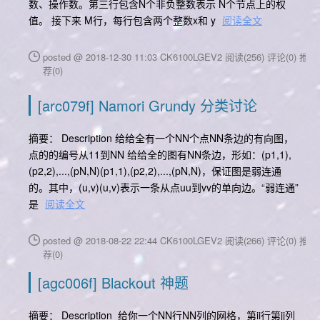
数、操作数。第三行包含N个非负整数表示 N个节点上的权
值。 接下来 M行，每行包含两个整数x和 y
阅读全文
posted @ 2018-12-30 11:03 CK6100LGEV2
阅读(256)
评论(0)
推
荐(0)
[arc079f] Namori Grundy 分类讨论
摘要： Description 给给全有一个NN个点NN条边的有向图，
点的的编号从11到NN 给给全的图有NN条边，形如：(p1,1),
(p2,2),...,(pN,N)(p1,1),(p2,2),...,(pN,N)，保证图是弱连通
的。其中，(u,v)(u,v)表示一条从点uu到vv的单向边。“弱连通”
是
阅读全文
posted @ 2018-08-22 22:44 CK6100LGEV2
阅读(266)
评论(0)
推
荐(0)
[agc006f] Blackout 神题
摘要： Description ​ 给你一个NN行NN列的网格，第ii行第jj列