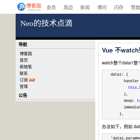
会员
周边
新闻
博问
闪存
赞
Neo的技术点滴
导航
Vue 不wa
博客园
首页
watch整个dat
新随笔
联系
data1: {

订阅
      handler
管理
this
.
公告
      },

      deep: 
t
      immedia
    },
办法如下，例如 dat
'data1.paramK