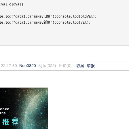
(val,oldVal)

le.log(
"data1.paramKey旧值"
);console.log(oldVal);

le.log(
"data1.paramKey新值"
);console.log(val);

-22 17:30
Neo0820
阅读(
325
) 评论(
0
)
收藏
举报