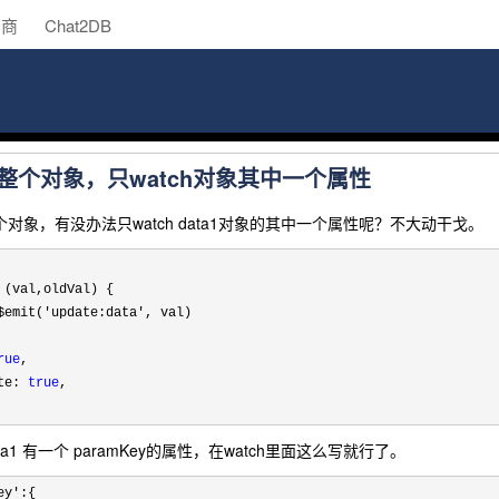
助商
Chat2DB
tch整个对象，只watch对象其中一个属性
a1整个对象，有没办法只watch data1对象的其中一个属性呢？不大动干戈。
 (val,oldVal) {

$emit('update:data'
, val)

rue
,

te: 
true
,

a1 有一个 paramKey的属性，在watch里面这么写就行了。
ey'
:{
