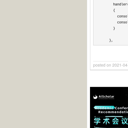
      handler
      {

        conso
        conso
      }

    },
posted on
2021-04