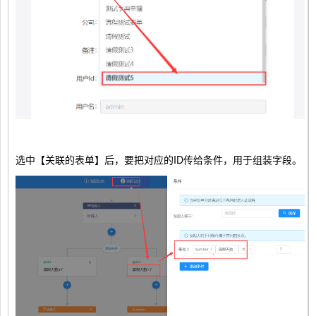
选中【关联的表单】后，要把对应的ID传给条件，用于组装字段。