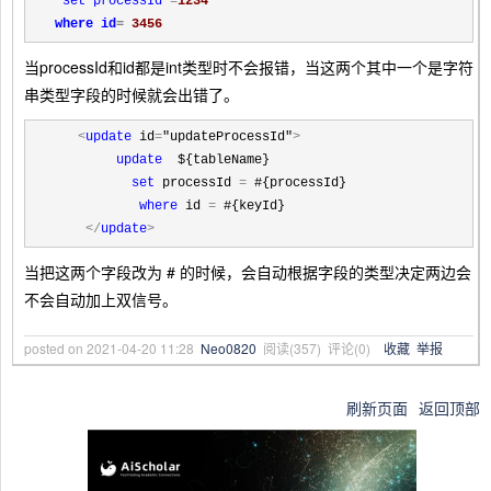
set processId 
=
where id
= 
3456
当processId和id都是int类型时不会报错，当这两个其中一个是字符
串类型字段的时候就会出错了。
<
update
 id
=
"updateProcessId"
>
update
  ${tableName}

set
 processId 
=
 #{processId}

where
 id 
=
 #{keyId}

</
update
>
当把这两个字段改为 # 的时候，会自动根据字段的类型决定两边会
不会自动加上双信号。
posted on
2021-04-20 11:28
Neo0820
阅读(
357
) 评论(
0
)
收藏
举报
刷新页面
返回顶部