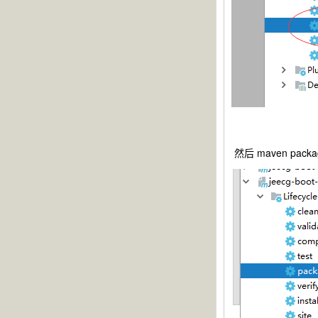
然后 maven packa