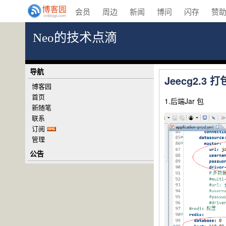
会员
周边
新闻
博问
闪存
赞
Neo的技术点滴
导航
Jeecg2.3 打
博客园
首页
1.后端Jar 包
新随笔
联系
订阅
管理
公告