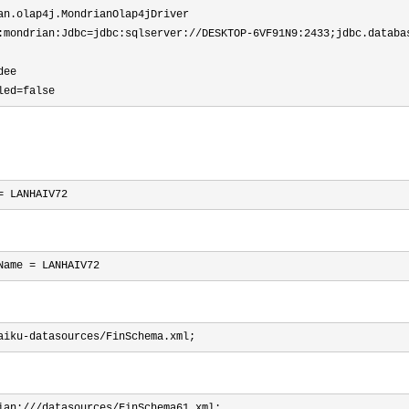
an.olap4j.MondrianOlap4jDriver

:mondrian:Jdbc=jdbc:sqlserver://DESKTOP-6VF91N9:2433;jdbc.databa
ee

led=false
= LANHAIV72
Name = LANHAIV72
aiku-datasources/FinSchema.xml;
ian:///datasources/FinSchema61.xml;