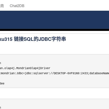
助商
Chat2DB
Saiku315 链接SQL的JDBC字符串


an.olap4j.MondrianOlap4jDriver

:mondrian:Jdbc=jdbc:sqlserver://DESKTOP-6VF91N9:2433;databaseNam
dee

