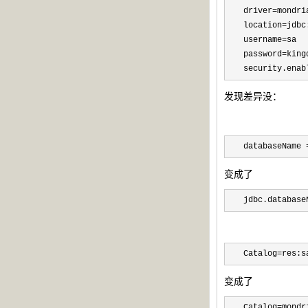
driver=mondri
location=jdbc
username=sa

password=kingd
security.enab
发现差异没：
databaseName 
变成了
jdbc.database
Catalog=res:s
变成了
Catalog=mondr