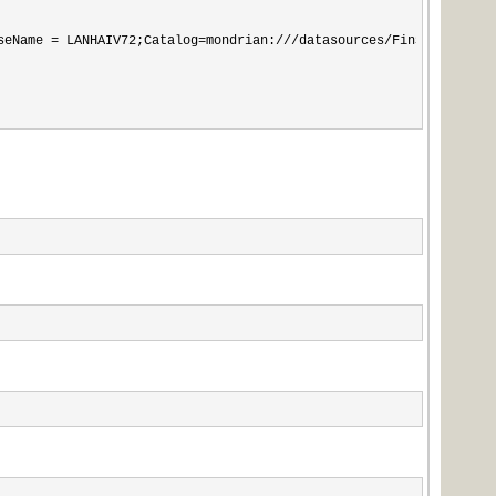
seName = LANHAIV72;Catalog=mondrian:///datasources/FinSchema61.xm