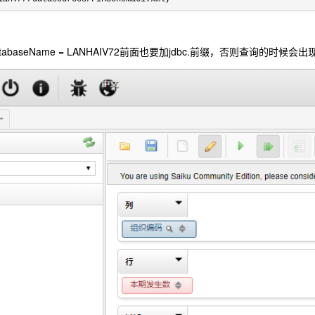
tabaseName = LANHAIV72前面也要加jdbc.前缀，否则查询的时候会出