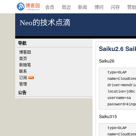
会员
周边
新闻
博问
闪存
赞
Neo的技术点滴
导航
Saiku2.6 
博客园
首页
Saiku26
新随笔
联系
type=OLAP

订阅
name=CloudConn
管理
driver=mondri
公告
location=jdbc
username=sa

password=king
Saiku315
type=OLAP

name=CloudConn