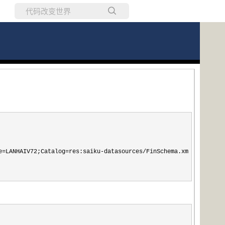
所有博客
当前博客
e=LANHAIV72;Catalog=res:saiku-datasources/FinSchema.xml;JdbcDrive