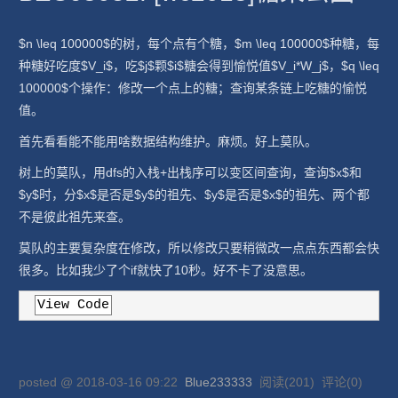
$n \leq 100000$的树，每个点有个糖，$m \leq 100000$种糖，每
种糖好吃度$V_i$，吃$j$颗$i$糖会得到愉悦值$V_i*W_j$，$q \leq
100000$个操作：修改一个点上的糖；查询某条链上吃糖的愉悦
值。
首先看看能不能用啥数据结构维护。麻烦。好上莫队。
树上的莫队，用dfs的入栈+出栈序可以变区间查询，查询$x$和
$y$时，分$x$是否是$y$的祖先、$y$是否是$x$的祖先、两个都
不是彼此祖先来查。
莫队的主要复杂度在修改，所以修改只要稍微改一点点东西都会快
很多。比如我少了个if就快了10秒。好不卡了没意思。
View Code
posted @
2018-03-16 09:22
Blue233333
阅读(
201
) 评论(
0
)