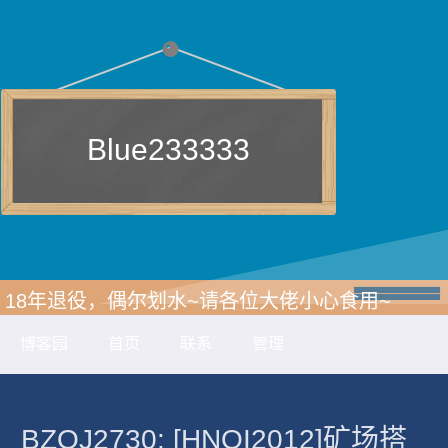
Blue233333
18年退役，偶尔划水~请各位大佬小心食用~
博客园
首页
联系
管理
BZOJ2730: [HNOI2012]矿场搭