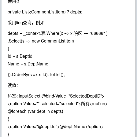
使用类
private List<CommonListItem>? depts;
采用linq查询，例如
depts = _context.表.Where(x => x.院区 == "66666" )
.Select(s => new CommonListItem
{
Id = s.DeptId,
Name = s.DeptName
}).OrderBy(s => s.Id).ToList();
读值：
科室<InputSelect @bind-Value="SelectedDeptID">
<option Value="" selected="selected">所有</option>
@foreach (var dept in depts)
{
<option Value="@dept.Id">@dept.Name</option>
}