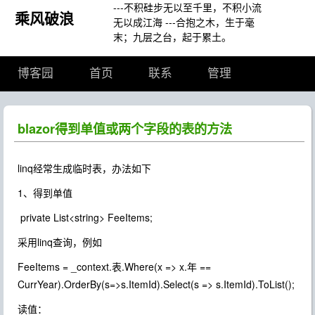
---不积硅步无以至千里，不积小流
乘风破浪
无以成江海 ---合抱之木，生于毫
末；九层之台，起于累土。
博客园
首页
联系
管理
blazor得到单值或两个字段的表的方法
linq经常生成临时表，办法如下
1、得到单值
private List<string> FeeItems;
采用linq查询，例如
FeeItems = _context.表.Where(x => x.年 ==
CurrYear).OrderBy(s=>s.ItemId).Select(s => s.ItemId).ToList();
读值：