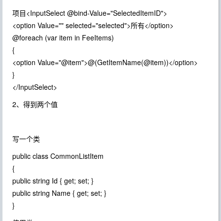
项目<InputSelect @bind-Value="SelectedItemID">
<option Value="" selected="selected">所有</option>
@foreach (var item in FeeItems)
{
<option Value="@item">@(GetItemName(@item))</option>
}
</InputSelect>
2、得到两个值
写一个类
public class CommonListItem
{
public string Id { get; set; }
public string Name { get; set; }
}