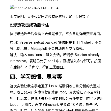
事实证明，只不过是网段没有配置好，加上ip记错了
2.渗透攻击成功后卡住
执行渗透攻击后会看上去像是卡了，不会自动弹出交互界面。
原因：
reverse_netcat
payload 提供的是非 TTY shell，不会
显示提示符；Metasploit 不会自动进入交互模式。
解决：输入
sessions 1
进入会话；若提示
Session already
interactive
，表明已处于 shell 中，直接输入命令即可。按回
车后执行
id
等命令，得到正常回显。
四、学习感悟、思考等
这次实验让我亲手走通了 Linux 端漏洞攻击和分析的完整过
程。攻击只用几条命令就能拿到 root，真实验证了不及时打
补丁的后果，也说明关掉不需要的服务有多重要。防守这边用
tcpdump 抓包，再在 Wireshark 里追踪 TCP 流，攻击 IP、
端口、时间、注入的命令和后来敲的 shell 都能看得一清二