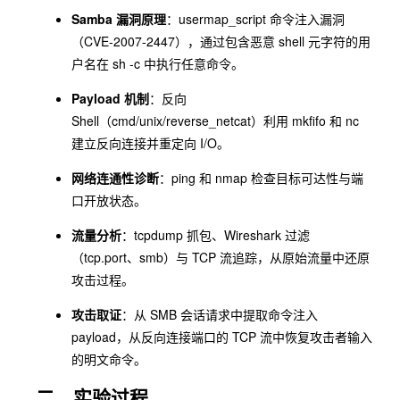
Samba 漏洞原理
：
usermap_script
命令注入漏洞
（CVE-2007-2447），通过包含恶意 shell 元字符的用
户名在
sh -c
中执行任意命令。
Payload 机制
：反向
Shell（
cmd/unix/reverse_netcat
）利用
mkfifo
和
nc
建立反向连接并重定向 I/O。
网络连通性诊断
：
ping
和
nmap
检查目标可达性与端
口开放状态。
流量分析
：
tcpdump
抓包、Wireshark 过滤
（
tcp.port
、
smb
）与 TCP 流追踪，从原始流量中还原
攻击过程。
攻击取证
：从 SMB 会话请求中提取命令注入
payload，从反向连接端口的 TCP 流中恢复攻击者输入
的明文命令。
二、实验过程