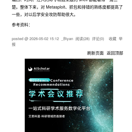
楚。整体下来，对 Metasploit、抓包和排错的熟练度都提高了
一些，对以后学安全攻防帮助很大。
参考资料：
posted @
2026-05-02 15:12
_Biyan
阅读(
28
) 评论(
0
)
收藏
举
报
刷新页面
返回顶部