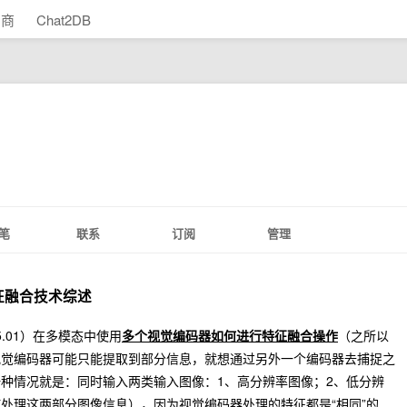
助商
Chat2DB
笔
联系
订阅
管理
征融合技术综述
5.01）在多模态中使用
多个视觉编码器如何进行特征融合操作
（之所以
视觉编码器可能只能提取到部分信息，就想通过另外一个编码器去捕捉之
种情况就是：同时输入两类输入图像：1、高分辨率图像；2、低分辨
处理这两部分图像信息），因为视觉编码器处理的特征都是“相同”的