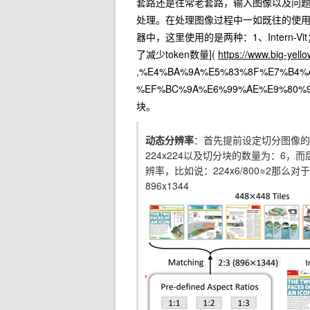
套路还是往常老套路，输入图像以及问题
处理。在处理图像过程中一如既往的使用
器中，这里使用的是两种：1、Intern-V
了减少token数量](
https://www.big-yel
,%E4%BA%9A%E5%83%8F%E7%B4%A0
%EF%BC%9A%E6%99%AE%E9%8
块。
动态分辨率
：首先提前设定切分图像的
224x224以及切分块的数量为：6，
辨率，比如说：224x6/800≈2那
896x1344