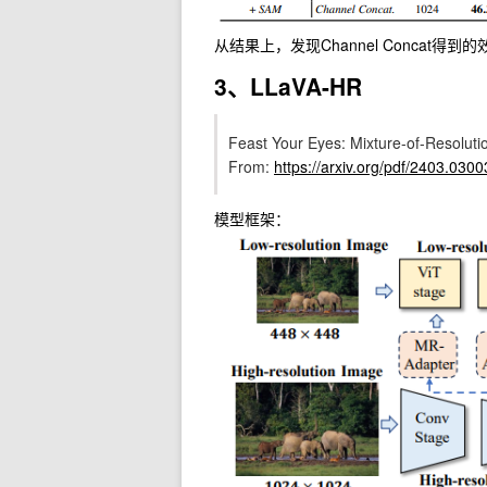
从结果上，发现Channel Conca
3、LLaVA-HR
Feast Your Eyes: Mixture-of-Resolut
From:
https://arxiv.org/pdf/2403.0300
模型框架：