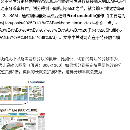
文本然后分别将两种模态信息进行编码然后进行拼接输入到LLM中进行
动态分辨率操作，划分得到不同的小patch之后，就会输入到视觉编码
it；2、SAM-L通过编码器处理然后通过
Pixel unshuffle操作
（[主要是为
low-j.top/posts/2025/01/18/CV-Backbone.html#:~:text=补充一点：-
%E4%B8%8A%E9%87%87%E6%A0%B7%20(Pixel%20Shuffle),-
0%9A%E7%9A%84%E4%B8%8A)）。文章中关键两点在于特征融合模
块的大小以及需要划分块的数量，比如说：切割的每块的分辨率为：
而后计算输入图像（假设：800x1300）如果切分到指定块需要修改的分
么对于宽扩展2倍，类似的长就会扩展3倍，这样分辨率就会变为：