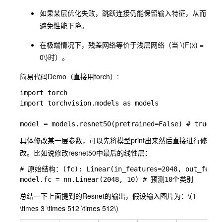
如果某层优化失败，跳跃连接仍能保留输入特征，从而
避免性能下降。
在极端情况下，残差网络等价于浅层网络（当
\(F(x) =
0\)
时）。
简易代码
Demo
（直接用
torch
）:
import torch

import torchvision.models as models

具体修改某一层参数，可以先将模型
print
出来然后直接进行修
改。比如说修改
resnet50
中最后的线性层：
# 原始结构：(fc): Linear(in_features=2048, out_feature
总结一下上面提到的
Resnet
的输出，假设输入图片为：
\(1
\times 3 \times 512 \times 512\)