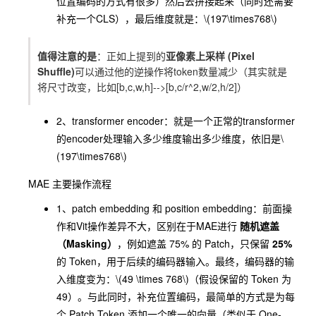
位置编码的方式有很多）然后去拼接起来（同时还需要
补充一个
CLS
），最后维度就是：
\(197\times768\)
值得注意的是
：正如上提到的
亚像素上采样 (Pixel
Shuffle)
可以通过他的逆操作将token数量减少（其实就是
将尺寸改变，比如[b,c,w,h]-->[b,c/r^2,w/2,h/2]）
2、
transformer encoder
：就是一个正常的transformer
的encoder处理输入多少维度输出多少维度，依旧是
\
(197\times768\)
MAE
主要操作流程
1、
patch embedding
和
position embedding
：前面操
作和
Vit
操作差异不大，区别在于
MAE
进行
随机遮盖
（Masking）
，例如遮盖 75% 的 Patch，只保留
25%
的 Token，用于后续的编码器输入。最终，编码器的输
入维度变为：
\(49 \times 768\)
（假设保留的 Token 为
49）。与此同时，补充位置编码，最简单的方式是为每
个 Patch Token 添加一个唯一的向量（类似于 One-