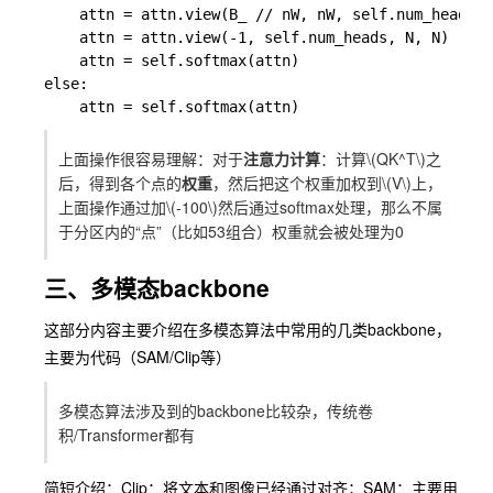
    attn = attn.view(B_ // nW, nW, self.num_heads, 
    attn = attn.view(-1, self.num_heads, N, N)

    attn = self.softmax(attn)

else:

上面操作很容易理解：对于
注意力计算
：计算
\(QK^T\)
之
后，得到各个点的
权重
，然后把这个权重加权到
\(V\)
上，
上面操作通过加
\(-100\)
然后通过softmax处理，那么不属
于分区内的“点”（比如53组合）权重就会被处理为0
三、多模态backbone
这部分内容主要介绍在多模态算法中常用的几类
backbone
，
主要为代码（SAM/Clip等）
多模态算法涉及到的
backbone
比较杂，传统卷
积/Transformer都有
简短介绍：
Clip
：将文本和图像已经通过对齐；
SAM
：主要用