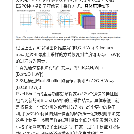
ESPCN中提到了亚像素上采样方式。
具体原理
如下
根据上图，可以得出将维度为
\([B,C,H,W]\)
的 feature
map 通过亚像素上采样的方式恢复到维度
\([B,C,sH,sW]\)
的过程分为两步：
1.首先通过卷积进行特征提取，将
\([B,C,H,W]=>
[B,s^2C,H,W]\)
2.然后通过Pixel Shuffle 的操作，将
\([B,s^2C,H,W]=>
[B,C,sH,sW]\)
Pixel Shuffle的主要功能就是将这
\(s^2\)
个通道的特征图
组合为新的
\([B,C,sH,sW]\)
的上采样结果。具体来说，就
是将原来一个低分辨的像素划分为
\(s^2\)
个更小的格子，
利用
\(s^2\)
个特征图对应位置的值按照一定的规则来填充
这些小格子。按照同样的规则将每个低分辨像素划分出的
小格子填满就完成了重组过程。在这一过程中模型可以调
整
\(s^2\)
个shuffle通道权重不断优化生成的结果。