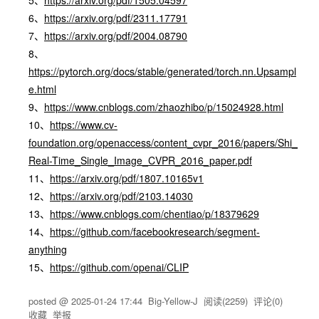
5、
https://arxiv.org/pdf/1505.04597
6、
https://arxiv.org/pdf/2311.17791
7、
https://arxiv.org/pdf/2004.08790
8、
https://pytorch.org/docs/stable/generated/torch.nn.Upsampl
e.html
9、
https://www.cnblogs.com/zhaozhibo/p/15024928.html
10、
https://www.cv-
foundation.org/openaccess/content_cvpr_2016/papers/Shi_
Real-Time_Single_Image_CVPR_2016_paper.pdf
11、
https://arxiv.org/pdf/1807.10165v1
12、
https://arxiv.org/pdf/2103.14030
13、
https://www.cnblogs.com/chentiao/p/18379629
14、
https://github.com/facebookresearch/segment-
anything
15、
https://github.com/openai/CLIP
posted @
2025-01-24 17:44
Big-Yellow-J
阅读(
2259
) 评论(
0
)
收藏
举报