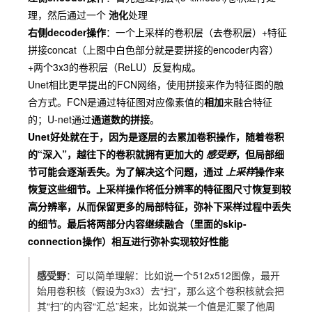
理，然后通过一个
池化
处理
右侧decoder操作
：一个上采样的卷积层（去卷积层）+特征
拼接concat（上图中白色部分就是要拼接的encoder内容）
+两个3x3的卷积层（ReLU）反复构成。
Unet
相比更早提出的
FCN
网络，使用拼接来作为特征图的融
合方式。
FCN
是通过特征图对应像素值的
相加
来融合特征
的；
U-net
通过
通道数的拼接
。
Unet
好处就在于，因为是逐层的去累加卷积操作，随着卷积
的“深入”，越往下的卷积就拥有更加大的
感受野
，但局部细
节可能会逐渐丢失。为了解决这个问题，通过
上采样
操作来
恢复这些细节。上采样操作将低分辨率的特征图尺寸恢复到较
高分辨率，从而保留更多的局部特征，弥补下采样过程中丢失
的细节。最后将两部分内容继续融合（里面的skip-
connection操作）相互进行弥补实现较好性能
感受野
：可以简单理解：比如说一个512x512图像，最开
始用卷积核（假设为3x3）去“扫”，那么这个卷积核就会把
其“扫”的内容“汇总”起来，比如说某一个值是汇聚了他周