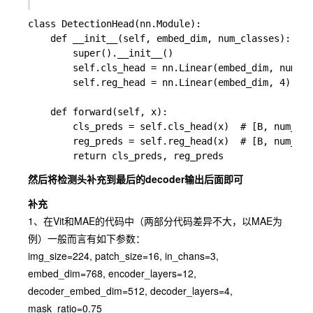
class DetectionHead(nn.Module):

    def __init__(self, embed_dim, num_classes):

        super().__init__()

        self.cls_head = nn.Linear(embed_dim, num_c
        self.reg_head = nn.Linear(embed_dim, 4) 
    def forward(self, x):

        cls_preds = self.cls_head(x)  # [B, num_pat
        reg_preds = self.reg_head(x)  # [B, num_pat
然后将检测头补充到最后的decoder输出后面即可
补充
1、在
Vit
和
MAE
的代码中（两部分代码差异不大，以
MAE
为
例）一般而言有如下参数：
img_size=224, patch_size=16, in_chans=3,
embed_dim=768, encoder_layers=12,
decoder_embed_dim=512, decoder_layers=4,
mask_ratio=0.75