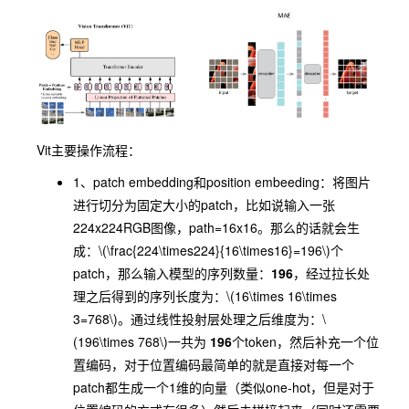
Vit
主要操作流程：
1、
patch embedding
和
position embeeding
：将图片
进行切分为固定大小的patch，比如说输入一张
224x224RGB图像，path=16x16。那么的话就会生
成：
\(\frac{224\times224}{16\times16}=196\)
个
patch，那么输入模型的序列数量：
196
，经过拉长处
理之后得到的序列长度为：
\(16\times 16\times
3=768\)
。通过线性投射层处理之后维度为：
\
(196\times 768\)
一共为
196
个token，然后补充一个位
置编码，对于位置编码最简单的就是直接对每一个
patch都生成一个1维的向量（类似one-hot，但是对于