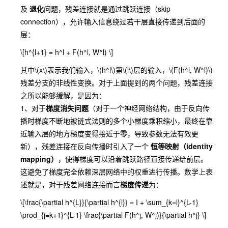
及
退化
问题，残差连接就是通过跳跃连接（skip
connection），允许输入信息绕过若干层直接传递到后面的
层：
\[h^{l+1} = h^l + F(h^l, W^l) \]
其中
\(x\)
表示我们输入，
\(h^l\)
第
\(l\)
层的输入，
\(F(h^l, W^l)\)
残差分支的非线性变换。对于上面提到的两个问题，残差连接
之所以能够缓解，是因为：
1、对于
梯度消失问题
（对于一个神经网络结构，由于反向传
播时梯度不断地被链式法则的多个小梯度乘积缩小，最终在靠
近输入层的地方梯度变得接近于零，导致参数无法有效更
新），残差连接在反向传播时引入了一个
恒等映射（identity
mapping）
，使得梯度可以沿着跳跃路径直接传递给前层。
这避免了梯度完全依赖深层网络中的权重进行传播。数学上表
述就是，对于残差网络连接而言
梯度传递
为：
\[\frac{\partial h^{L}}{\partial h^{l}} = I + \sum_{k=l}^{L-1}
\prod_{j=k+1}^{L-1} \frac{\partial F(h^j, W^j)}{\partial h^j} \]