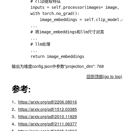
        # clip提取特征

        inputs = self.processor(images= image, retu
        with torch.no_grad():

            image_embeddings = self.clip_model.get_
        ...

        # 将image_embeddings和llm尺寸对其

        ...

        # llm处理

        ...

输出为维度
config.json
中参数
"projection_dim": 768
回到顶部(go to top)
参考:
1、
https://arxiv.org/pdf/2206.08016
2、
https://arxiv.org/pdf/1512.03385
3、
https://arxiv.org/pdf/2010.11929
4、
https://arxiv.org/pdf/2111.06377