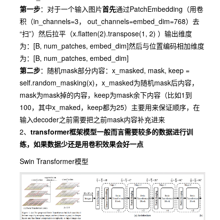
第一步
：对于一个输入图片
首先
通过
PatchEmbedding
（用卷
积（
in_channels=3
，
out_channels=embed_dim=768
）去
“扫”）然后拉平（
x.flatten(2).transpose(1, 2)
）输出维度
为：
[B, num_patches, embed_dim]
然后与位置编码相加维度
为：
[B, num_patches, embed_dim]
第二步
：随机mask部分内容：
x_masked, mask, keep =
self.random_masking(x)
，
x_masked
为随机mask后内容，
mask
为mask掉的内容，
keep
为mask余下内容（比如1到
100，其中
x_maked
，
keep
都为25）主要用来保证顺序，在
输入
decoder
之前需要把之前mask内容补充进来
2、
transformer框架模型一般而言需要较多的数据进行训
练，如果数据少还是用卷积效果会好一点
Swin Transformer
模型