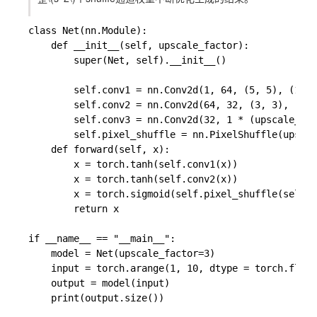
class Net(nn.Module):

    def __init__(self, upscale_factor):

        super(Net, self).__init__()

        self.conv1 = nn.Conv2d(1, 64, (5, 5), (1, 1
        self.conv2 = nn.Conv2d(64, 32, (3, 3), (1, 
        self.conv3 = nn.Conv2d(32, 1 * (upscale_factor ** 2), (3, 
        self.pixel_shuffle = nn.PixelShuffle(upscale_factor)	# 通过 Pixel Shuffle 来将 [32, 9, H, W] 重组
    def forward(self, x):

        x = torch.tanh(self.conv1(x))

        x = torch.tanh(self.conv2(x))

        x = torch.sigmoid(self.pixel_shuffle(self.c
        return x

if __name__ == "__main__":

    model = Net(upscale_factor=3)

    input = torch.arange(1, 10, dtype = torch.float
    output = model(input)

    print(output.size())
