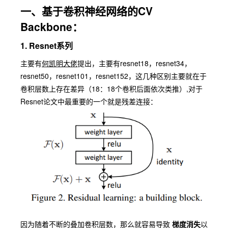
一、基于卷积神经网络的CV
Backbone：
1.
Resnet
系列
主要有
何凯明大佬
提出，主要有
resnet18
，
resnet34
，
resnet50
，
resnet101
，
resnet152
，这几种区别主要就在于
卷积层数上存在差异（18：18个卷积后面依次类推）,对于
Resnet
论文中最重要的一个就是
残差连接
：
因为随着不断的叠加卷积层数，那么就容易导致
梯度消失
以