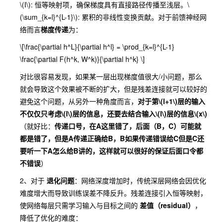
\(I\)
: 恒等映射项，确保梯度具有直接路径传播至浅层。
\
(\sum_{k=l}^{L-1}\)
: 累积的非线性变换贡献。对于前馈神经网
络而言
梯度传递
为：
\[\frac{\partial h^L}{\partial h^l} = \prod_{k=l}^{L-1}
\frac{\partial F(h^k, W^k)}{\partial h^k} \]
对比很容易发现，如果某一层出现梯度值很大/小问题，那么
就会导致这个效果被不断的扩大，但是残差连接就可以较好的
避免这个问题，从另外一种角度而言，
对于第
\(l+1\)
层的输入
不仅仅只考虑
\(l\)
层的信息，还要去结合输入
\(l\)
层的信息
\(x\)
（就好比：
传递口号，在A这里错了，后面（B，C）可能就
都是错了，但是A传递正确给B，B如果传递错误给C但是C还
要听一下A怎么给B讲的，这样就可以很好的保证后面口令都
不错误
）
2、对于
退化问题
：网络深度增加时，传统深层网络会因优化
难度增大而导致训练误差不降反升。残差连接引入恒等映射，
使网络每层只需学习输入与目标之间的
差值（residual）
，
降低了优化的难度：