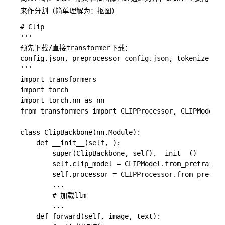
来作分割（简单理解为：抠图）
# Clip

'''

预先下载/直接transformer下载：

config.json, preprocessor_config.json, tokenizer.js
'''

import transformers

import torch

import torch.nn as nn

from transformers import CLIPProcessor, CLIPModel

class ClipBackbone(nn.Module):

    def __init__(self, ):

        super(ClipBackbone, self).__init__()

        self.clip_model = CLIPModel.from_pretrained
        self.processor = CLIPProcessor.from_pretrai
        ...

        # 加载llm

        ...

    def forward(self, image, text):
