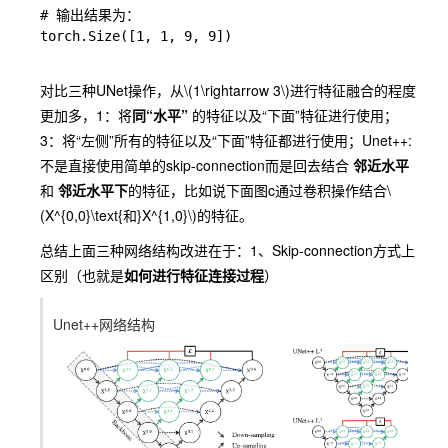
# 输出结果为：

torch.Size([1, 1, 9, 9])

对比三种
UNet
操作，从
\(1\rightarrow 3\)
进行特征融合的程度
更加多，1：将
同“水平”
的特征以及“下面”特征进行使用；
3：将“左侧”所有的特征以及“下面”特征都进行使用；
Unet++
:
不是直接使用简单的
skip-connection
而是回去结合
邻近水平
和
邻近水平下
的特征，比如说下面图c通过卷积操作结合
\
(X^{0,0}\text{和}X^{1,0}\)
的特征。
总结上面三种网络结构改进在于：1、
Skip-connection
方式上
区别（也就是
如何进行特征连接过程
）
Unet++
网络结构