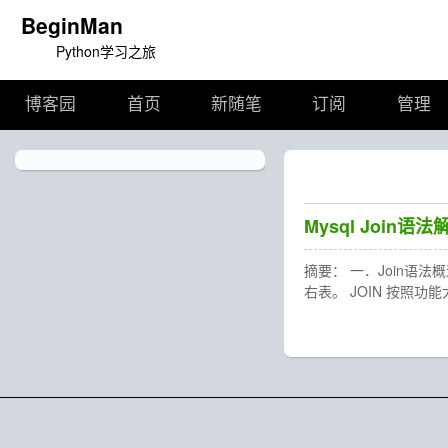
BeginMan
Python学习之旅
博客园
首页
新随笔
订阅
管理
Mysql Join
摘要： 一．Join语法概述 j
右表。 JOIN 按照功能