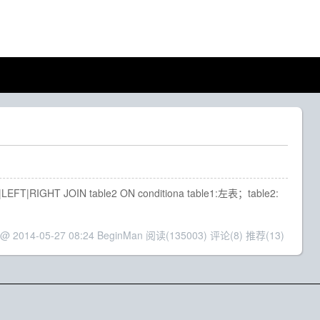
HT JOIN table2 ON conditiona table1:左表；table2:
 @ 2014-05-27 08:24 BeginMan
阅读(135003)
评论(8)
推荐(13)