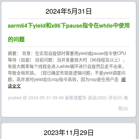
2024年5月31日
aarm64下yield和x86下pause指令在while中使用
的问题
摘要： 背景：在实现自旋锁时需要用yield或pause指令使CPU
等待（自旋） 目前问题：当并发量很大时（96线程及以上），
有极大概率每个线程会进入while循环进行自旋然后走不出来，
导致全局死锁。（现已确定死锁是逻辑问题，不是yield调度问
题，高并发时yield会比nop指令高效，因为nop是在用户态
阅
读全文
posted @ 2024-05-31 09:49 香蕉储蓄所
阅读(292)
评论(0)
推
荐(0)
2023年11月29日