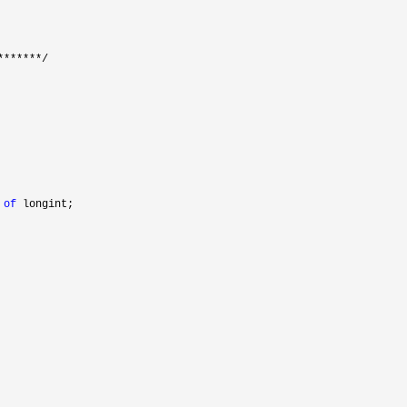
******/

 
of
 longint;
