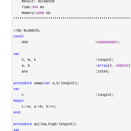
    Result: Accepted

    Time:
344
 ms

    Memory:
1008
**********************************************************
//
const
    d39                                 
=
1000000007
;

var
    n, m, k                             :longint;

    a, b                                :
array
[
0
..
100010
]
    ans                                 :int64;

procedure
 swap(
var
var
begin
    c:
=a; a:=b; b:=
end
;

procedure
var