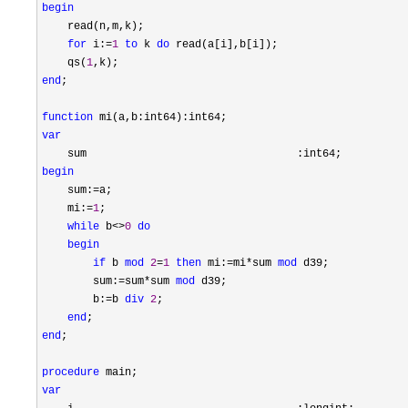
begin
    read(n,m,k);

for
 i:=
1
to
 k 
do
 read(a[i],b[i]);

    qs(
1
end
;

function
var
begin
    sum:
=
a;

    mi:
=
1
;

while
 b<>
0
do
begin
if
 b 
mod
2
=
1
then
 mi:=mi*sum 
mod
 d39;

        sum:
=sum*sum 
mod
 d39;

        b:
=b 
div
2
;

end
end
;

procedure
var