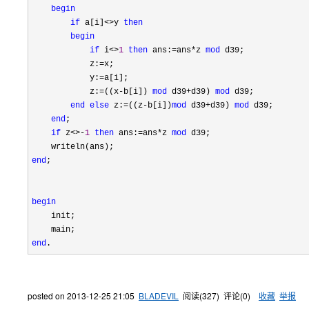
begin
if
 a[i]<>y 
then
begin
if
 i<>
1
then
 ans:=ans*z 
mod
 d39;

            z:
=
x;

            y:
=
a[i];

            z:
=((x-b[i]) 
mod
 d39+d39) 
mod
 d39;

end
else
 z:=((z-b[i])
mod
 d39+d39) 
mod
 d39;

end
;

if
 z<>-
1
then
 ans:=ans*z 
mod
 d39;

end
;

begin
    init;

end
.
posted on
2013-12-25 21:05
BLADEVIL
阅读(
327
) 评论(
0
)
收藏
举报