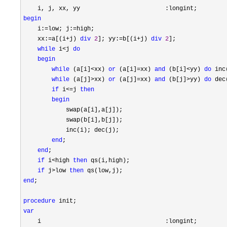
begin
    i:
=low; j:=
high; 

    xx:
=a[(i+j) 
div
2
]; yy:=b[(i+j) 
div
2
];

while
 i<j 
do
begin
while
 (a[i]<xx) 
or
 (a[i]=xx) 
and
 (b[i]<yy) 
do
 inc
while
 (a[j]>xx) 
or
 (a[j]=xx) 
and
 (b[j]>yy) 
do
 dec
if
 i<=j 
then
begin
            swap(a[i],a[j]);

            swap(b[i],b[j]);

            inc(i); dec(j);

end
;

end
;

if
 i<high 
then
 qs(i,high);

if
 j>low 
then
end
;

procedure
var