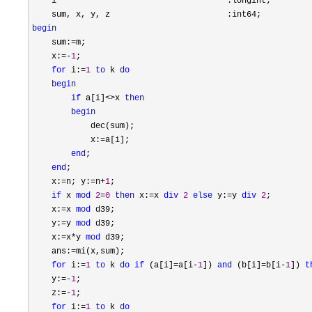
    i                                   :longint;

begin
    sum:
=
m;

    x:
=-
1
;

for
 i:=
1
to
 k 
do
begin
if
 a[i]<>x 
then
begin
            dec(sum);

            x:
=
a[i];

end
;

end
;

    x:
=n; y:=n+
1
;

if
 x 
mod
2
=
0
then
 x:=x 
div
2
else
 y:=y 
div
2
;

    x:
=x 
mod
 d39;

    y:
=y 
mod
 d39;

    x:
=x*y 
mod
 d39;

    ans:
=
mi(x,sum);

for
 i:=
1
to
 k 
do
if
 (a[i]=a[i-
1
]) 
and
 (b[i]=b[i-
1
]) 
t
    y:
=-
1
;

    z:
=-
1
;

for
 i:=
1
to
 k 
do