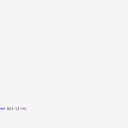
hen
 b[i-
1
]:=
0
;
