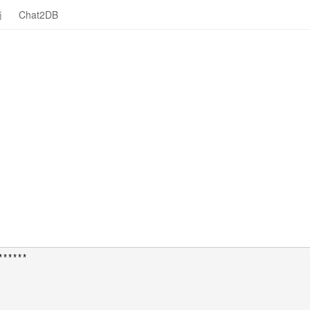
商
Chat2DB
******